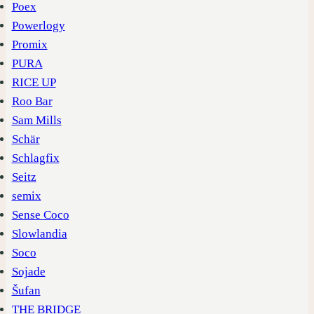
Poex
Powerlogy
Promix
PURA
RICE UP
Roo Bar
Sam Mills
Schär
Schlagfix
Seitz
semix
Sense Coco
Slowlandia
Soco
Sojade
Šufan
THE BRIDGE