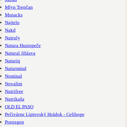
Mlyn Trenčan
Msnacks
Najtelo
Nakd
Natruly
Natura Hustopeče
Natural Jihlava
Naturiq
Naturmind
Nominal
Novalim
Nutrifree
Nutrikaša
OLD EL PASO
Pečivárne Liptovský Hrádok - Celihope
Poensgen