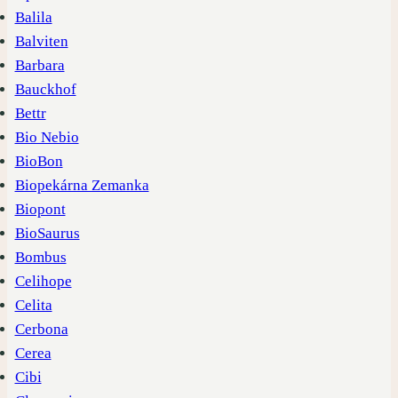
Balila
Balviten
Barbara
Bauckhof
Bettr
Bio Nebio
BioBon
Biopekárna Zemanka
Biopont
BioSaurus
Bombus
Celihope
Celita
Cerbona
Cerea
Cibi