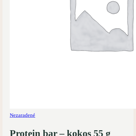
Nezaradené
Protein bar – kokos 55 g