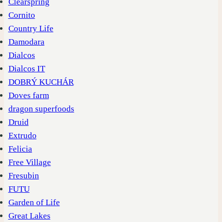
Clearspring
Cornito
Country Life
Damodara
Dialcos
Dialcos IT
DOBRÝ KUCHÁR
Doves farm
dragon superfoods
Druid
Extrudo
Felicia
Free Village
Fresubin
FUTU
Garden of Life
Great Lakes