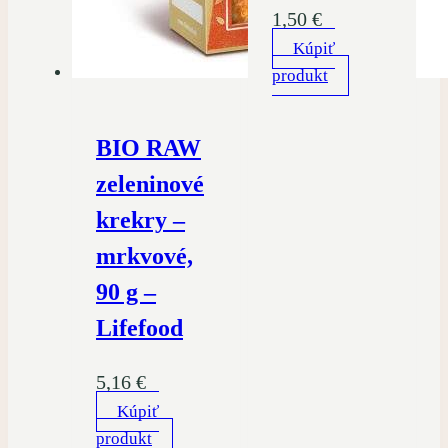
1,50
€
Kúpiť
produkt
BIO RAW
zeleninové
krekry –
mrkvové,
90 g –
Lifefood
5,16
€
Kúpiť
produkt