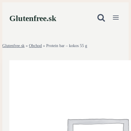
Skip
to
Glutenfree.sk
content
Glutenfree.sk
»
Obchod
»
Protein bar – kokos 55 g