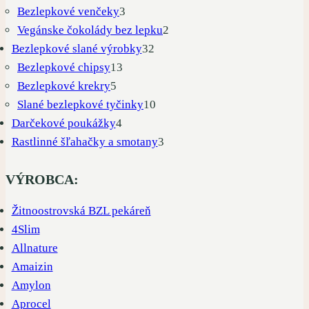
produktov
3
Bezlepkové venčeky
3
produkty
2
Vegánske čokolády bez lepku
2
32
produkty
Bezlepkové slané výrobky
32
13
produktov
Bezlepkové chipsy
13
5
produktov
Bezlepkové krekry
5
produktov
10
Slané bezlepkové tyčinky
10
4
produktov
Darčekové poukážky
4
produkty
3
Rastlinné šľahačky a smotany
3
produkty
VÝROBCA:
Žitnoostrovská BZL pekáreň
4Slim
Allnature
Amaizin
Amylon
Aprocel