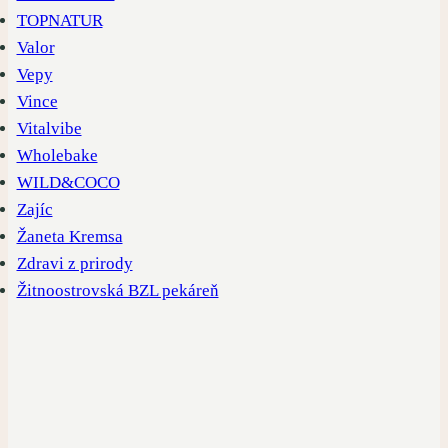
TOPNATUR
Valor
Vepy
Vince
Vitalvibe
Wholebake
WILD&COCO
Zajíc
Žaneta Kremsa
Zdravi z prirody
Žitnoostrovská BZL pekáreň