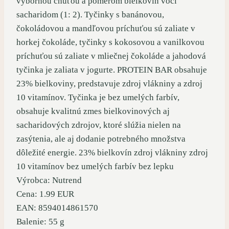
výbornou chuťou a pomerom bielkovín voči
sacharidom (1: 2). Tyčinky s banánovou,
čokoládovou a mandľovou príchuťou sú zaliate v
horkej čokoláde, tyčinky s kokosovou a vanilkovou
príchuťou sú zaliate v mliečnej čokoláde a jahodová
tyčinka je zaliata v jogurte. PROTEIN BAR obsahuje
23% bielkoviny, predstavuje zdroj vlákniny a zdroj
10 vitamínov. Tyčinka je bez umelých farbív,
obsahuje kvalitnú zmes bielkovinových aj
sacharidových zdrojov, ktoré slúžia nielen na
zasýtenia, ale aj dodanie potrebného množstva
dôležité energie. 23% bielkovín zdroj vlákniny zdroj
10 vitamínov bez umelých farbív bez lepku
Výrobca: Nutrend
Cena: 1.99 EUR
EAN: 8594014861570
Balenie: 55 g