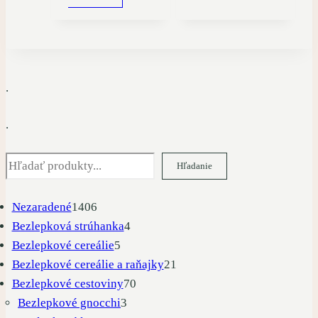
.
.
Hľadať
Hľadanie
1406
Nezaradené
1406
produktov
4
Bezlepková strúhanka
4
5
produkty
Bezlepkové cereálie
5
produktov
21
Bezlepkové cereálie a raňajky
21
70
produktov
Bezlepkové cestoviny
70
3
produktov
Bezlepkové gnocchi
3