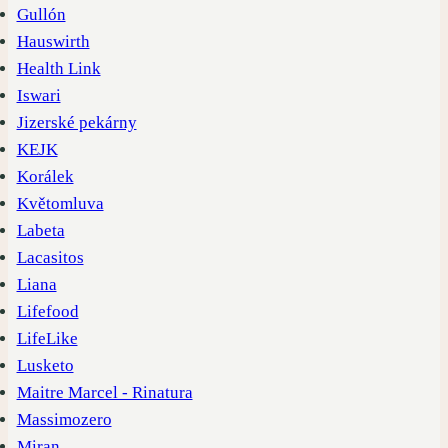
Gullón
Hauswirth
Health Link
Iswari
Jizerské pekárny
KEJK
Korálek
Květomluva
Labeta
Lacasitos
Liana
Lifefood
LifeLike
Lusketo
Maitre Marcel - Rinatura
Massimozero
Miran