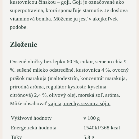
kustovnicou čínskou – goji. Goji je označované ako
superpotravina, ktorá spomaľuje starnutie. Je doslova
vitamínová bomba. Môžeme ju jesť v akejkoľvek
podobe.
Zloženie
Ovsené vločky bez lepku 60 %, cukor, semeno chia 9
%, sušené
mlieko
odstreděné, kustovnica 4 %, ovocný
prášok marakuja (maltodextrín, koncentrát marakuja,
prírodná aróma, regulátor kyslosti: kyselina
citrónová) 2,4 %, olivový olej, morská soľ, aróma.
Môže obsahovať
vajcia, orechy, sezam a sóju.
Výživové hodnoty
v 100 g
Energetická hodnota
1540kJ/368 kcal
Tuky
5,8 g