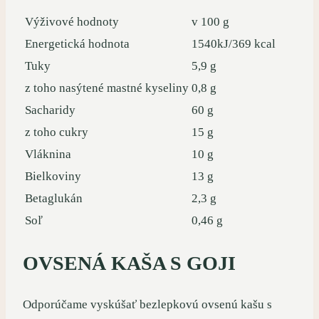
Výživové hodnoty
v 100 g
Energetická hodnota
1540kJ/369 kcal
Tuky
5,9 g
z toho nasýtené mastné kyseliny
0,8 g
Sacharidy
60 g
z toho cukry
15 g
Vláknina
10 g
Bielkoviny
13 g
Betaglukán
2,3 g
Soľ
0,46 g
OVSENÁ KAŠA S GOJI
Odporúčame vyskúšať bezlepkovú ovsenú kašu s