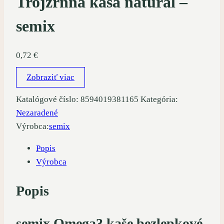
Trojzrnná kaša natural –
semix
0,72
€
Zobraziť viac
Katalógové číslo:
8594019381165
Kategória:
Nezaradené
Výrobca:
semix
Popis
Výrobca
Popis
semix Omega3 kaše bezlepkové