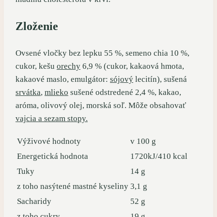
Zloženie
Ovsené vločky bez lepku 55 %, semeno chia 10 %,
cukor, kešu
orechy
6,9 % (cukor, kakaová hmota,
kakaové maslo, emulgátor:
sójový
lecitín), sušená
srvátka
,
mlieko
sušené odstredené 2,4 %, kakao,
aróma, olivový olej, morská soľ. Môže obsahovať
vajcia a sezam stopy.
Výživové hodnoty
v 100 g
Energetická hodnota
1720kJ/410 kcal
Tuky
14 g
z toho nasýtené mastné kyseliny
3,1 g
Sacharidy
52 g
z toho cukry
19 g