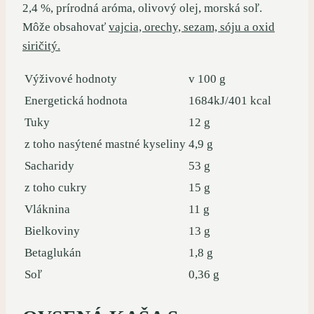
2,4 %, prírodná aróma, olivový olej, morská soľ.
Môže obsahovať
vajcia, orechy, sezam, sóju a oxid
siričitý.
Výživové hodnoty
v 100 g
Energetická hodnota
1684kJ/401 kcal
Tuky
12 g
z toho nasýtené mastné kyseliny
4,9 g
Sacharidy
53 g
z toho cukry
15 g
Vláknina
11 g
Bielkoviny
13 g
Betaglukán
1,8 g
Soľ
0,36 g