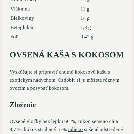
Vláknina
11 g
Bielkoviny
14 g
Betaglukán
1,8 g
Soľ
0,42 g
OVSENÁ KAŠA S KOKOSOM
Vyskúšajte si pripraviť chutnú kokosovú kašu s
exotickým nádychom. Ozdobiť si ju môžete rôznym
ovocím a posypať kokosom.
Zloženie
Ovsené vločky bez lepku 66 %, cukor, semeno chia
9,7 %, kokos strúhaný 5 %,
mlieko
sušené odstredené