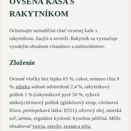
OVSENÁ KAŠA S
RAKYTNÍKOM
Ochutnajte netradičnú chuť ovsenej kaše s
rakytníkom. Zasýti a osvieži. Rakytník sa vyznačuje
vysokým obsahom vitamínov a antioxidantov.
Zloženie
Ovsené vločky bez lepku 65 %, cukor, semeno chia 9
%,
mlieko
sušené odstredené 2,4 %, rakytníkový
prášok 1 % (rakytníkové pyré 50 %, ryžová
múka),citrónový prášok (glukózový sirup, citrónová
šťava, protispekavá látka: E551), olivový olej, morská
soľ, aróma, regulátor kyslosti: kyselina jablčná. Môže
obsahovať
vajcia, orechy, sezam a sóju.