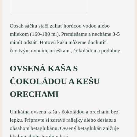
Obsah sáčku stačí zaliať horúcou vodou alebo
mliekom (160-180 ml). Premiešame a necháme 3-5
minút odstáť. Hotovú kašu môžeme dochutiť
čerstvým ovocím, orieškami, čokoládou a podobne.
OVSENÁ KAŠA S
ČOKOLÁDOU A KEŠU
ORECHAMI
Unikátna ovsená kaša s čokoládou a orechami bez
lepku. Pripravte si zdravé raňajky alebo desiatu s
obsahom betaglukánu. Ovsený betaglukán znižuje
hladinu cholesterolu v krvi.