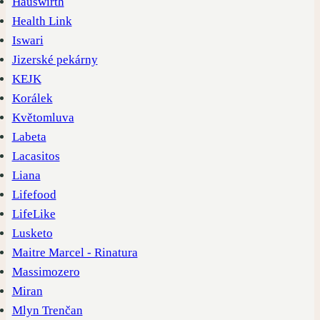
Hauswirth
Health Link
Iswari
Jizerské pekárny
KEJK
Korálek
Květomluva
Labeta
Lacasitos
Liana
Lifefood
LifeLike
Lusketo
Maitre Marcel - Rinatura
Massimozero
Miran
Mlyn Trenčan