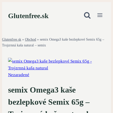
Skip
to
Glutenfree.sk
content
Glutenfree.sk
»
Obchod
»
semix Omega3 kaše bezlepkové Semix 65g –
Trojzrnná kaša natural – semix
Nezaradené
semix Omega3 kaše
bezlepkové Semix 65g –