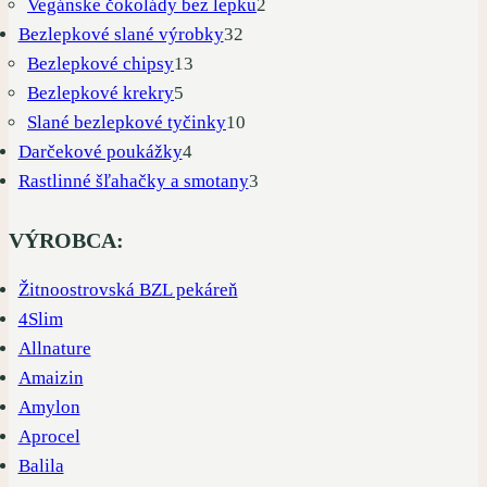
produkty
2
Vegánske čokolády bez lepku
2
32
produkty
Bezlepkové slané výrobky
32
13
produktov
Bezlepkové chipsy
13
5
produktov
Bezlepkové krekry
5
produktov
10
Slané bezlepkové tyčinky
10
4
produktov
Darčekové poukážky
4
produkty
3
Rastlinné šľahačky a smotany
3
produkty
VÝROBCA:
Žitnoostrovská BZL pekáreň
4Slim
Allnature
Amaizin
Amylon
Aprocel
Balila