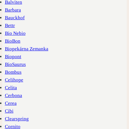
Balviten
Barbara
Bauckhof
Bettr
Bio Nebio
BioBon
Biopekárna Zemanka
Biopont
BioSaurus
Bombus
Celihope
Celita
Cerbona
Cerea
Cibi
Clearspring
Cornito