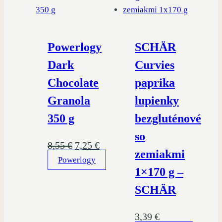
Powerlogy
SCHÄR
Dark
Curvies
Chocolate
paprika
Granola
lupienky
350 g
bezgluténové
so
Pôvodná
Aktuálna
8,55
€
7,25
€
zemiakmi
Powerlogy
cena
cena
1×170 g –
bola:
je:
SCHÄR
8,55 €.
7,25 €.
3,39
€