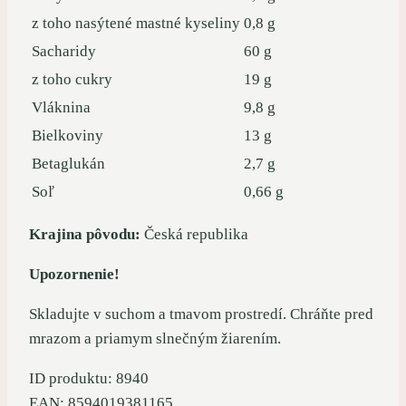
z toho nasýtené mastné kyseliny
0,8 g
Sacharidy
60 g
z toho cukry
19 g
Vláknina
9,8 g
Bielkoviny
13 g
Betaglukán
2,7 g
Soľ
0,66 g
Krajina pôvodu:
Česká republika
Upozornenie!
Skladujte v suchom a tmavom prostredí. Chráňte pred
mrazom a priamym slnečným žiarením.
ID produktu: 8940
EAN: 8594019381165