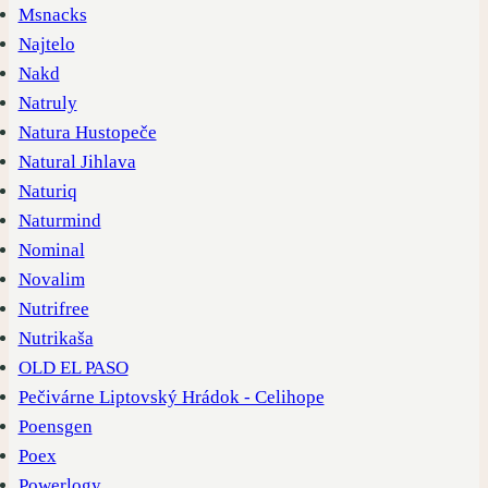
Msnacks
Najtelo
Nakd
Natruly
Natura Hustopeče
Natural Jihlava
Naturiq
Naturmind
Nominal
Novalim
Nutrifree
Nutrikaša
OLD EL PASO
Pečivárne Liptovský Hrádok - Celihope
Poensgen
Poex
Powerlogy