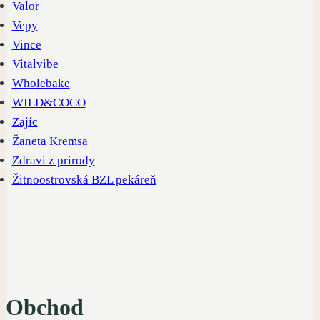
Valor
Vepy
Vince
Vitalvibe
Wholebake
WILD&COCO
Zajíc
Žaneta Kremsa
Zdravi z prirody
Žitnoostrovská BZL pekáreň
Obchod