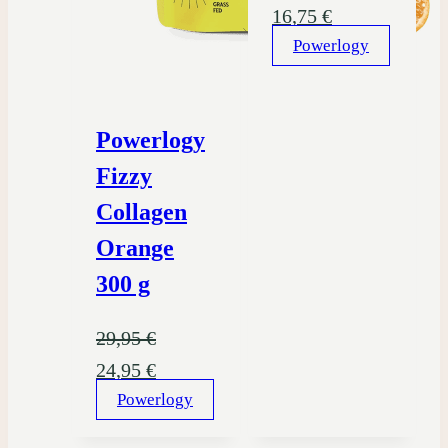
Pôvodná
Aktuálna
16,75
€
cena
Powerlogy
cena
bola:
je:
27,95 €.
16,75 €.
Powerlogy
Fizzy
Collagen
Orange
300 g
29,95
€
Pôvodná
Aktuálna
24,95
€
cena
Powerlogy
cena
bola:
je: