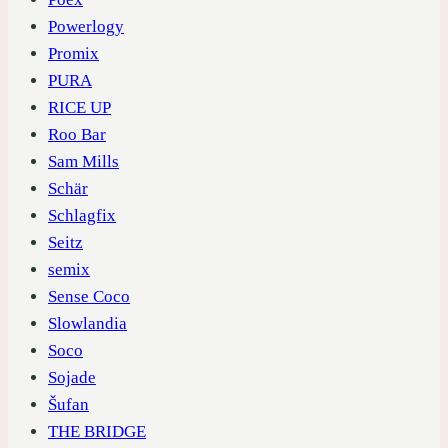
Powerlogy
Promix
PURA
RICE UP
Roo Bar
Sam Mills
Schär
Schlagfix
Seitz
semix
Sense Coco
Slowlandia
Soco
Sojade
Šufan
THE BRIDGE