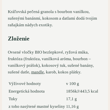
Kráľovská pečená granola s bourbon vanilkou,
sušenými banánmi, kokosom a datlami dodá tvojim
raňajkám nádych exotiky.
Zloženie
Ovsené vločky BIO bezlepkové, ryžová múka,
fruktóza (fruktóza, vanilková aróma, bourbon –
vanilkový prášok), kokosový tuk, sušené banány,
sušené datle,
mandle
, karob, kokos plátky.
Výživové hodnoty
v 100 g
Energetická hodnota
1856kJ/443,5 kcal
Tuky
17,1 g
z toho nasýtené mastné kyseliny
11,16 g