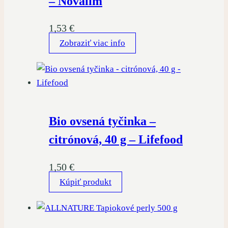
– Novalim
1,53
€
Zobraziť viac info
Bio ovsená tyčinka –
citrónová, 40 g – Lifefood
1,50
€
Kúpiť produkt