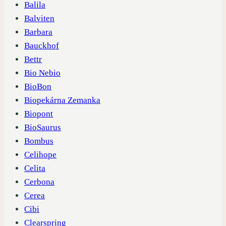
Balila
Balviten
Barbara
Bauckhof
Bettr
Bio Nebio
BioBon
Biopekárna Zemanka
Biopont
BioSaurus
Bombus
Celihope
Celita
Cerbona
Cerea
Cibi
Clearspring