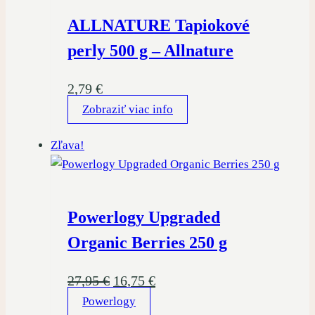
ALLNATURE Tapiokové
perly 500 g – Allnature
2,79
€
Zobraziť viac info
Zľava!
Powerlogy Upgraded
Organic Berries 250 g
Pôvodná
Aktuálna
27,95
€
16,75
€
Powerlogy
cena
cena