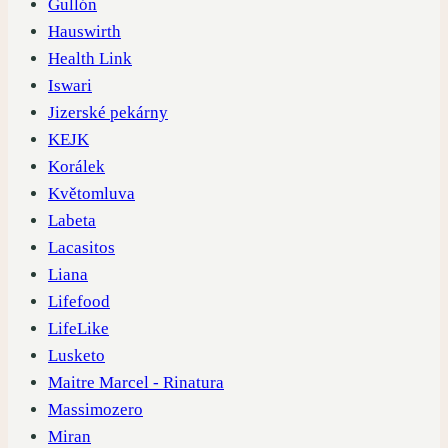
Gullón
Hauswirth
Health Link
Iswari
Jizerské pekárny
KEJK
Korálek
Květomluva
Labeta
Lacasitos
Liana
Lifefood
LifeLike
Lusketo
Maitre Marcel - Rinatura
Massimozero
Miran