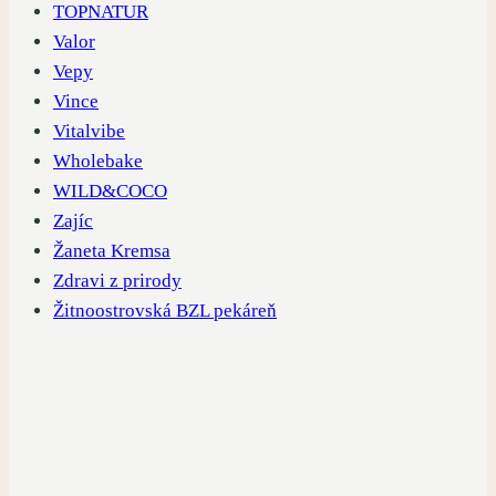
TOPNATUR
Valor
Vepy
Vince
Vitalvibe
Wholebake
WILD&COCO
Zajíc
Žaneta Kremsa
Zdravi z prirody
Žitnoostrovská BZL pekáreň