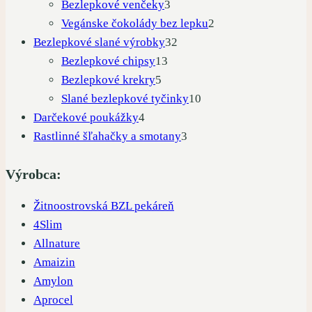
produktov
3
Bezlepkové venčeky
3
produkty
2
Vegánske čokolády bez lepku
2
32
produkty
Bezlepkové slané výrobky
32
13
produktov
Bezlepkové chipsy
13
5
produktov
Bezlepkové krekry
5
produktov
10
Slané bezlepkové tyčinky
10
4
produktov
Darčekové poukážky
4
produkty
3
Rastlinné šľahačky a smotany
3
produkty
Výrobca:
Žitnoostrovská BZL pekáreň
4Slim
Allnature
Amaizin
Amylon
Aprocel