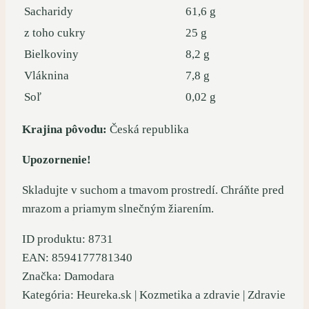
Sacharidy
61,6 g
z toho cukry
25 g
Bielkoviny
8,2 g
Vláknina
7,8 g
Soľ
0,02 g
Krajina pôvodu:
Česká republika
Upozornenie!
Skladujte v suchom a tmavom prostredí. Chráňte pred
mrazom a priamym slnečným žiarením.
ID produktu: 8731
EAN: 8594177781340
Značka: Damodara
Kategória: Heureka.sk | Kozmetika a zdravie | Zdravie