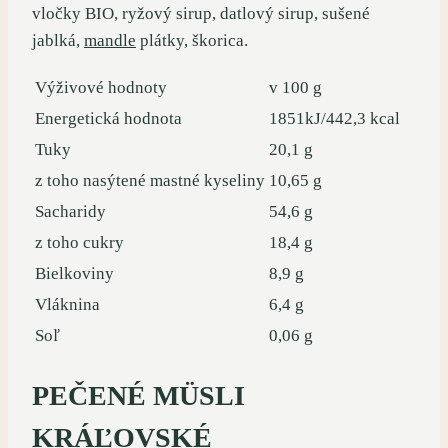
vločky BIO, ryžový sirup, datlový sirup, sušené
jablká,
mandle
plátky, škorica.
Výživové hodnoty
v 100 g
Energetická hodnota
1851kJ/442,3 kcal
Tuky
20,1 g
z toho nasýtené mastné kyseliny
10,65 g
Sacharidy
54,6 g
z toho cukry
18,4 g
Bielkoviny
8,9 g
Vláknina
6,4 g
Soľ
0,06 g
PEČENÉ MÜSLI
KRÁĽOVSKÉ