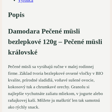
Výrobca
Popis
Damodara Pečené müsli
bezlepkové 120g – Pečené müsli
královské
Pečené müsli sa vyrábajú ručne v malej rodinnej
firme. Základ tvoria bezlepkové ovsené vločky v BIO
kvalite, prírodné sladidlá, voňavé sušené ovocie,
kokosový tuk a chrumkavé orechy. Granolu si
najlepšie vychutnáte zaliatu mliekom, v jogurte alebo
raňajkovej kaši. Môžete ju maškrtiť len tak samotnú
ako rýchly snack.