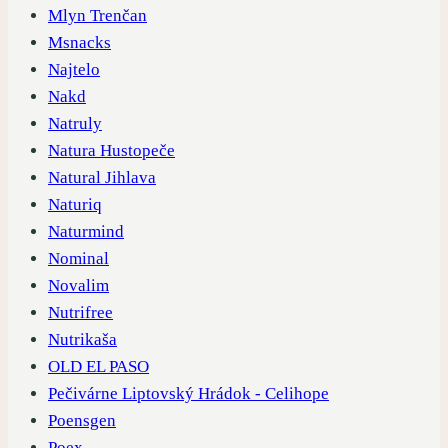
Mlyn Trenčan
Msnacks
Najtelo
Nakd
Natruly
Natura Hustopeče
Natural Jihlava
Naturiq
Naturmind
Nominal
Novalim
Nutrifree
Nutrikaša
OLD EL PASO
Pečivárne Liptovský Hrádok - Celihope
Poensgen
Poex