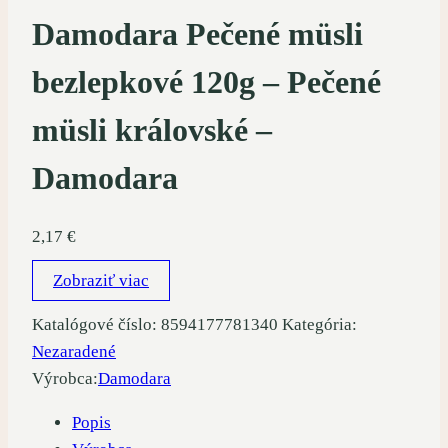
Damodara Pečené müsli
bezlepkové 120g – Pečené
müsli královské –
Damodara
2,17
€
Zobraziť viac
Katalógové číslo:
8594177781340
Kategória:
Nezaradené
Výrobca:
Damodara
Popis