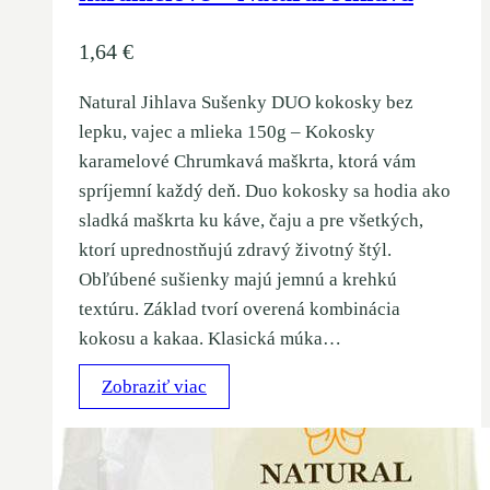
1,64
€
Natural Jihlava Sušenky DUO kokosky bez
lepku, vajec a mlieka 150g – Kokosky
karamelové Chrumkavá maškrta, ktorá vám
spríjemní každý deň. Duo kokosky sa hodia ako
sladká maškrta ku káve, čaju a pre všetkých,
ktorí uprednostňujú zdravý životný štýl.
Obľúbené sušienky majú jemnú a krehkú
textúru. Základ tvorí overená kombinácia
kokosu a kakaa. Klasická múka…
Zobraziť viac