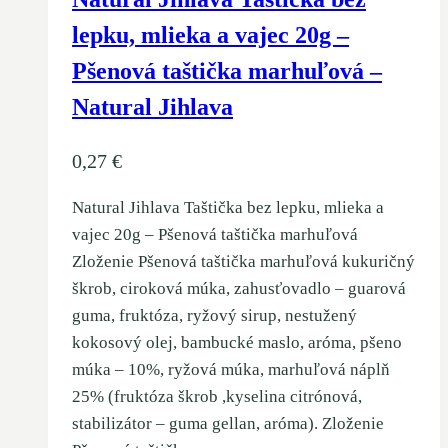
lepku, mlieka a vajec 20g –
Pšenová taštička marhuľová –
Natural Jihlava
0,27
€
Natural Jihlava Taštička bez lepku, mlieka a
vajec 20g – Pšenová taštička marhuľová
Zloženie Pšenová taštička marhuľová kukuričný
škrob, ciroková múka, zahusťovadlo – guarová
guma, fruktóza, ryžový sirup, nestužený
kokosový olej, bambucké maslo, aróma, pšeno
múka – 10%, ryžová múka, marhuľová náplň
25% (fruktóza škrob ,kyselina citrónová,
stabilizátor – guma gellan, aróma). Zloženie