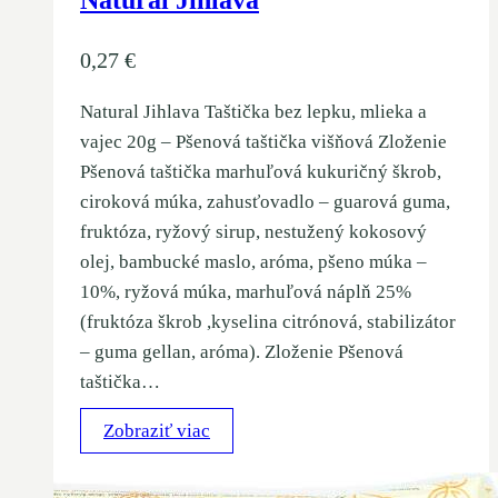
Natural Jihlava
0,27
€
Natural Jihlava Taštička bez lepku, mlieka a
vajec 20g – Pšenová taštička višňová Zloženie
Pšenová taštička marhuľová kukuričný škrob,
ciroková múka, zahusťovadlo – guarová guma,
fruktóza, ryžový sirup, nestužený kokosový
olej, bambucké maslo, aróma, pšeno múka –
10%, ryžová múka, marhuľová náplň 25%
(fruktóza škrob ,kyselina citrónová, stabilizátor
– guma gellan, aróma). Zloženie Pšenová
taštička…
Zobraziť viac