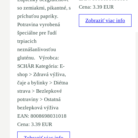
Cena: 3.39 EUR
so zemiakmi, pikantné, s
príchuťou papriky.
Zobraziť viac info
Potravina vyrobená
špeciálne pre ľudí
trpiacich
neznášanlivosťou
gluténu. Výrobca:
SCHÄR Kategória: E-
shop > Zdravá výživa,
čaje a bylinky > Diétna
strava > Bezlepkové
potraviny > Ostatná
bezlepková výživa
EAN: 8008698031018
Cena: 3.39 EUR
Zobraziť viac info