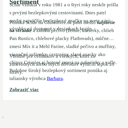
Sortiment
Schär vznikla v roku 1981 a o štyri roky neskôr prišla
s prvými bezlepkovými cestovinami. Dnes patrí
medzi najväčšie bezlepkové značky na svete a jej
Ponuka Schär na Glutenfree.sk patrí medzi
najširšie
výrobky sú dostupné v desiatkach krajín.
na stránke
a zahŕňa pečivo (žemle, kaiserky, chlieb
Pan Rustico, chlebové placky Flatbreads), múčne
zmesi Mix it a Mehl Farine, sladké pečivo a muffiny,
vianočné sušienky, cestoviny, slané snacky ako
Vhodné pre celiatikov a všetkých, ktorí zo
chipsy Crispies aj hotové zmesi na palacinky a vafle.
zdravotných alebo iných dôvodov vylúčili lepok zo
Podobne široký bezlepkový sortiment ponúka aj
stravy.
taliansky výrobca
Barbara
.
Zobraziť viac
.