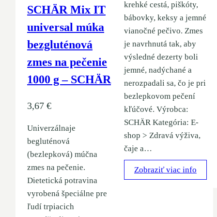
krehké cestá, piškóty,
SCHÄR Mix IT
bábovky, keksy a jemné
universal múka
vianočné pečivo. Zmes
bezgluténová
je navrhnutá tak, aby
výsledné dezerty boli
zmes na pečenie
jemné, nadýchané a
1000 g – SCHÄR
nerozpadali sa, čo je pri
bezlepkovom pečení
3,67
€
kľúčové. Výrobca:
SCHÄR Kategória: E-
Univerzálnaje
shop > Zdravá výživa,
begluténová
čaje a…
(bezlepková) múčna
zmes na pečenie.
Zobraziť viac info
Dietetická potravina
vyrobená špeciálne pre
ľudí trpiacich