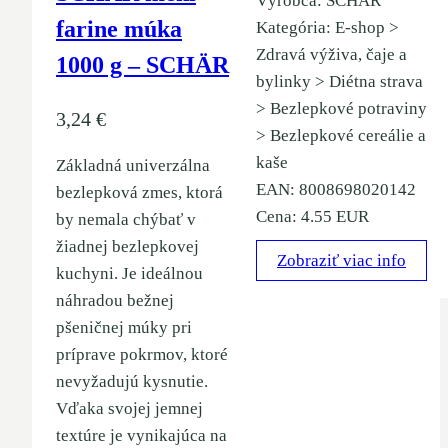
Výrobca: SCHÄR
farine múka
Kategória: E-shop >
Zdravá výživa, čaje a
1000 g – SCHÄR
bylinky > Diétna strava
> Bezlepkové potraviny
3,24
€
> Bezlepkové cereálie a
kaše
Základná univerzálna
EAN: 8008698020142
bezlepková zmes, ktorá
Cena: 4.55 EUR
by nemala chýbať v
žiadnej bezlepkovej
Zobraziť viac info
kuchyni. Je ideálnou
náhradou bežnej
pšeničnej múky pri
príprave pokrmov, ktoré
nevyžadujú kysnutie.
Vďaka svojej jemnej
textúre je vynikajúca na