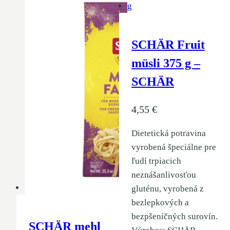
SCHÄR Fruit
müsli 375 g –
SCHÄR
4,55
€
Dietetická potravina
vyrobená špeciálne pre
ľudí trpiacich
neznášanlivosťou
gluténu, vyrobená z
bezlepkových a
bezpšeničných surovín.
SCHÄR mehl