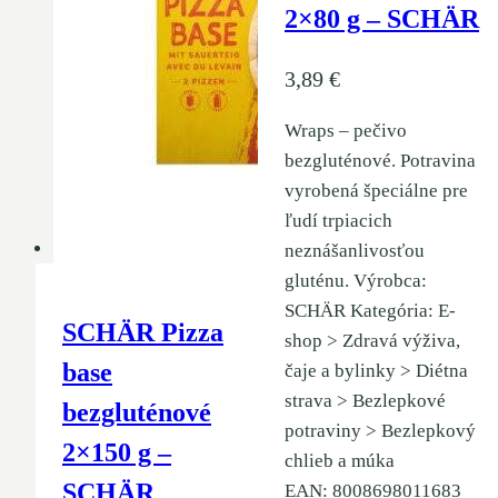
2×80 g – SCHÄR
3,89
€
Wraps – pečivo
bezgluténové. Potravina
vyrobená špeciálne pre
ľudí trpiacich
neznášanlivosťou
gluténu. Výrobca:
SCHÄR Kategória: E-
SCHÄR Pizza
shop > Zdravá výživa,
base
čaje a bylinky > Diétna
strava > Bezlepkové
bezgluténové
potraviny > Bezlepkový
2×150 g –
chlieb a múka
SCHÄR
EAN: 8008698011683