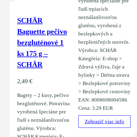
vyrobená špeciálne pre
ľudí trpiacich
neznášanlivosťou
SCHÄR
gluténu, vyrobená z
Baguette pečivo
bezlepkových a
bezgluténové 1
bezpšeničných surovín.
Výrobca: SCHÄR
ks 175 g –
Kategória: E-shop >
SCHÄR
Zdravá výživa, čaje a
bylinky > Diétna strava
2,49
€
> Bezlepkové potraviny
> Bezlepkové cestoviny
Bagety – 2 kusy, pečivo
EAN: 8008698004586
bezgluténové. Potravina
Cena: 3.29 EUR
vyrobená špeciáne pre
ľudí s neznášanlivosťou
Zobraziť viac info
gluténu. Výrobca:
SCHÄR Kategória: E-