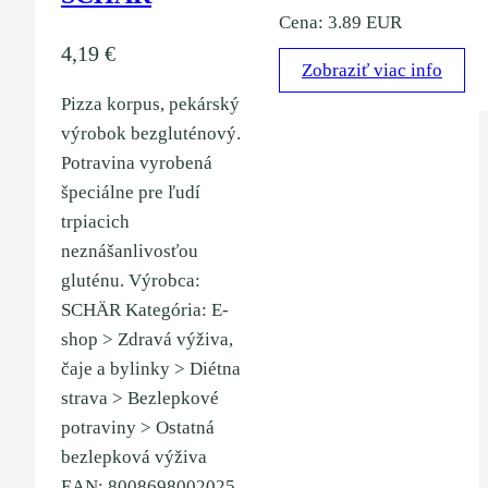
Cena: 3.89 EUR
4,19
€
Zobraziť viac info
Pizza korpus, pekárský
výrobok bezgluténový.
Potravina vyrobená
špeciálne pre ľudí
trpiacich
neznášanlivosťou
gluténu. Výrobca:
SCHÄR Kategória: E-
shop > Zdravá výživa,
čaje a bylinky > Diétna
strava > Bezlepkové
potraviny > Ostatná
bezlepková výživa
EAN: 8008698002025