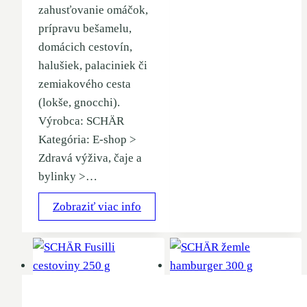
zahusťovanie omáčok,
prípravu bešamelu,
domácich cestovín,
halušiek, palaciniek či
zemiakového cesta
(lokše, gnocchi).
Výrobca: SCHÄR
Kategória: E-shop >
Zdravá výživa, čaje a
bylinky >…
Zobraziť viac info