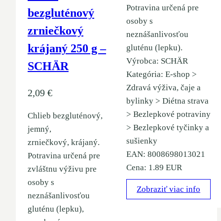
Potravina určená pre
bezgluténový
osoby s
zrniečkový
neznášanlivosťou
krájaný 250 g –
gluténu (lepku).
Výrobca: SCHÄR
SCHÄR
Kategória: E-shop >
Zdravá výživa, čaje a
2,09
€
bylinky > Diétna strava
> Bezlepkové potraviny
Chlieb bezgluténový,
> Bezlepkové tyčinky a
jemný,
sušienky
zrniečkový, krájaný.
EAN: 8008698013021
Potravina určená pre
Cena: 1.89 EUR
zvláštnu výživu pre
osoby s
Zobraziť viac info
neznášanlivosťou
gluténu (lepku),