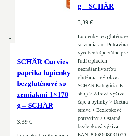
g – SCHÄR
3,39
€
Lupienky bezgluténové
so zemiakmi. Potravina
vyrobená špeciálne pre
SCHÄR Curvies
ľudí trpiacich
neznášanlivosťou
paprika lupienky
gluténu. Výrobca:
bezgluténové so
SCHÄR Kategória: E-
zemiakmi 1×170
shop > Zdravá výživa,
čaje a bylinky > Diétna
g – SCHÄR
strava > Bezlepkové
potraviny > Ostatná
3,39
€
bezlepková výživa
EAN: 8008698031056
Lupienky bezgluténové