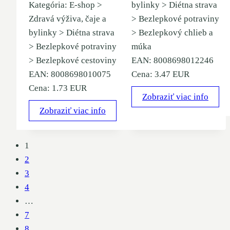
Kategória: E-shop >
bylinky > Diétna strava
Zdravá výživa, čaje a
> Bezlepkové potraviny
bylinky > Diétna strava
> Bezlepkový chlieb a
> Bezlepkové potraviny
múka
> Bezlepkové cestoviny
EAN: 8008698012246
EAN: 8008698010075
Cena: 3.47 EUR
Cena: 1.73 EUR
Zobraziť viac info
Zobraziť viac info
1
2
3
4
…
7
8