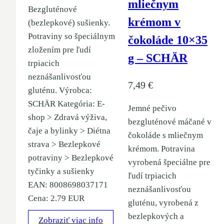
mliečnym
Bezgluténové
krémom v
(bezlepkové) sušienky.
Potraviny so špeciálnym
čokoláde 10×35
zložením pre ľudí
g – SCHÄR
trpiacich
neznášanlivosťou
7,49
€
gluténu. Výrobca:
SCHÄR Kategória: E-
Jemné pečivo
shop > Zdravá výživa,
bezgluténové máčané v
čaje a bylinky > Diétna
čokoláde s mliečnym
strava > Bezlepkové
krémom. Potravina
potraviny > Bezlepkové
vyrobená špeciálne pre
tyčinky a sušienky
ľudí trpiacich
EAN: 8008698037171
neznášanlivosťou
Cena: 2.79 EUR
gluténu, vyrobená z
bezlepkových a
Zobraziť viac info