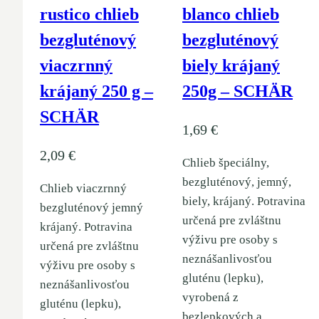
rustico chlieb
blanco chlieb
bezgluténový
bezgluténový
viaczrnný
biely krájaný
krájaný 250 g –
250g – SCHÄR
SCHÄR
1,69
€
2,09
€
Chlieb špeciálny,
bezgluténový, jemný,
Chlieb viaczrnný
biely, krájaný. Potravina
bezgluténový jemný
určená pre zvláštnu
krájaný. Potravina
výživu pre osoby s
určená pre zvláštnu
neznášanlivosťou
výživu pre osoby s
gluténu (lepku),
neznášanlivosťou
vyrobená z
gluténu (lepku),
bezlepkových a