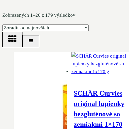
Zoradené
Zobrazených 1–20 z 179 výsledkov
podľa
najnovších
SCHÄR Curvies
original lupienky
bezgluténové so
zemiakmi 1×170