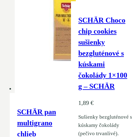
SCHÄR Choco
chip cookies
sušienky
bezgluténové s
kúskami
čokolády 1×100
g – SCHÄR
1,89
€
SCHÄR pan
Sušienky bezgluténové s
multigrano
kúskamy čokolády
chlieb
(pečivo trvanlivé).