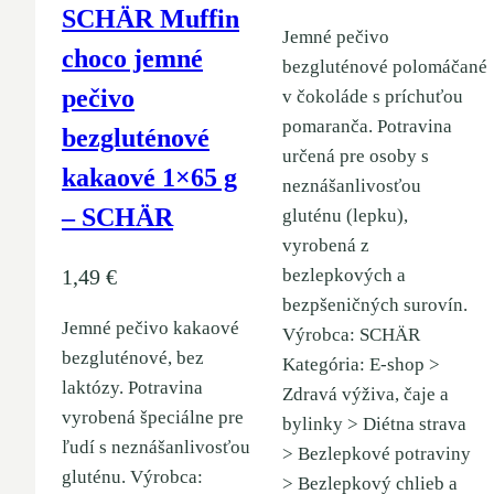
SCHÄR Muffin
Jemné pečivo
choco jemné
bezgluténové polomáčané
pečivo
v čokoláde s príchuťou
pomaranča. Potravina
bezgluténové
určená pre osoby s
kakaové 1×65 g
neznášanlivosťou
– SCHÄR
gluténu (lepku),
vyrobená z
1,49
€
bezlepkových a
bezpšeničných surovín.
Jemné pečivo kakaové
Výrobca: SCHÄR
bezgluténové, bez
Kategória: E-shop >
laktózy. Potravina
Zdravá výživa, čaje a
vyrobená špeciálne pre
bylinky > Diétna strava
ľudí s neznášanlivosťou
> Bezlepkové potraviny
gluténu. Výrobca:
> Bezlepkový chlieb a