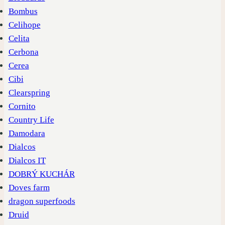
Bombus
Celihope
Celita
Cerbona
Cerea
Cibi
Clearspring
Cornito
Country Life
Damodara
Dialcos
Dialcos IT
DOBRÝ KUCHÁR
Doves farm
dragon superfoods
Druid