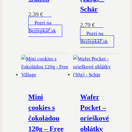
Schär
2,39
€
Pozri na
2,79
€
Bezlepkáč.sk
Pozri na
Bezlepkáč.sk
Mini
Wafer
cookies s
Pocket –
čokoládou
orieškové
120g – Free
oblátky