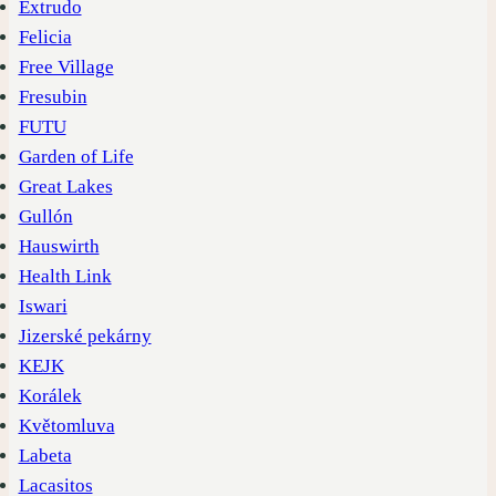
Extrudo
Felicia
Free Village
Fresubin
FUTU
Garden of Life
Great Lakes
Gullón
Hauswirth
Health Link
Iswari
Jizerské pekárny
KEJK
Korálek
Květomluva
Labeta
Lacasitos