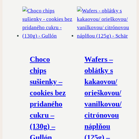
Choco
Wafers –
chips
oblátky s
sušienky –
kakaovou/
cookies bez
orieškovou/
pridaného
vanilkovou/
cukru –
citrónovou
(130g) –
náplňou
Gullón
(125g) –