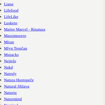
Liana
Lifefood
LifeLike
Lusketo
Maitre Marcel - Rinatura
Massimozero
Miran
Mlyn Trenčan
Msnacks
Najtelo
Nakd
Natruly
Natura Hustopeče
Natural Jihlava
Naturiq
Naturmind