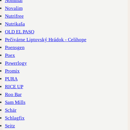
Nominal
Novalim
Nutrifree
Nutrikaša
OLD EL PASO
Pečivárne Liptovský Hrádok - Celihope
Poensgen
Poex
Powerlogy
Promix
PURA
RICE UP
Roo Bar
Sam Mills
Schär
Schlagfix
Seitz