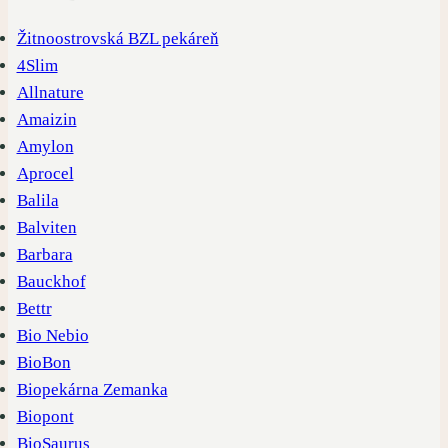
Žitnoostrovská BZL pekáreň
4Slim
Allnature
Amaizin
Amylon
Aprocel
Balila
Balviten
Barbara
Bauckhof
Bettr
Bio Nebio
BioBon
Biopekárna Zemanka
Biopont
BioSaurus