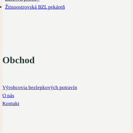
Žitnoostrovská BZL pekáreň
Obchod
Výrobcovia bezlepkových potravín
O nás
Kontakt