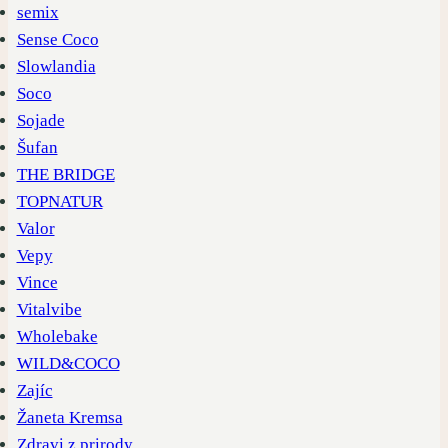
semix
Sense Coco
Slowlandia
Soco
Sojade
Šufan
THE BRIDGE
TOPNATUR
Valor
Vepy
Vince
Vitalvibe
Wholebake
WILD&COCO
Zajíc
Žaneta Kremsa
Zdravi z prirody