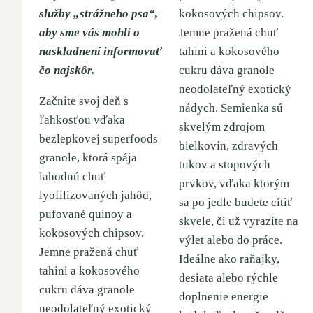
služby „strážneho psa“,
kokosových chipsov.
aby sme vás mohli o
Jemne pražená chuť
naskladnení informovať
tahini a kokosového
čo najskôr.
cukru dáva granole
neodolateľný exotický
Začnite svoj deň s
nádych. Semienka sú
ľahkosťou vďaka
skvelým zdrojom
bezlepkovej superfoods
bielkovín, zdravých
granole, ktorá spája
tukov a stopových
lahodnú chuť
prvkov, vďaka ktorým
lyofilizovaných jahôd,
sa po jedle budete cítiť
pufované quinoy a
skvele, či už vyrazíte na
kokosových chipsov.
výlet alebo do práce.
Jemne pražená chuť
Ideálne ako raňajky,
tahini a kokosového
desiata alebo rýchle
cukru dáva granole
doplnenie energie
neodolateľný exotický