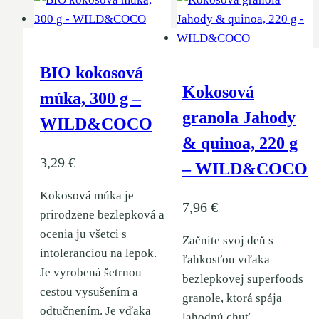
BIO kokosová
Kokosová
múka, 300 g –
granola Jahody
WILD&COCO
& quinoa, 220 g
3,29
€
– WILD&COCO
Kokosová múka je
7,96
€
prirodzene bezlepková a
ocenia ju všetci s
Začnite svoj deň s
intoleranciou na lepok.
ľahkosťou vďaka
Je vyrobená šetrnou
bezlepkovej superfoods
cestou vysušením a
granole, ktorá spája
odtučnením. Je vďaka
lahodnú chuť