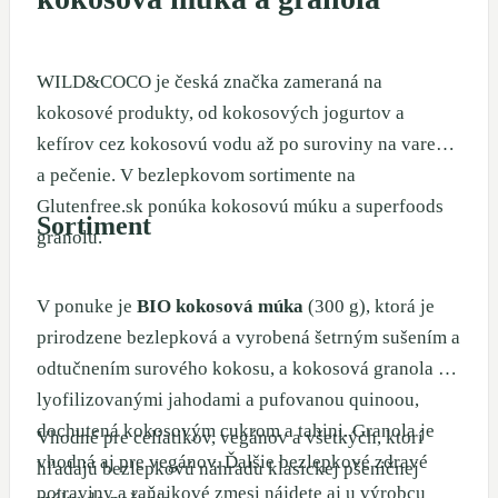
WILD&COCO je česká značka zameraná na
kokosové produkty, od kokosových jogurtov a
kefírov cez kokosovú vodu až po suroviny na varenie
a pečenie. V bezlepkovom sortimente na
Glutenfree.sk ponúka kokosovú múku a superfoods
Sortiment
granolu.
V ponuke je
BIO kokosová múka
(300 g), ktorá je
prirodzene bezlepková a vyrobená šetrným sušením a
odtučnením surového kokosu, a kokosová granola s
lyofilizovanými jahodami a pufovanou quinoou,
dochutená kokosovým cukrom a tahini. Granola je
Vhodné pre celiatikov, vegánov a všetkých, ktorí
vhodná aj pre vegánov. Ďalšie bezlepkové zdravé
hľadajú bezlepkovú náhradu klasickej pšeničnej
potraviny a raňajkové zmesi nájdete aj u výrobcu