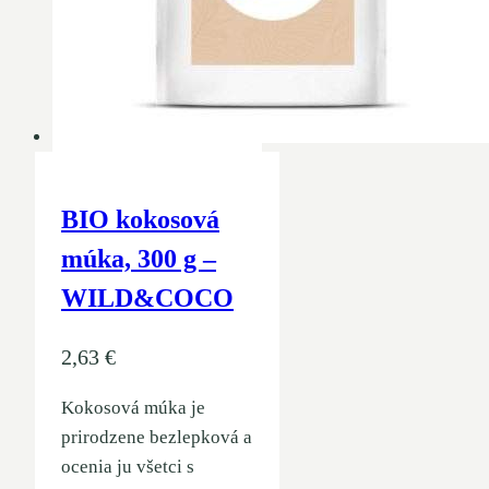
BIO kokosová
múka, 300 g –
WILD&COCO
2,63
€
Kokosová múka je
prirodzene bezlepková a
ocenia ju všetci s