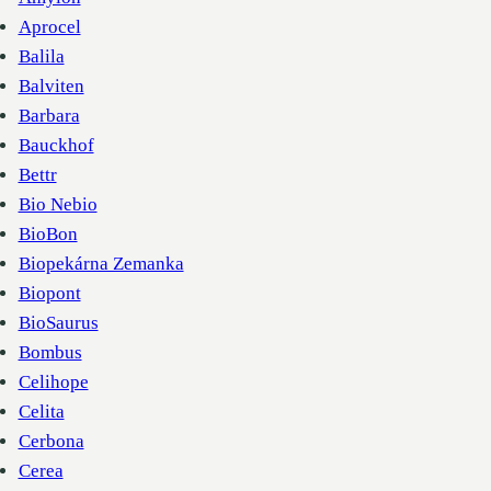
Aprocel
Balila
Balviten
Barbara
Bauckhof
Bettr
Bio Nebio
BioBon
Biopekárna Zemanka
Biopont
BioSaurus
Bombus
Celihope
Celita
Cerbona
Cerea