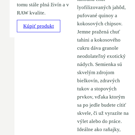
tomu stále plná živín a v
lyofilizovaných jahôd,
RAW kvalite.
pufované quinoy a
kokosových chipsov.
Kúpiť produkt
Jemne pražená chuť
tahini a kokosového
cukru dáva granole
neodolateľný exotický
nádych. Semienka sú
skvelým zdrojom
bielkovín, zdravých
tukov a stopových
prvkov, vďaka ktorým
sa po jedle budete cítiť
skvele, či už vyrazíte na
výlet alebo do práce.
Ideálne ako raňajky,