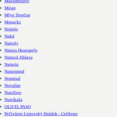
Massimozero
Miran
Mlyn Trenčan
Msnacks
Najtelo
Nakd
Natruly
Natura Hustopeče
Natural Jihlava
Naturiq
Naturmind
Nominal
Novalim
Nutrifree
Nutrikaša
OLD EL PASO
Pečivárne Liptovský Hrádok - Celihope