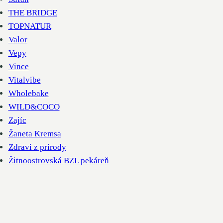
THE BRIDGE
TOPNATUR
Valor
Vepy
Vince
Vitalvibe
Wholebake
WILD&COCO
Zajíc
Žaneta Kremsa
Zdravi z prirody
Žitnoostrovská BZL pekáreň