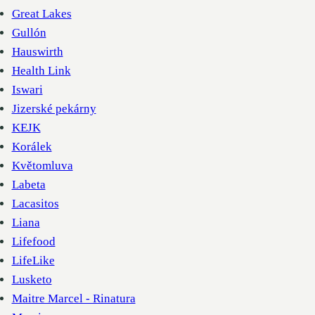
Great Lakes
Gullón
Hauswirth
Health Link
Iswari
Jizerské pekárny
KEJK
Korálek
Květomluva
Labeta
Lacasitos
Liana
Lifefood
LifeLike
Lusketo
Maitre Marcel - Rinatura