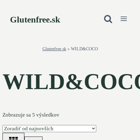
Skip
to
Glutenfree.sk
content
Glutenfree.sk
»
WILD&COCO
WILD&COC
Zoradené
Zobrazuje sa 5 výsledkov
podľa
najnovších