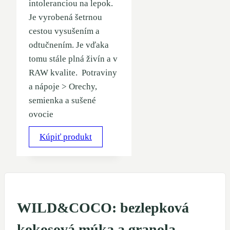
intoleranciou na lepok.
Je vyrobená šetrnou
cestou vysušením a
odtučnením. Je vďaka
tomu stále plná živín a v
RAW kvalite. Potraviny
a nápoje > Orechy,
semienka a sušené
ovocie
Kúpiť produkt
WILD&COCO: bezlepková
kokosová múka a granola