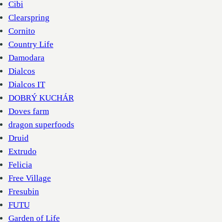
Cibi
Clearspring
Cornito
Country Life
Damodara
Dialcos
Dialcos IT
DOBRÝ KUCHÁR
Doves farm
dragon superfoods
Druid
Extrudo
Felicia
Free Village
Fresubin
FUTU
Garden of Life