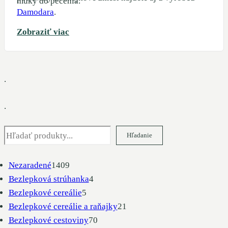
múky do pečenia.
Damodara
.
Zobraziť viac
.
.
Hľadať
Hľadanie
1409
Nezaradené
1409
produktov
4
Bezlepková strúhanka
4
5
produkty
Bezlepkové cereálie
5
produktov
21
Bezlepkové cereálie a raňajky
21
70
produktov
Bezlepkové cestoviny
70