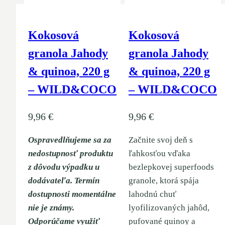
Kokosová
Kokosová
granola Jahody
granola Jahody
& quinoa, 220 g
& quinoa, 220 g
– WILD&COCO
– WILD&COCO
9,96
€
9,96
€
Ospravedlňujeme sa za
Začnite svoj deň s
nedostupnosť produktu
ľahkosťou vďaka
z dôvodu výpadku u
bezlepkovej superfoods
dodávateľa. Termín
granole, ktorá spája
dostupnosti momentálne
lahodnú chuť
nie je známy.
lyofilizovaných jahôd,
Odporúčame využiť
pufované quinoy a