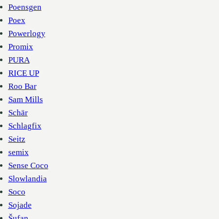
Poensgen
Poex
Powerlogy
Promix
PURA
RICE UP
Roo Bar
Sam Mills
Schär
Schlagfix
Seitz
semix
Sense Coco
Slowlandia
Soco
Sojade
Šufan