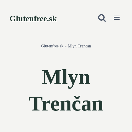
Skip
to
Glutenfree.sk
content
Glutenfree.sk
»
Mlyn Trenčan
Mlyn
Trenčan