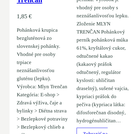
Trenčan
vhodný pre osoby s
1,85
€
neznášanlivosťou lepku.
Zloženie MLYN
Pohánková krupica
TRENČAN Pohánkový
bezgluténová zo
perník pohánková múka
slovenskej pohánky.
61%, kryštálový cukor,
Vhodné pre osoby
odtučnené kakao
trpiace
(kakaový prášok
neznášanlivosťou
odtučnený, regulátor
gluténu (lepku).
kyslosti: uhličitan
Výrobca: Mlyn Trenčan
draselný), sušené vajcia,
Kategória: E-shop >
kypriaci prášok do
Zdravá výživa, čaje a
pečiva (kypriaca látka:
bylinky > Diétna strava
difosforečnan disodný,
> Bezlepkové potraviny
hydrogénuhličitan…
> Bezlepkový chlieb a
Zobraziť na