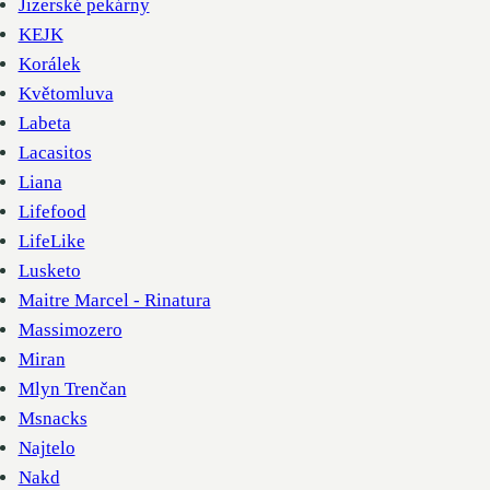
Jizerské pekárny
KEJK
Korálek
Květomluva
Labeta
Lacasitos
Liana
Lifefood
LifeLike
Lusketo
Maitre Marcel - Rinatura
Massimozero
Miran
Mlyn Trenčan
Msnacks
Najtelo
Nakd