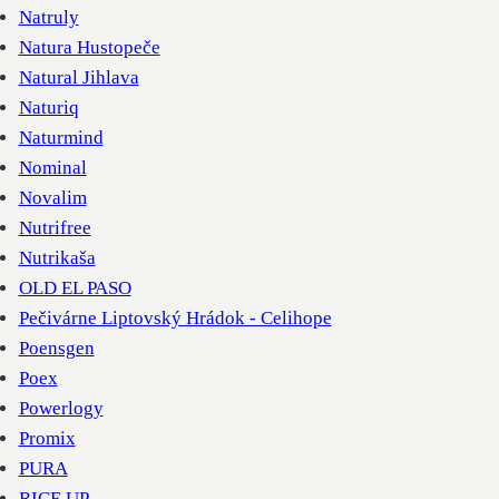
Natruly
Natura Hustopeče
Natural Jihlava
Naturiq
Naturmind
Nominal
Novalim
Nutrifree
Nutrikaša
OLD EL PASO
Pečivárne Liptovský Hrádok - Celihope
Poensgen
Poex
Powerlogy
Promix
PURA
RICE UP