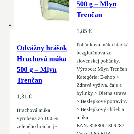
500 g – Mlyn
Trenčan
1,85
€
Pohánková múka hladká
Odvážny hrášok
bezgluténová zo
Hrachová múka
slovenskej pohánky.
500 g – Mlyn
Výrobca: Mlyn Trenčan
Kategória: E-shop >
Trenčan
Zdravá výživa, čaje a
bylinky > Diétna strava
1,31
€
> Bezlepkové potraviny
> Bezlepkový chlieb a
Hrachová múka
múka
vyrobená zo 100 %
EAN: 8588001809287
zeleného hrachu je
Cena: 1.85 EUR