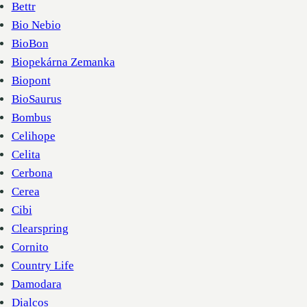
Bettr
Bio Nebio
BioBon
Biopekárna Zemanka
Biopont
BioSaurus
Bombus
Celihope
Celita
Cerbona
Cerea
Cibi
Clearspring
Cornito
Country Life
Damodara
Dialcos