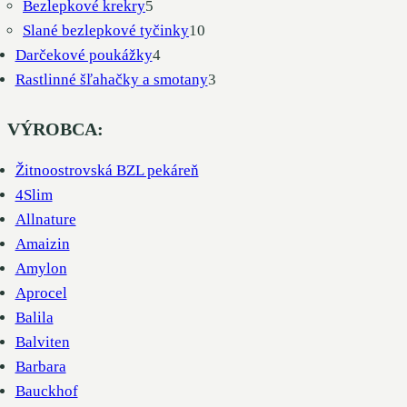
5
produktov
Bezlepkové krekry
5
produktov
10
Slané bezlepkové tyčinky
10
4
produktov
Darčekové poukážky
4
produkty
3
Rastlinné šľahačky a smotany
3
produkty
VÝROBCA:
Žitnoostrovská BZL pekáreň
4Slim
Allnature
Amaizin
Amylon
Aprocel
Balila
Balviten
Barbara
Bauckhof