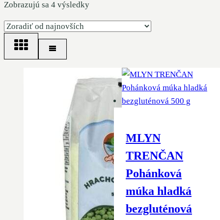
Zoradené
Zobrazujú sa 4 výsledky
podľa
najnovších
MLYN
TRENČAN
Pohánková
múka hladká
bezgluténová