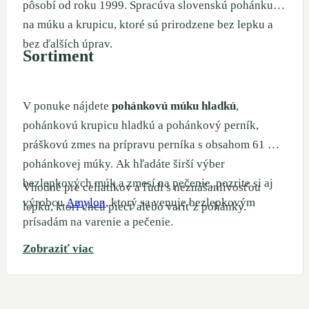
pôsobí od roku 1999. Spracúva slovenskú pohánku
na múku a krupicu, ktoré sú prirodzene bez lepku a
bez ďalších úprav.
Sortiment
V ponuke nájdete
pohánkovú múku hladkú
,
pohánkovú krupicu hladkú a pohánkový perník,
práškovú zmes na prípravu perníka s obsahom 61 %
pohánkovej múky. Ak hľadáte širší výber
bezlepkových múk a zmesí na pečenie, pozrite si aj
Vhodné pre celiatikov a ľudí s neznášanlivosťou
výrobcu
Amylon
, ktorý sa venuje bezlepkovým
lepku, ktorí chcú piecť alebo variť z pohánky.
prísadám na varenie a pečenie.
Zobraziť viac