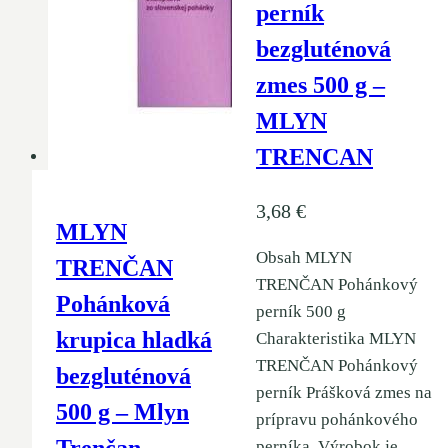
perník
bezgluténová
zmes 500 g –
MLYN
TRENCAN
3,68
€
MLYN
Obsah MLYN
TRENČAN
TRENČAN Pohánkový
Pohánková
perník 500 g
krupica hladká
Charakteristika MLYN
TRENČAN Pohánkový
bezgluténová
perník Prášková zmes na
500 g – Mlyn
prípravu pohánkového
perníka. Výrobok je