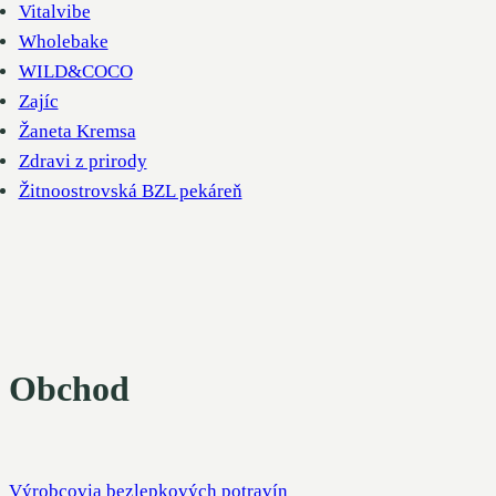
Vitalvibe
Wholebake
WILD&COCO
Zajíc
Žaneta Kremsa
Zdravi z prirody
Žitnoostrovská BZL pekáreň
Obchod
Výrobcovia bezlepkových potravín