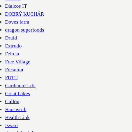
Dialcos IT
DOBRÝ KUCHÁR
Doves farm
dragon superfoods
Druid
Extrudo
Felicia
Free Village
Fresubin
FUTU
Garden of Life
Great Lakes
Gullón
Hauswirth
Health Link
Iswari