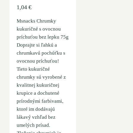
1,04
€
Msnacks Chrumky
kukuričné ​​s ovocnou
príchuťou bez lepku 75g
Doprajte si ľahkú a
chrumkavú pochúťku s
ovocnou príchuťou!
Tieto kukuričné
chrumky sú vyrobené z
kvalitnej kukuričnej
krupice a dochutené
prírodnými farbivami,
ktoré im dodávajú
lákavý vzhľad bez
umelých prísad.