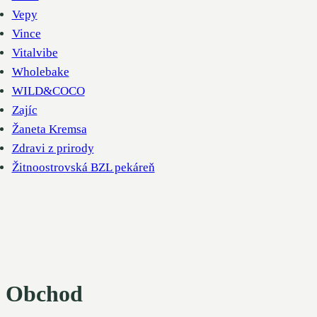
Vepy
Vince
Vitalvibe
Wholebake
WILD&COCO
Zajíc
Žaneta Kremsa
Zdravi z prirody
Žitnoostrovská BZL pekáreň
Obchod