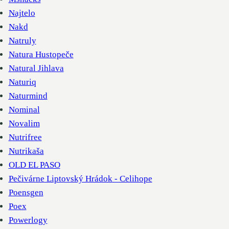
Najtelo
Nakd
Natruly
Natura Hustopeče
Natural Jihlava
Naturiq
Naturmind
Nominal
Novalim
Nutrifree
Nutrikaša
OLD EL PASO
Pečivárne Liptovský Hrádok - Celihope
Poensgen
Poex
Powerlogy