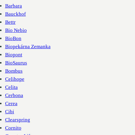
Barbara
Bauckhof
Bettr
Bio Nebio
BioBon
Biopekárna Zemanka
Biopont
BioSaurus
Bombus
Celihope
Celita
Cerbona
Cerea
Cibi
Clearspring
Cornito