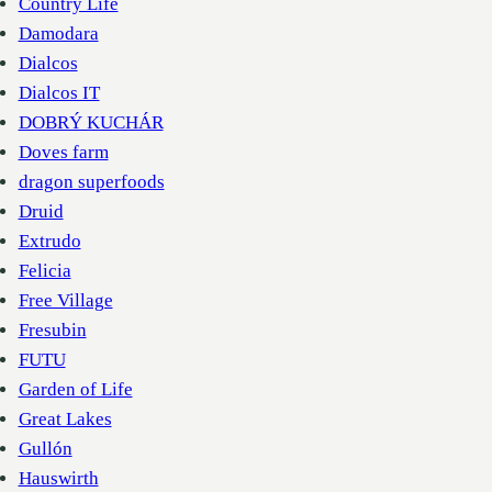
Country Life
Damodara
Dialcos
Dialcos IT
DOBRÝ KUCHÁR
Doves farm
dragon superfoods
Druid
Extrudo
Felicia
Free Village
Fresubin
FUTU
Garden of Life
Great Lakes
Gullón
Hauswirth