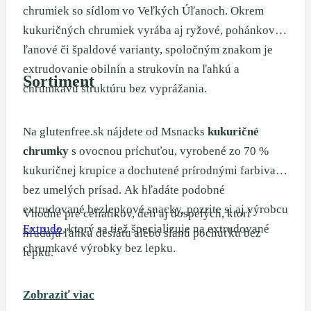
chrumiek so sídlom vo Veľkých Úľanoch. Okrem
kukuričných chrumiek vyrába aj ryžové, pohánkové,
ľanové či špaldové varianty, spoločným znakom je
extrudovanie obilnín a strukovín na ľahkú a
Sortiment
chrumkavú štruktúru bez vyprážania.
Na glutenfree.sk nájdete od Msnacks
kukuričné
chrumky
s ovocnou príchuťou, vyrobené zo 70 %
kukuričnej krupice a dochutené prírodnými farbivami
bez umelých prísad. Ak hľadáte podobné
extrudované bezlepkové snacky, pozrite si aj výrobcu
Vhodné pre celiatikov, deti aj dospelých, ktorí
Extrudo
, ktorý sa tiež špecializuje na extrudované
hľadajú ľahkú desiatu alebo slanú pochúťku bez
chrumkavé výrobky bez lepku.
lepku.
Zobraziť viac