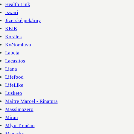
Health Link
Iswari
Jizerské pekárny
KEJK
Korálek
Květomluva
Labeta
Lacasitos
Liana
Lifefood
LifeLike
Lusketo
Maitre Marcel - Rinatura
Massimozero
Miran
Mlyn Trenčan
Msnacks