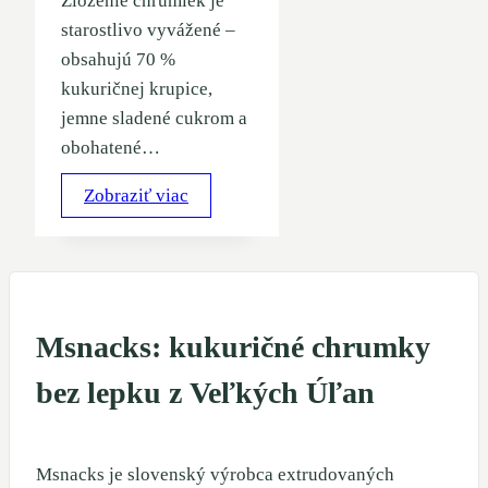
Zloženie chrumiek je
starostlivo vyvážené –
obsahujú 70 %
kukuričnej krupice,
jemne sladené cukrom a
obohatené…
Zobraziť viac
Msnacks: kukuričné chrumky
bez lepku z Veľkých Úľan
Msnacks je slovenský výrobca extrudovaných