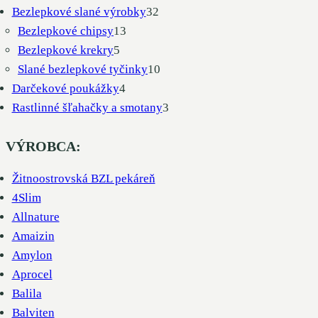
32
produkty
Bezlepkové slané výrobky
32
13
produktov
Bezlepkové chipsy
13
5
produktov
Bezlepkové krekry
5
produktov
10
Slané bezlepkové tyčinky
10
4
produktov
Darčekové poukážky
4
produkty
3
Rastlinné šľahačky a smotany
3
produkty
VÝROBCA:
Žitnoostrovská BZL pekáreň
4Slim
Allnature
Amaizin
Amylon
Aprocel
Balila
Balviten