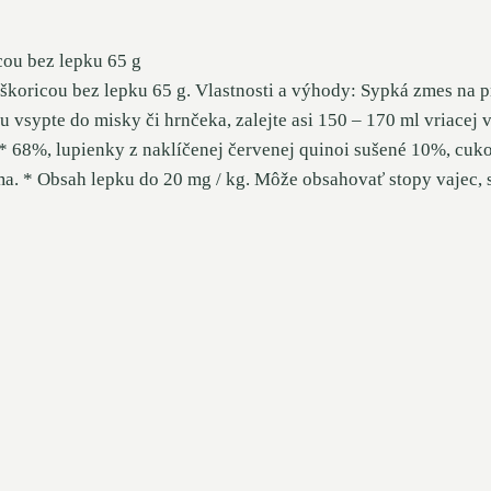
cou bez lepku 65 g
 škoricou bez lepku 65 g. Vlastnosti a výhody: Sypká zmes na
 vsypte do misky či hrnčeka, zalejte asi 150 – 170 ml vriacej 
* 68%, lupienky z naklíčenej červenej quinoi sušené 10%, cuk
ma. * Obsah lepku do 20 mg / kg. Môže obsahovať stopy vajec, s