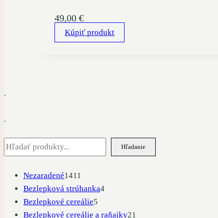
49,00
€
Kúpiť produkt
.
.
Hľadať
Hľadanie
1411
Nezaradené
1411
produktov
4
Bezlepková strúhanka
4
5
produkty
Bezlepkové cereálie
5
produktov
21
Bezlepkové cereálie a raňajky
21