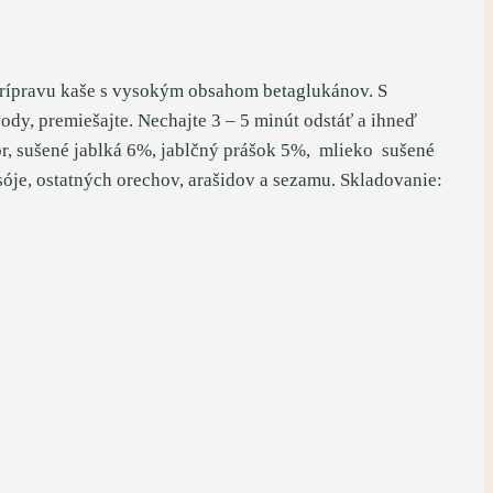
 prípravu kaše s vysokým obsahom betaglukánov. S
vody, premiešajte. Nechajte 3 – 5 minút odstáť a ihneď
or, sušené jablká 6%, jablčný prášok 5%, mlieko sušené
óje, ostatných orechov, arašidov a sezamu. Skladovanie: