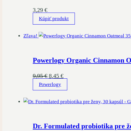
3,29
€
Kúpiť produkt
Zľava!
Powerlogy Organic Cinnamon O
Pôvodná
Aktuálna
9,95
€
8,45
€
Powerlogy
cena
cena
bola:
je:
9,95 €.
8,45 €.
Dr. Formulated probiotika pre ž