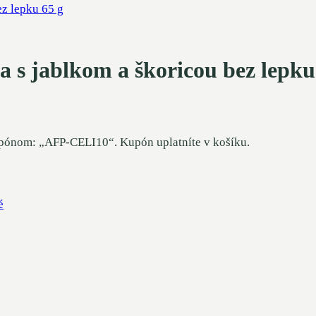
a s jablkom a škoricou bez lepku
upónom: „AFP-CELI10“. Kupón uplatníte v košíku.
é