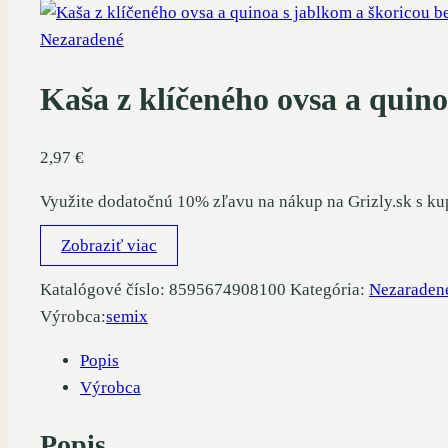
Nezaradené
Kaša z klíčeného ovsa a quino
2,97
€
Využite dodatočnú 10% zľavu na nákup na Grizly.sk s k
Zobraziť viac
Katalógové číslo:
8595674908100
Kategória:
Nezaraden
Výrobca:
semix
Popis
Výrobca
Popis