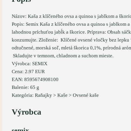
Názov: Kaša z klíčeného ovsa a quinoa s jablkom a škori
Popis: Semix Kaša z klíčeného ovsa a quinoa s jablkom a
lahodnou príchuťou jabĺk a škorice. Príprava: Obsah sáčku
konzumujte. Zloženie: Klíčené ovsené vločky bez lepku 
odtučnené, morská soľ, mletá škorica 0,1%, prírodná aró
Skladujte v temnom, chladnom a suchom mieste.
Výrobca: SEMIX
Cena: 2.97 EUR
EAN: 8595674908100
Balenie: 65 g
Kategória: Raňajky > Kaše > Ovsené kaše
Výrobca
semix