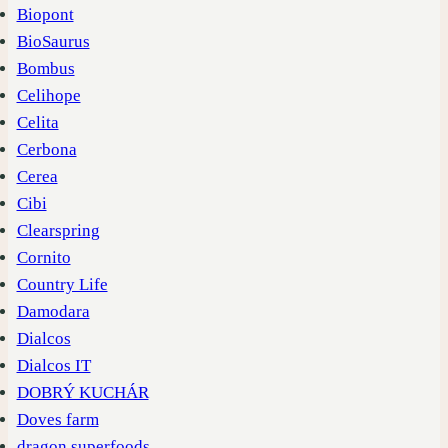
Biopont
BioSaurus
Bombus
Celihope
Celita
Cerbona
Cerea
Cibi
Clearspring
Cornito
Country Life
Damodara
Dialcos
Dialcos IT
DOBRÝ KUCHÁR
Doves farm
dragon superfoods