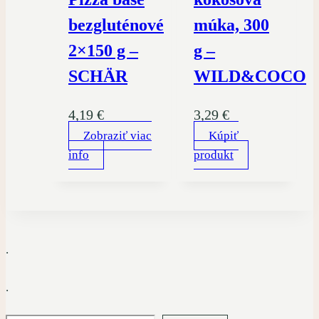
bezgluténové
múka, 300
2×150 g –
g –
SCHÄR
WILD&COCO
4,19
€
3,29
€
Zobraziť viac
Kúpiť
info
produkt
.
.