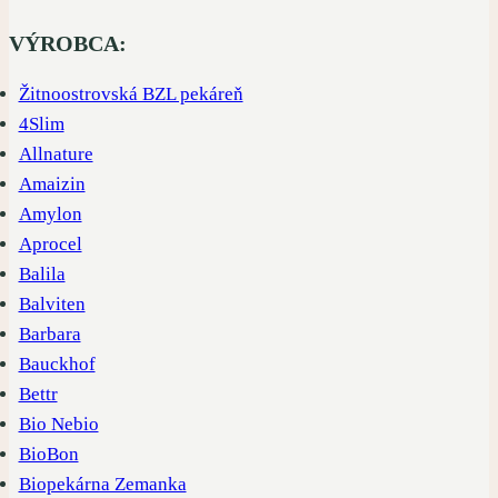
produkty
VÝROBCA:
Žitnoostrovská BZL pekáreň
4Slim
Allnature
Amaizin
Amylon
Aprocel
Balila
Balviten
Barbara
Bauckhof
Bettr
Bio Nebio
BioBon
Biopekárna Zemanka