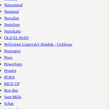
Naturmind
Nominal
Novalim
Nutrifree
Nutrikaša
OLD EL PASO
Pečivárne Liptovský Hrádok - Celihope
Poensgen
Poex
Powerlogy
Promix
PURA
RICE UP
Roo Bar
Sam Mills
Schär