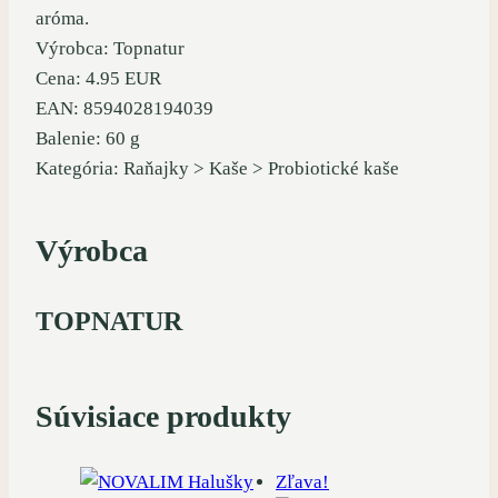
aróma.
Výrobca: Topnatur
Cena: 4.95 EUR
EAN: 8594028194039
Balenie: 60 g
Kategória: Raňajky > Kaše > Probiotické kaše
Výrobca
TOPNATUR
Súvisiace produkty
Zľava!