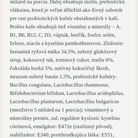
miliárd na porciu. Ďalej obsahujú inulín, prebiotickú
vlákninu, ktorá je veľmi dôležitá ako živný substrát
pre rast probiotických kultúr obsiahnutých v kaši.
Probio kaše obsahujú tiež vitamíny a minerály – A,
B1, B6, B12, C, D3, vápnik, horčík, fosfor, selén,
železo, niacín a kyselinu panthothenovou. Zloženie:
Instantná ryžová múka 34,5%, sušený glukózový
sirup, kokosový tuk, trstinový cukor, inulín 6%,
čokoláda horká 5%, natívny kukuričný škrob,
mrazom sušený banán 1,5%, probiotické kultúry:
Bacillus coagulans, Lactobacillus rhamnosus,
Bifidobacterium bifidum, Lactobacillus acidophilus,
Lactobacillus plantarum, Lactobacillus bulgaricus
(množstvo 5 miliárd na 1 porciu); vitamínový a
minerálny premix, sul, regulátor kyslosti: kyselina
citrónová, emulgátor: E472e (rastlinný pôvod),
stabilizátor: E340, protihrudkujúca látka: E551,