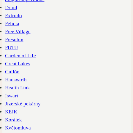
Druid
Extrudo
Felicia
Free Village
Fresubin
FUTU
Garden of Life
Great Lakes
Gullón
Hauswirth
Health Link
Iswari
Jizerské pekárny
KEJK
Korálek
Květomluva