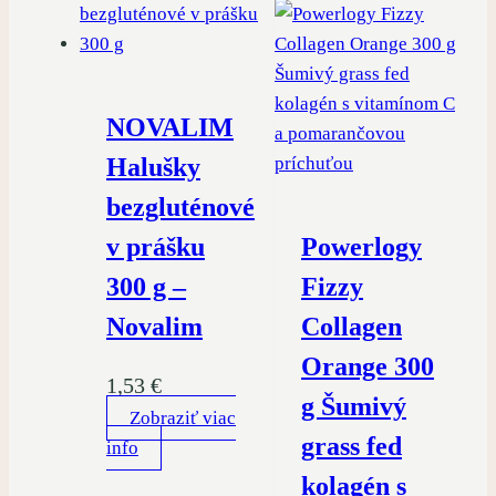
NOVALIM
Halušky
bezgluténové
v prášku
Powerlogy
300 g –
Fizzy
Novalim
Collagen
Orange 300
1,53
€
g Šumivý
Zobraziť viac
grass fed
info
kolagén s