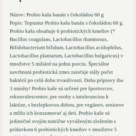
Názov: Probio kaša banán s čokoládou 60 g
Popis: Topnatur Probio kaša banán s čokoládou 60 g.
Probio kaša obsahuje 6 probiotických kmeňov (*
Bacillus coagulans, Lactobacillus rhamnosus,
Bifidobacterium bifidum, Lactobacillus acidophilus,
Lactobacillus plantarum, Lactobacillus bulgaricus) v
množstve 5 miliárd na jednu porciu. Špeciálne
navrhnutá probiotická zmes zaisťuje stály počet
baktérií po celú dobu trvanlivosti. Doba prípravy iba
3 minúty! Probio kaše sú určené pre športovcov,
rekonvalescentov, pre osoby s intoleranciou k
laktóze, s bezlepkovou diétou, pre vegánov, seniorov
a môžu ich konzumovať aj deti. Probio kaše sú
jedinečné svojím nutrične vyváženým zložením s
prídavkom 6 probiotických kmeňov v množstve 5