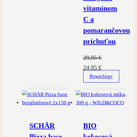
vitamínom
C a
pomarančovou
príchuťou
29,95
€
Pôvodná
Aktuálna
24,95
€
cena
Powerlogy
cena
bola:
je:
29,95 €.
24,95 €.
SCHÄR
BIO
Pizza base
kokosová