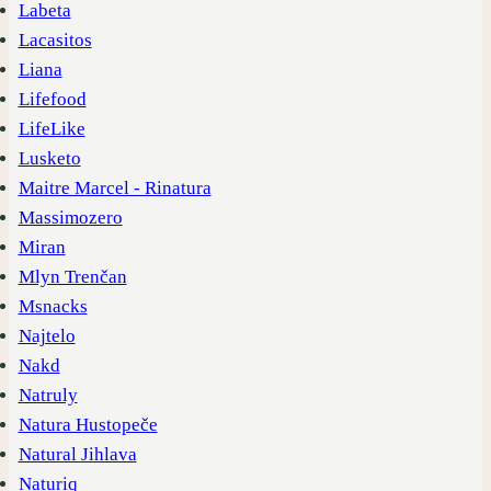
Labeta
Lacasitos
Liana
Lifefood
LifeLike
Lusketo
Maitre Marcel - Rinatura
Massimozero
Miran
Mlyn Trenčan
Msnacks
Najtelo
Nakd
Natruly
Natura Hustopeče
Natural Jihlava
Naturiq