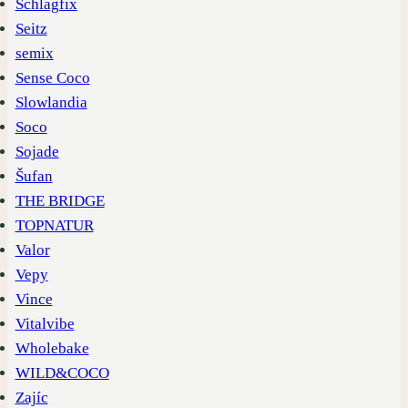
Schlagfix
Seitz
semix
Sense Coco
Slowlandia
Soco
Sojade
Šufan
THE BRIDGE
TOPNATUR
Valor
Vepy
Vince
Vitalvibe
Wholebake
WILD&COCO
Zajíc