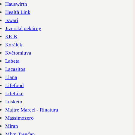
Hauswirth
Health Link
Iswari
Jizerské pekárny
KEJK
Korálek
Květomluva
Labeta
Lacasitos
Liana
Lifefood
LifeLike
Lusketo
Maitre Marcel - Rinatura
Massimozero
Miran
Mlyn Trenčan