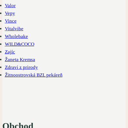
Valor
Vepy
Vince
Vitalvibe
Wholebake
WILD&COCO
Zajíc
Žaneta Kremsa
Zdravi z prirody
Žitnoostrovská BZL pekáreň
Obchod