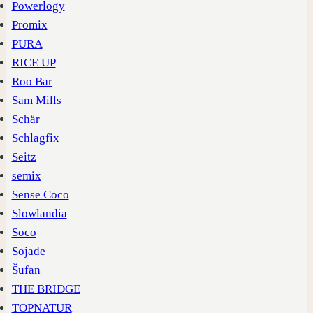
Powerlogy
Promix
PURA
RICE UP
Roo Bar
Sam Mills
Schär
Schlagfix
Seitz
semix
Sense Coco
Slowlandia
Soco
Sojade
Šufan
THE BRIDGE
TOPNATUR