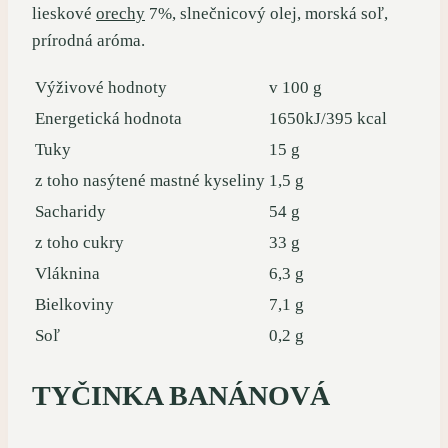
lieskové
orechy
7%, slnečnicový olej, morská soľ,
prírodná aróma.
Výživové hodnoty
v 100 g
Energetická hodnota
1650kJ/395 kcal
Tuky
15 g
z toho nasýtené mastné kyseliny
1,5 g
Sacharidy
54 g
z toho cukry
33 g
Vláknina
6,3 g
Bielkoviny
7,1 g
Soľ
0,2 g
TYČINKA BANÁNOVÁ