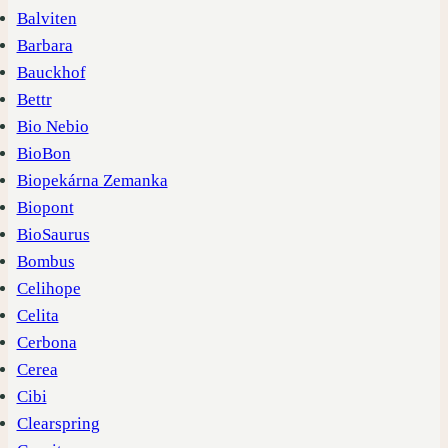
Balviten
Barbara
Bauckhof
Bettr
Bio Nebio
BioBon
Biopekárna Zemanka
Biopont
BioSaurus
Bombus
Celihope
Celita
Cerbona
Cerea
Cibi
Clearspring