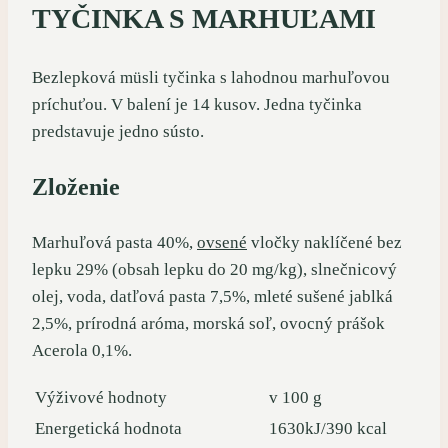
TYČINKA S MARHUĽAMI
Bezlepková müsli tyčinka s lahodnou marhuľovou
príchuťou. V balení je 14 kusov. Jedna tyčinka
predstavuje jedno sústo.
Zloženie
Marhuľová pasta 40%,
ovsené
vločky naklíčené bez
lepku 29% (obsah lepku do 20 mg/kg), slnečnicový
olej, voda, datľová pasta 7,5%, mleté sušené jablká
2,5%, prírodná aróma, morská soľ, ovocný prášok
Acerola 0,1%.
Výživové hodnoty
v 100 g
Energetická hodnota
1630kJ/390 kcal