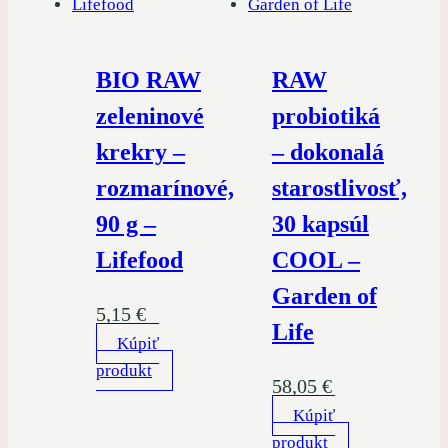
BIO RAW
RAW
zeleninové
probiotiká
krekry –
– dokonalá
rozmarínové,
starostlivosť,
90 g –
30 kapsúl
Lifefood
COOL –
Garden of
5,15
€
Life
Kúpiť
produkt
58,05
€
Kúpiť
produkt