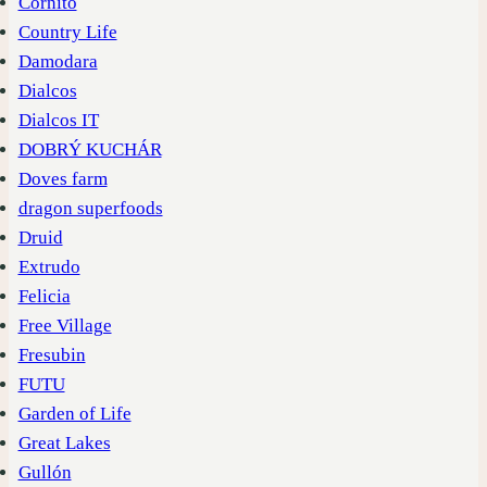
Cornito
Country Life
Damodara
Dialcos
Dialcos IT
DOBRÝ KUCHÁR
Doves farm
dragon superfoods
Druid
Extrudo
Felicia
Free Village
Fresubin
FUTU
Garden of Life
Great Lakes
Gullón