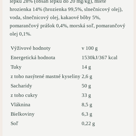
lepku 28% (obsah lepku do 20 mg/kg), mleté
hrozienka 14% (hrozienka 99,5%, slnečnicový olej),
voda, slnečnicový olej, kakaové bôby 5%,
pomarančový prášok 0,4%, morská soľ, pomarančový
olej 0,1%.
Výživové hodnoty
v 100 g
Energetická hodnota
1530kJ/367 kcal
Tuky
14 g
z toho nasýtené mastné kyseliny
2,6 g
Sacharidy
50 g
z toho cukry
33 g
Vláknina
8,5 g
Bielkoviny
6,3 g
Soľ
0,22 g