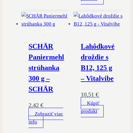
SCHÄR
Lahôdkové
Paniermehl
droždie s
strúhanka
B12, 125 g
300 g –
– Vitalvibe
SCHÄR
10,51
€
Kúpiť
2,42
€
produkt
Zobraziť viac
info