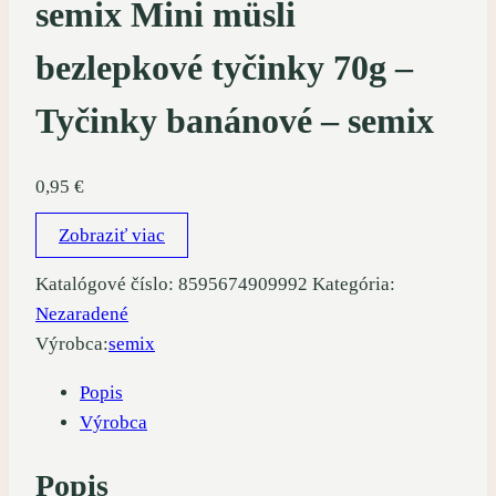
semix Mini müsli
bezlepkové tyčinky 70g –
Tyčinky banánové – semix
0,95
€
Zobraziť viac
Katalógové číslo:
8595674909992
Kategória:
Nezaradené
Výrobca:
semix
Popis
Výrobca
Popis