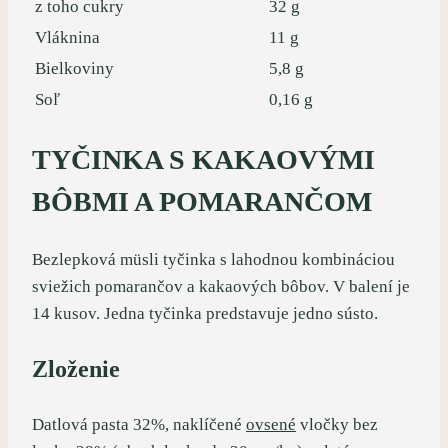
z toho cukry
32 g
Vláknina
11 g
Bielkoviny
5,8 g
Soľ
0,16 g
TYČINKA S KAKAOVÝMI
BÔBMI A POMARANČOM
Bezlepková müsli tyčinka s lahodnou kombináciou
sviežich pomarančov a kakaových bôbov. V balení je
14 kusov. Jedna tyčinka predstavuje jedno sústo.
Zloženie
Datlová pasta 32%, naklíčené
ovsené
vločky bez