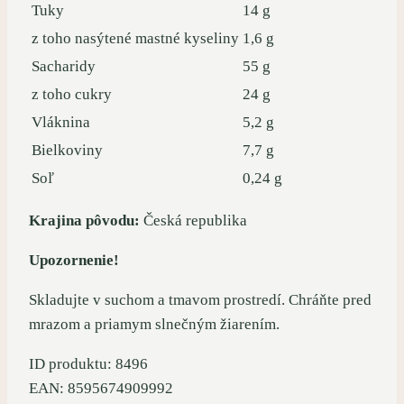
Tuky
14 g
z toho nasýtené mastné kyseliny
1,6 g
Sacharidy
55 g
z toho cukry
24 g
Vláknina
5,2 g
Bielkoviny
7,7 g
Soľ
0,24 g
Krajina pôvodu:
Česká republika
Upozornenie!
Skladujte v suchom a tmavom prostredí. Chráňte pred
mrazom a priamym slnečným žiarením.
ID produktu: 8496
EAN: 8595674909992