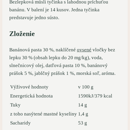
Bezlepková müsli tyčinka s lahodnou príchuťou
banánu. V balení je 14 kusov. Jedna tyčinka
predstavuje jedno sústo.
Zloženie
Banánová pasta 30 %, naklíčené
ovsené
vločky bez
lepku 30 % (obsah lepku do 20 mg/kg), voda,
slnečnicový olej, datľová pasta 10 %, banánový
prášok 5 %, jablčný prášok 1 %, morská soľ, aróma.
Výživové hodnoty
v 100 g
Energetická hodnota
1590kJ/379 kcal
Tuky
14 g
z toho nasýtené mastné kyseliny
1,4 g
Sacharidy
53 g