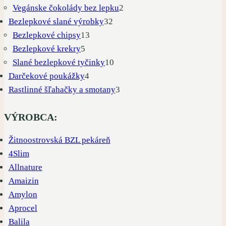
produkty
2
Vegánske čokolády bez lepku
2
32
produkty
Bezlepkové slané výrobky
32
13
produktov
Bezlepkové chipsy
13
5
produktov
Bezlepkové krekry
5
produktov
10
Slané bezlepkové tyčinky
10
4
produktov
Darčekové poukážky
4
produkty
3
Rastlinné šľahačky a smotany
3
produkty
VÝROBCA:
Žitnoostrovská BZL pekáreň
4Slim
Allnature
Amaizin
Amylon
Aprocel
Balila