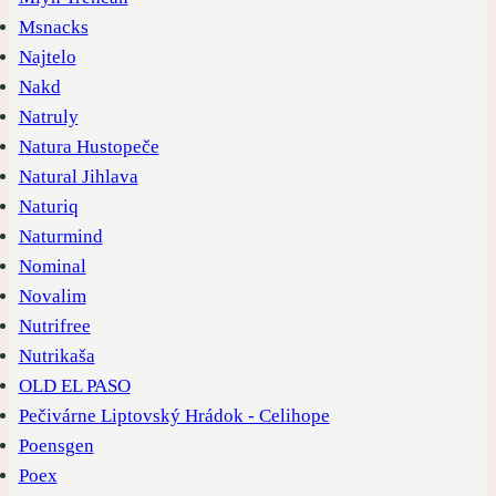
Msnacks
Najtelo
Nakd
Natruly
Natura Hustopeče
Natural Jihlava
Naturiq
Naturmind
Nominal
Novalim
Nutrifree
Nutrikaša
OLD EL PASO
Pečivárne Liptovský Hrádok - Celihope
Poensgen
Poex