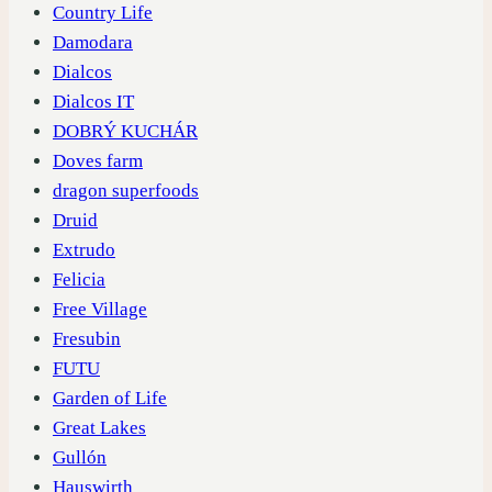
Country Life
Damodara
Dialcos
Dialcos IT
DOBRÝ KUCHÁR
Doves farm
dragon superfoods
Druid
Extrudo
Felicia
Free Village
Fresubin
FUTU
Garden of Life
Great Lakes
Gullón
Hauswirth