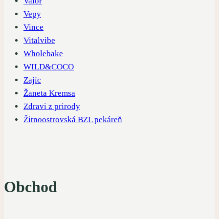
Valor
Vepy
Vince
Vitalvibe
Wholebake
WILD&COCO
Zajíc
Žaneta Kremsa
Zdravi z prirody
Žitnoostrovská BZL pekáreň
Obchod