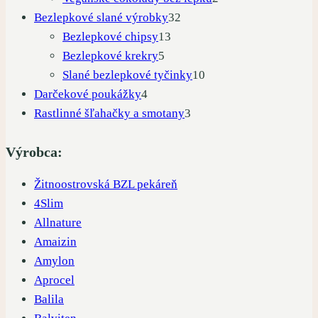
32
produkty
Bezlepkové slané výrobky
32
13
produktov
Bezlepkové chipsy
13
5
produktov
Bezlepkové krekry
5
produktov
10
Slané bezlepkové tyčinky
10
4
produktov
Darčekové poukážky
4
produkty
3
Rastlinné šľahačky a smotany
3
produkty
Výrobca:
Žitnoostrovská BZL pekáreň
4Slim
Allnature
Amaizin
Amylon
Aprocel
Balila