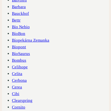
Balviten
Barbara
Bauckhof
Bettr
Bio Nebio
BioBon
Biopekárna Zemanka
Biopont
BioSaurus
Bombus
Celihope
Celita
Cerbona
Cerea
Cibi
Clearspring
Cornito