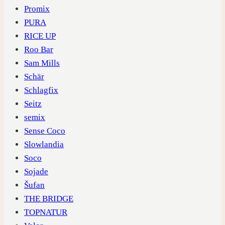
Promix
PURA
RICE UP
Roo Bar
Sam Mills
Schär
Schlagfix
Seitz
semix
Sense Coco
Slowlandia
Soco
Sojade
Šufan
THE BRIDGE
TOPNATUR