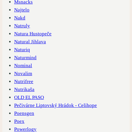
Msnacks
Najtelo
Nakd
Natruly
Natura Hustopeče
Natural Jihlava
Naturiq
Naturmind
Nominal
Novalim
Nutrifree
Nutrikaša
OLD EL PASO
Pečivárne Liptovský Hrádok - Celihope
Poensgen
Poex
Powerlogy