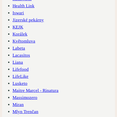
Health Link
Iswari
Jizerské pekárny
KEJK
Korálek
Květomluva
Labeta
Lacasitos
Liana
Lifefood
LifeLike
Lusketo
Maitre Marcel - Rinatura
Massimozero
Miran
Mlyn Trenčan