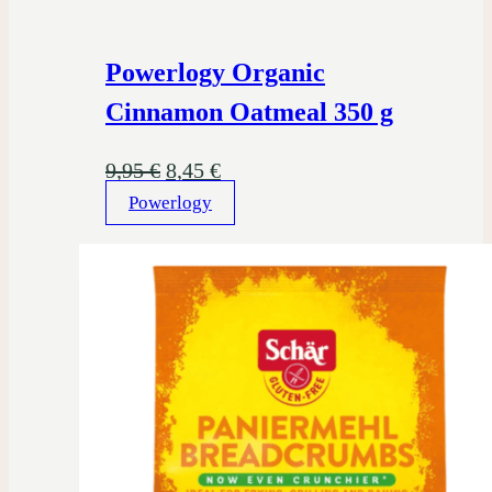
Powerlogy Organic
Cinnamon Oatmeal 350 g
Pôvodná
Aktuálna
9,95
€
8,45
€
Powerlogy
cena
cena
bola:
je:
9,95 €.
8,45 €.