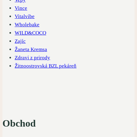
Vince
Vitalvibe
Wholebake
WILD&COCO
Zajíc
Žaneta Kremsa
Zdravi z prirody
Žitnoostrovská BZL pekáreň
Obchod