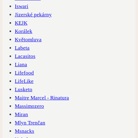
Iswari
Jizerské pekárny
KEJK
Korálek
Květomluva
Labeta
Lacasitos
Liana
Lifefood
LifeLike
Lusketo
Maitre Marcel - Rinatura
Massimozero
Miran
Mlyn Trenčan
Msnacks