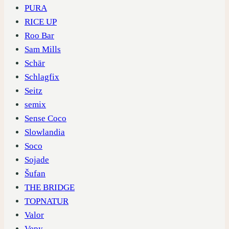
PURA
RICE UP
Roo Bar
Sam Mills
Schär
Schlagfix
Seitz
semix
Sense Coco
Slowlandia
Soco
Sojade
Šufan
THE BRIDGE
TOPNATUR
Valor
Vepy