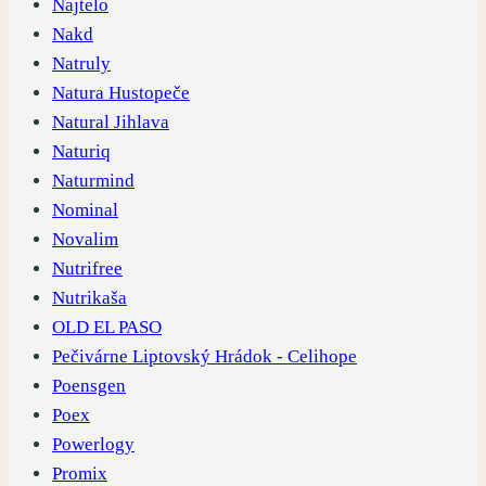
Najtelo
Nakd
Natruly
Natura Hustopeče
Natural Jihlava
Naturiq
Naturmind
Nominal
Novalim
Nutrifree
Nutrikaša
OLD EL PASO
Pečivárne Liptovský Hrádok - Celihope
Poensgen
Poex
Powerlogy
Promix