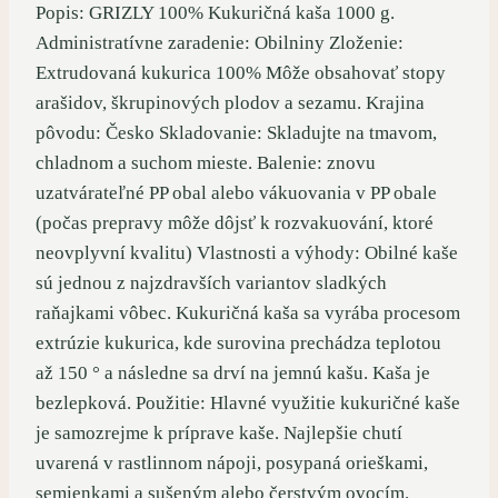
Popis: GRIZLY 100% Kukuričná kaša 1000 g.
Administratívne zaradenie: Obilniny Zloženie:
Extrudovaná kukurica 100% Môže obsahovať stopy
arašidov, škrupinových plodov a sezamu. Krajina
pôvodu: Česko Skladovanie: Skladujte na tmavom,
chladnom a suchom mieste. Balenie: znovu
uzatvárateľné PP obal alebo vákuovania v PP obale
(počas prepravy môže dôjsť k rozvakuování, ktoré
neovplyvní kvalitu) Vlastnosti a výhody: Obilné kaše
sú jednou z najzdravších variantov sladkých
raňajkami vôbec. Kukuričná kaša sa vyrába procesom
extrúzie kukurica, kde surovina prechádza teplotou
až 150 ° a následne sa drví na jemnú kašu. Kaša je
bezlepková. Použitie: Hlavné využitie kukuričné kaše
je samozrejme k príprave kaše. Najlepšie chutí
uvarená v rastlinnom nápoji, posypaná orieškami,
semienkami a sušeným alebo čerstvým ovocím.