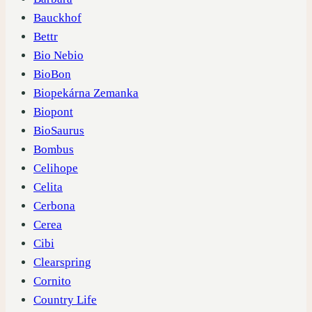
Bauckhof
Bettr
Bio Nebio
BioBon
Biopekárna Zemanka
Biopont
BioSaurus
Bombus
Celihope
Celita
Cerbona
Cerea
Cibi
Clearspring
Cornito
Country Life