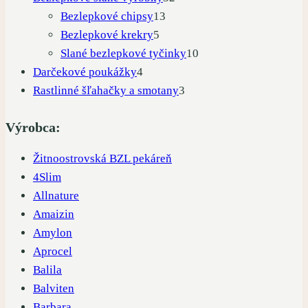
13
produktov
Bezlepkové chipsy
13
5
produktov
Bezlepkové krekry
5
produktov
10
Slané bezlepkové tyčinky
10
4
produktov
Darčekové poukážky
4
produkty
3
Rastlinné šľahačky a smotany
3
produkty
Výrobca:
Žitnoostrovská BZL pekáreň
4Slim
Allnature
Amaizin
Amylon
Aprocel
Balila
Balviten
Barbara