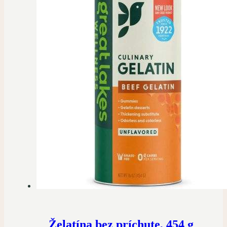
Želatína bez príchute, 454 g