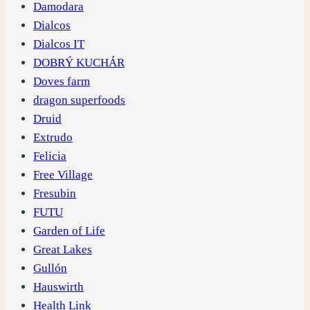
Damodara
Dialcos
Dialcos IT
DOBRÝ KUCHÁR
Doves farm
dragon superfoods
Druid
Extrudo
Felicia
Free Village
Fresubin
FUTU
Garden of Life
Great Lakes
Gullón
Hauswirth
Health Link