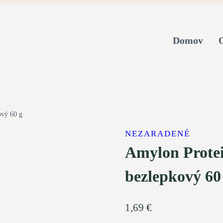
Domov
ový 60 g
NEZARADENÉ
Amylon Prote
bezlepkový 60
1,69
€