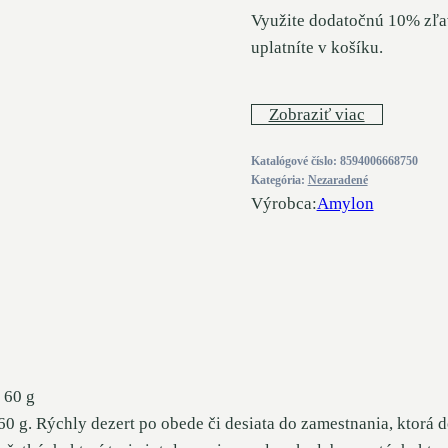
Využite dodatočnú 10% zľa
uplatníte v košíku.
Zobraziť viac
Katalógové číslo:
8594006668750
Kategória:
Nezaradené
Výrobca:
Amylon
 60 g
 g. Rýchly dezert po obede či desiata do zamestnania, ktorá 