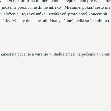
etkých, ktorí trpia intoleranciou na lepok alebo pre tých, ktor
(môžeme použiť i rastlinné mlieko). Miešame, pokiaľ cesto nie
ť. Zloženie: Ryžová múka, srvátkový proteinový koncentrát 3
tky (vinany draselné, uhličitany sódne), jedlá soľ, sladidlo (
 Zmesi na pečenie a varenie > Sladké zmesi na pečenie a vareni