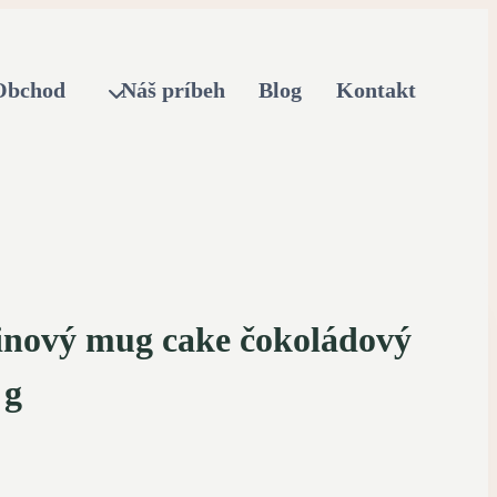
Obchod
Náš príbeh
Blog
Kontakt
inový mug cake čokoládový
 g