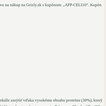
vu na nákup na Grizly.sk s kupónom: „AFP-CELI10“. Kupón
dokáže zasýtiť vďaka vysokému obsahu proteínu (30%), ktorý