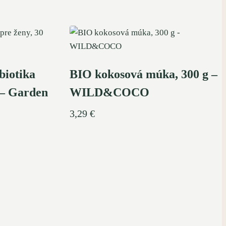
biotika
BIO kokosová múka, 300 g –
 – Garden
WILD&COCO
3,29
€