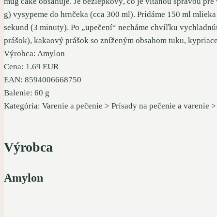
mug cake obsahuje. Je bezlepkový, čo je vítanou spravou pre vš
g) vysypeme do hrnčeka (cca 300 ml). Pridáme 150 ml mlieka 
sekund (3 minuty). Po „upečení“ necháme chvíľku vychladnú
prášok), kakaový prášok so zníženým obsahom tuku, kypriace lá
Výrobca: Amylon
Cena: 1.69 EUR
EAN: 8594006668750
Balenie: 60 g
Kategória: Varenie a pečenie > Prísady na pečenie a varenie >
Výrobca
Amylon