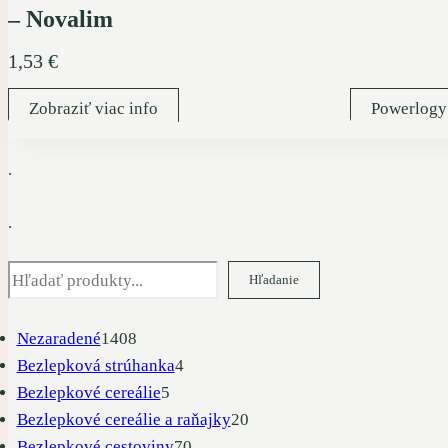
– Novalim
1,53
€
Zobraziť viac info
Powerlogy
.
.
Hľadať
Hľadanie
1408
Nezaradené
1408
produktov
4
Bezlepková strúhanka
4
5
produkty
Bezlepkové cereálie
5
produktov
20
Bezlepkové cereálie a raňajky
20
70
produktov
Bezlepkové cestoviny
70