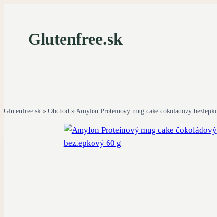
Skip
to
Glutenfree.sk
content
Glutenfree.sk
»
Obchod
»
Amylon Proteinový mug cake čokoládový bezlepk