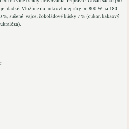
í idú na vlne trendy stravovania. Príprava : Obsah sáčku (60
 je hladké. Vložíme do mikrovlnnej rúry pr. 800 W na 180
0 %, sušené vajce, čokoládové kúsky 7 % (cukor, kakaový
sukralóza).
e