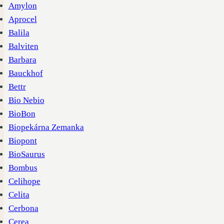
Amylon
Aprocel
Balila
Balviten
Barbara
Bauckhof
Bettr
Bio Nebio
BioBon
Biopekárna Zemanka
Biopont
BioSaurus
Bombus
Celihope
Celita
Cerbona
Cerea