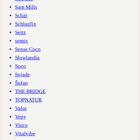
Sam Mills
Schär
Schlagfix
Seitz
semix
Sense Coco
Slowlandia
Soco
Sojade
Šufan
THE BRIDGE
TOPNATUR
Valor
Vepy
Vince
Vitalvibe