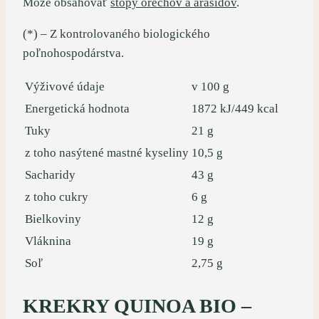
Môže obsahovať
stopy orechov a arašidov
.
(*) – Z kontrolovaného biologického
poľnohospodárstva.
Výživové údaje
v 100 g
Energetická hodnota
1872 kJ/449 kcal
Tuky
21 g
z toho nasýtené mastné kyseliny
10,5 g
Sacharidy
43 g
z toho cukry
6 g
Bielkoviny
12 g
Vláknina
19 g
Soľ
2,75 g
KREKRY QUINOA BIO –