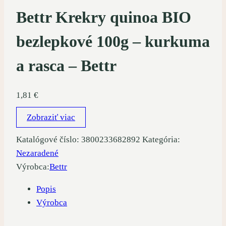
Bettr Krekry quinoa BIO
bezlepkové 100g – kurkuma
a rasca – Bettr
1,81
€
Zobraziť viac
Katalógové číslo:
3800233682892
Kategória:
Nezaradené
Výrobca:
Bettr
Popis
Výrobca