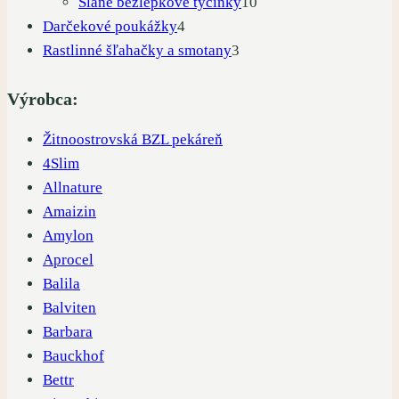
produktov
10
Slané bezlepkové tyčinky
10
4
produktov
Darčekové poukážky
4
produkty
3
Rastlinné šľahačky a smotany
3
produkty
Výrobca:
Žitnoostrovská BZL pekáreň
4Slim
Allnature
Amaizin
Amylon
Aprocel
Balila
Balviten
Barbara
Bauckhof
Bettr