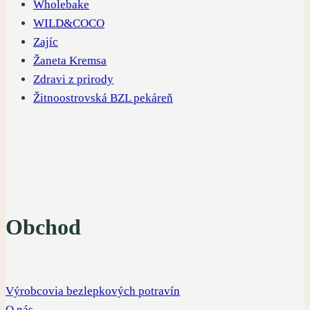
Wholebake
WILD&COCO
Zajíc
Žaneta Kremsa
Zdravi z prirody
Žitnoostrovská BZL pekáreň
Obchod
Výrobcovia bezlepkových potravín
O nás