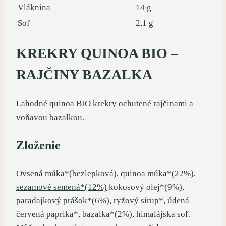
Vláknina
14 g
Soľ
2,1 g
KREKRY QUINOA BIO –
RAJČINY BAZALKA
Lahodné quinoa BIO krekry ochutené rajčinami a
voňavou bazalkou.
Zloženie
Ovsená múka*(bezlepková), quinoa múka*(22%),
sezamové semená*(12%)
kokosový olej*(9%),
paradajkový prášok*(6%), ryžový sirup*, údená
červená paprika*, bazalka*(2%), himalájska soľ.