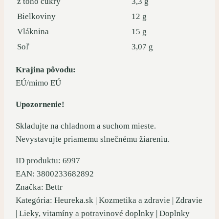
z toho cukry
3,3 g
Bielkoviny
12 g
Vláknina
15 g
Soľ
3,07 g
Krajina pôvodu:
EÚ/mimo EÚ
Upozornenie!
Skladujte na chladnom a suchom mieste.
Nevystavujte priamemu slnečnému žiareniu.
ID produktu: 6997
EAN: 3800233682892
Značka: Bettr
Kategória: Heureka.sk | Kozmetika a zdravie | Zdravie
| Lieky, vitamíny a potravinové doplnky | Doplnky