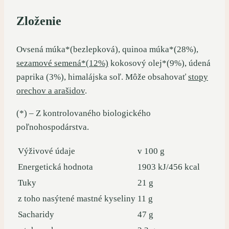
Zloženie
Ovsená múka*(bezlepková), quinoa múka*(28%),
sezamové semená*(12%)
kokosový olej*(9%), údená
paprika (3%), himalájska soľ. Môže obsahovať
stopy
orechov a arašidov
.
(*) – Z kontrolovaného biologického
poľnohospodárstva.
Výživové údaje
v 100 g
Energetická hodnota
1903 kJ/456 kcal
Tuky
21 g
z toho nasýtené mastné kyseliny
11 g
Sacharidy
47 g