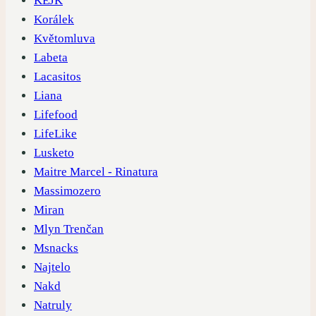
KEJK
Korálek
Květomluva
Labeta
Lacasitos
Liana
Lifefood
LifeLike
Lusketo
Maitre Marcel - Rinatura
Massimozero
Miran
Mlyn Trenčan
Msnacks
Najtelo
Nakd
Natruly