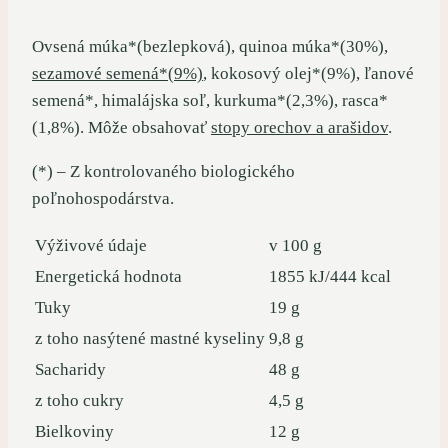
Ovsená múka*(bezlepková), quinoa múka*(30%),
sezamové semená*(9%)
, kokosový olej*(9%), ľanové
semená*, himalájska soľ, kurkuma*(2,3%), rasca*
(1,8%). Môže obsahovať
stopy orechov a arašidov
.
(*) – Z kontrolovaného biologického
poľnohospodárstva.
Výživové údaje
v 100 g
Energetická hodnota
1855 kJ/444 kcal
Tuky
19 g
z toho nasýtené mastné kyseliny
9,8 g
Sacharidy
48 g
z toho cukry
4,5 g
Bielkoviny
12 g