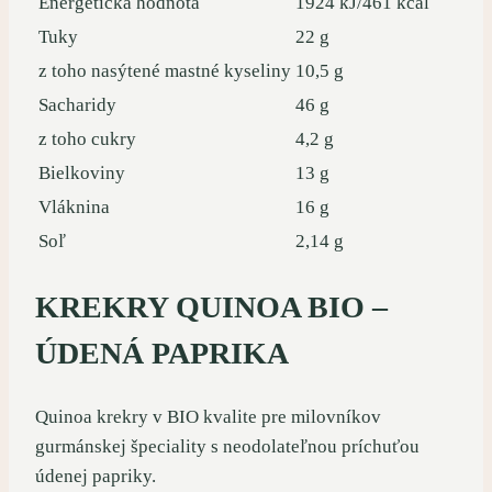
Energetická hodnota
1924 kJ/461 kcal
Tuky
22 g
z toho nasýtené mastné kyseliny
10,5 g
Sacharidy
46 g
z toho cukry
4,2 g
Bielkoviny
13 g
Vláknina
16 g
Soľ
2,14 g
KREKRY QUINOA BIO –
ÚDENÁ PAPRIKA
Quinoa krekry v BIO kvalite pre milovníkov
gurmánskej špeciality s neodolateľnou príchuťou
údenej papriky.