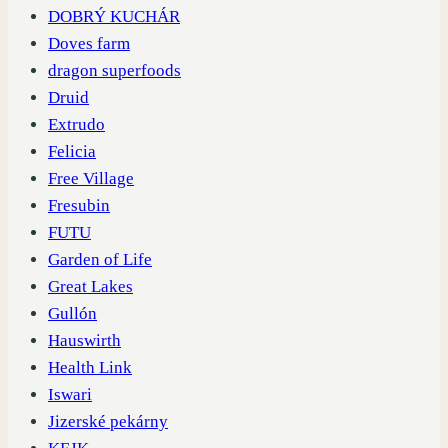
DOBRÝ KUCHÁR
Doves farm
dragon superfoods
Druid
Extrudo
Felicia
Free Village
Fresubin
FUTU
Garden of Life
Great Lakes
Gullón
Hauswirth
Health Link
Iswari
Jizerské pekárny