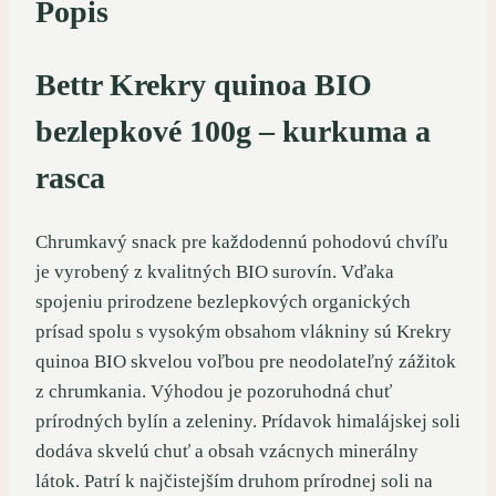
Popis
Bettr Krekry quinoa BIO
bezlepkové 100g – kurkuma a
rasca
Chrumkavý snack pre každodennú pohodovú chvíľu
je vyrobený z kvalitných BIO surovín. Vďaka
spojeniu prirodzene bezlepkových organických
prísad spolu s vysokým obsahom vlákniny sú Krekry
quinoa BIO skvelou voľbou pre neodolateľný zážitok
z chrumkania. Výhodou je pozoruhodná chuť
prírodných bylín a zeleniny. Prídavok himalájskej soli
dodáva skvelú chuť a obsah vzácnych minerálny
látok. Patrí k najčistejším druhom prírodnej soli na