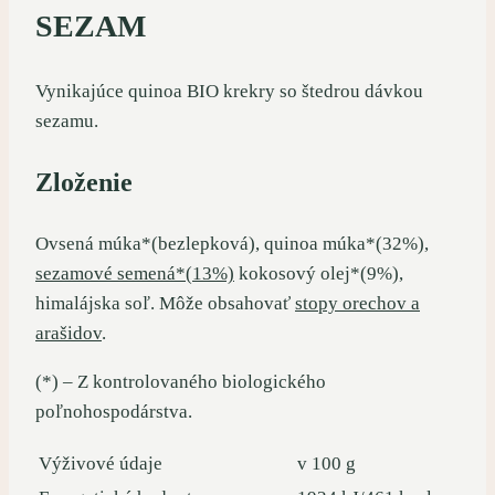
SEZAM
Vynikajúce quinoa BIO krekry so štedrou dávkou
sezamu.
Zloženie
Ovsená múka*(bezlepková), quinoa múka*(32%),
sezamové semená*(13%)
kokosový olej*(9%),
himalájska soľ. Môže obsahovať
stopy orechov a
arašidov
.
(*) – Z kontrolovaného biologického
poľnohospodárstva.
Výživové údaje
v 100 g