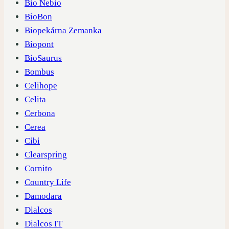
Bio Nebio
BioBon
Biopekárna Zemanka
Biopont
BioSaurus
Bombus
Celihope
Celita
Cerbona
Cerea
Cibi
Clearspring
Cornito
Country Life
Damodara
Dialcos
Dialcos IT