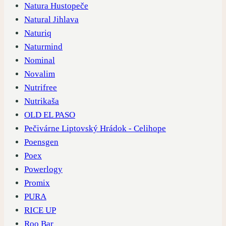
Natura Hustopeče
Natural Jihlava
Naturiq
Naturmind
Nominal
Novalim
Nutrifree
Nutrikaša
OLD EL PASO
Pečivárne Liptovský Hrádok - Celihope
Poensgen
Poex
Powerlogy
Promix
PURA
RICE UP
Roo Bar