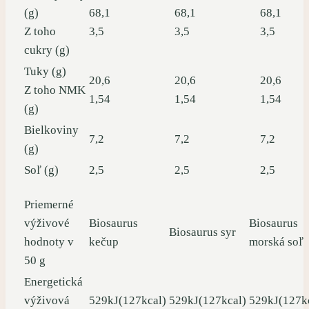
(g)
68,1
68,1
68,1
Z toho
3,5
3,5
3,5
cukry (g)
Tuky (g)
20,6
20,6
20,6
Z toho NMK
1,54
1,54
1,54
(g)
Bielkoviny
7,2
7,2
7,2
(g)
Soľ (g)
2,5
2,5
2,5
Priemerné
výživové
Biosaurus
Biosaurus
Biosaurus syr
hodnoty v
kečup
morská soľ
50 g
Energetická
výživová
529kJ(127kcal)
529kJ(127kcal)
529kJ(127k