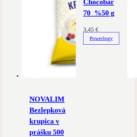
Chocobar
70 %50 g
3,45
€
Powerlogy
NOVALIM
Bezlepková
krupica v
prášku 500