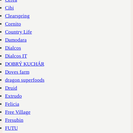
Cibi
Clearspring
Cornito
Country Life
Damodara
Dialcos
Dialcos IT
DOBRÝ KUCHÁR
Doves farm
dragon superfoods
Druid
Extrudo
Felicia
Free Village
Fresubin
FUTU