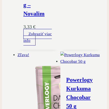
g –
Novalim
3,33
€
Zobraziť viac
info
Zľava!
Powerlogy
Kurkuma
Chocobar
50 g