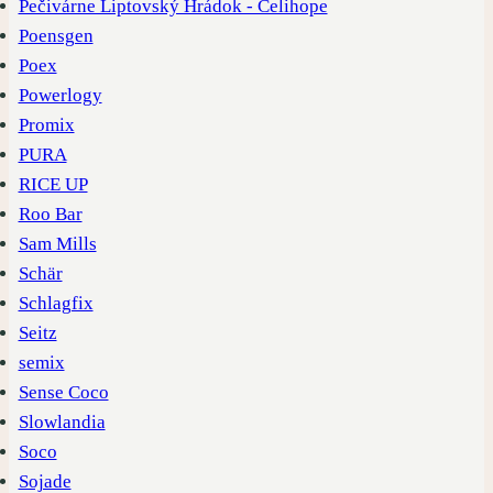
Pečivárne Liptovský Hrádok - Celihope
Poensgen
Poex
Powerlogy
Promix
PURA
RICE UP
Roo Bar
Sam Mills
Schär
Schlagfix
Seitz
semix
Sense Coco
Slowlandia
Soco
Sojade