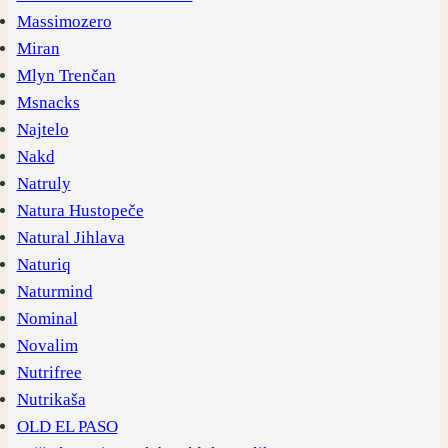
Massimozero
Miran
Mlyn Trenčan
Msnacks
Najtelo
Nakd
Natruly
Natura Hustopeče
Natural Jihlava
Naturiq
Naturmind
Nominal
Novalim
Nutrifree
Nutrikaša
OLD EL PASO