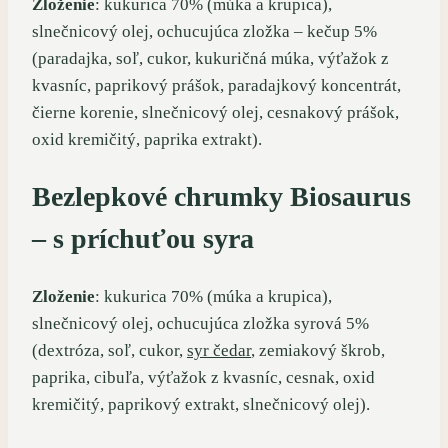
Zloženie
: kukurica 70% (múka a krupica),
slnečnicový olej, ochucujúca zložka – kečup 5%
(paradajka, soľ, cukor, kukuričná múka, výťažok z
kvasníc, paprikový prášok, paradajkový koncentrát,
čierne korenie, slnečnicový olej, cesnakový prášok,
oxid kremičitý, paprika extrakt).
Bezlepkové chrumky Biosaurus
–
s príchuťou syra
Zloženie
: kukurica 70% (múka a krupica),
slnečnicový olej, ochucujúca zložka syrová 5%
(dextróza, soľ, cukor,
syr čedar
, zemiakový škrob,
paprika, cibuľa, výťažok z kvasníc, cesnak, oxid
kremičitý, paprikový extrakt, slnečnicový olej).