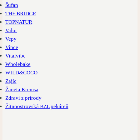
Šufan
THE BRIDGE
TOPNATUR
Valor
Vepy
Vince
Vitalvibe
Wholebake
WILD&COCO
Zajíc
Žaneta Kremsa
Zdravi z prirody
Žitnoostrovská BZL pekáreň