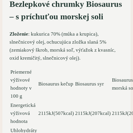
Bezlepkové chrumky Biosaurus
–
s príchuťou morskej soli
Zloženie
: kukurica 70% (múka a krupica),
slnečnicový olej, ochucujúca zložka slaná 5%
(zemiakový škrob, morská soľ, výťažok z kvasníc,
oxid kremičitý, slnečnicový olej).
Priemerné
výživové
Biosaurus
Biosaurus kečup
Biosaurus syr
hodnoty v
morská s
100 g
Energetická
výživová
2115kJ(507kcal)
2115kJ(207kcal)
2115kJ(2
hodnota
Uhlohydráty