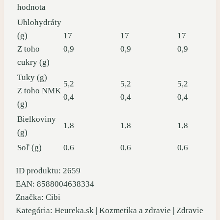
hodnota
Uhlohydráty
(g)
17
17
17
Z toho
0,9
0,9
0,9
cukry (g)
Tuky (g)
5,2
5,2
5,2
Z toho NMK
0,4
0,4
0,4
(g)
Bielkoviny
1,8
1,8
1,8
(g)
Soľ (g)
0,6
0,6
0,6
ID produktu: 2659
EAN: 8588004638334
Značka: Cibi
Kategória: Heureka.sk | Kozmetika a zdravie | Zdravie