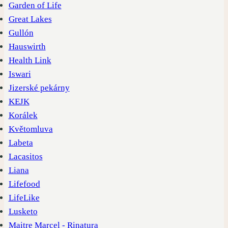
Garden of Life
Great Lakes
Gullón
Hauswirth
Health Link
Iswari
Jizerské pekárny
KEJK
Korálek
Květomluva
Labeta
Lacasitos
Liana
Lifefood
LifeLike
Lusketo
Maitre Marcel - Rinatura