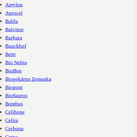
Amylon
Aprocel
Balila
Balviten
Barbara
Bauckhof
Bettr
Bio Nebio
BioBon
Biopekárna Zemanka
Biopont
BioSaurus
Bombus
Celihope
Celita
Cerbona
Cerea