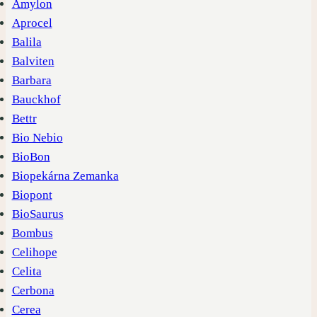
Amylon
Aprocel
Balila
Balviten
Barbara
Bauckhof
Bettr
Bio Nebio
BioBon
Biopekárna Zemanka
Biopont
BioSaurus
Bombus
Celihope
Celita
Cerbona
Cerea