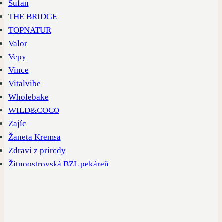
Šufan
THE BRIDGE
TOPNATUR
Valor
Vepy
Vince
Vitalvibe
Wholebake
WILD&COCO
Zajíc
Žaneta Kremsa
Zdravi z prirody
Žitnoostrovská BZL pekáreň