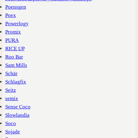
Poensgen
Poex
Powerlogy
Promix
PURA
RICE UP
Roo Bar
Sam Mills
Schär
Schlagfix
Seitz
semix
Sense Coco
Slowlandia
Soco
Sojade