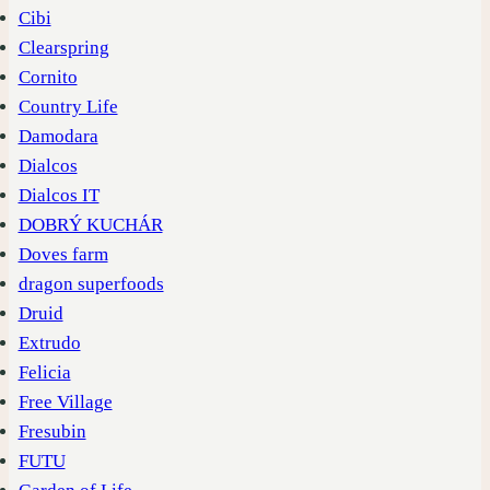
Cibi
Clearspring
Cornito
Country Life
Damodara
Dialcos
Dialcos IT
DOBRÝ KUCHÁR
Doves farm
dragon superfoods
Druid
Extrudo
Felicia
Free Village
Fresubin
FUTU