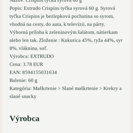
Názov: Crispins tyčka syrová 60 g
Popis: Extrudo Crispins tyčka syrová 60 g. Syrová
tyčka Crispins je bezlepková pochutina so syrom,
vhodná na cesty, do auta, k televízii, na párty.
Výborná príloha k zeleninovým šalátom, nátierkam
alebo len tak. Zloženie : Kukurica 45%, ryža 44%, syr
8%, vláknina, soľ.
Výrobca: EXTRUDO
Cena: 3.78 EUR
EAN: 8594155031634
Balenie: 60 g
Kategória: Maškrtenie > Slané maškrtenie > Krekry a
slané snacky
Výrobca