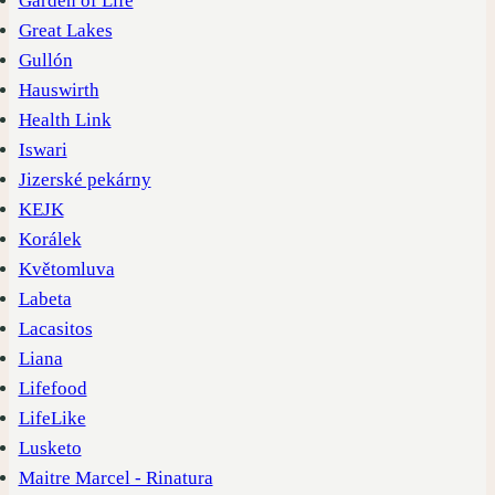
Garden of Life
Great Lakes
Gullón
Hauswirth
Health Link
Iswari
Jizerské pekárny
KEJK
Korálek
Květomluva
Labeta
Lacasitos
Liana
Lifefood
LifeLike
Lusketo
Maitre Marcel - Rinatura