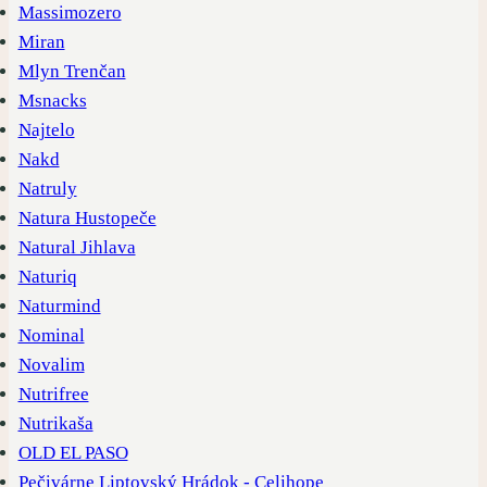
Massimozero
Miran
Mlyn Trenčan
Msnacks
Najtelo
Nakd
Natruly
Natura Hustopeče
Natural Jihlava
Naturiq
Naturmind
Nominal
Novalim
Nutrifree
Nutrikaša
OLD EL PASO
Pečivárne Liptovský Hrádok - Celihope