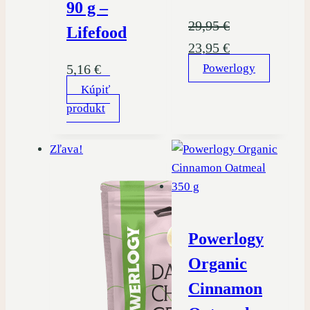
90 g –
29,95
€
Lifefood
Pôvodná
Aktuálna
23,95
€
5,16
€
cena
Powerlogy
cena
Kúpiť
bola:
je:
produkt
29,95 €.
23,95 €.
Zľava!
Powerlogy
Organic
Cinnamon