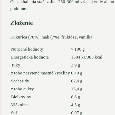
Obsah balenia stačí zaliať 250-300 ml vriacej vody alebo
podobne.
Zloženie
Kukurica (78%), mak (7%), fruktóza, vanilka.
Nutričné hodnoty
v 100 g
Energetická hodnota
1604 kJ/383 kcal
Tuky
3,9 g
z toho nasýtené mastné kyseliny
0,49 g
Sacharidy
82,4 g
z toho cukry
16,4 g
Bielkoviny
8,6 g
Vláknina
4,5 g
Soľ
0,07 g