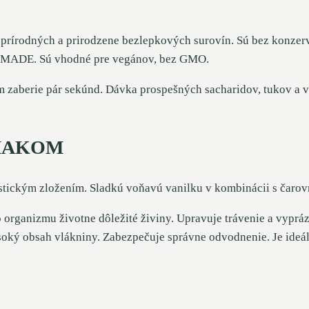
 prírodných a prirodzene bezlepkových surovín. Sú bez konzer
D MADE. Sú vhodné pre vegánov, bez GMO.
m zaberie pár sekúnd. Dávka prospešných sacharidov, tukov a v
 MAKOM
tickým zložením. Sladkú voňavú vanilku v kombinácii s čarovn
 organizmu životne dôležité živiny. Upravuje trávenie a vyprá
oký obsah vlákniny. Zabezpečuje správne odvodnenie. Je ideáln