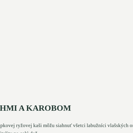
CHMI A KAROBOM
epkovej ryžovej kaši môžu siahnuť všetci labužníci vlašských o