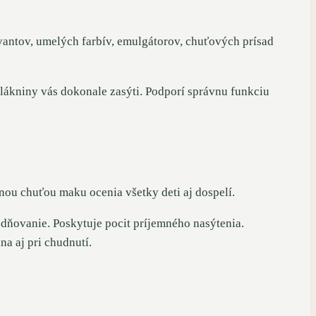
vantov, umelých farbív, emulgátorov, chuťových prísad
lákniny vás dokonale zasýti. Podporí správnu funkciu
ou chuťou maku ocenia všetky deti aj dospelí.
zdňovanie. Poskytuje pocit príjemného nasýtenia.
a aj pri chudnutí.