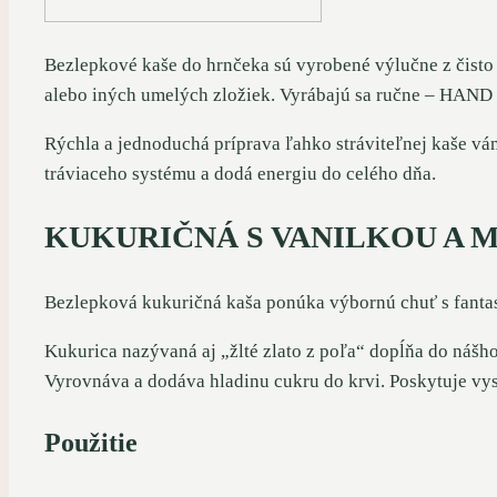
Bezlepkové kaše do hrnčeka sú vyrobené výlučne z čisto
alebo iných umelých zložiek. Vyrábajú sa ručne – HAN
Rýchla a jednoduchá príprava ľahko stráviteľnej kaše vá
tráviaceho systému a dodá energiu do celého dňa.
KUKURIČNÁ S VANILKOU A
Bezlepková kukuričná kaša ponúka výbornú chuť s fantas
Kukurica nazývaná aj „žlté zlato z poľa“ dopĺňa do nášho
Vyrovnáva a dodáva hladinu cukru do krvi. Poskytuje vys
Použitie