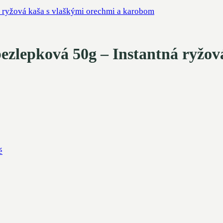
zlepková 50g – Instantná ryžová
é