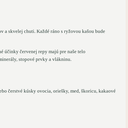
v a skvelej chuti. Každé ráno s ryžovou kašou bude
né účinky červenej repy majú pre naše telo
minerály, stopové prvky a vlákninu.
lebo čerstvé kúsky ovocia, oriešky, med, škoricu, kakaové