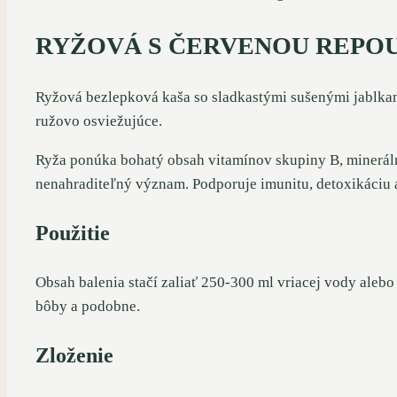
RYŽOVÁ S ČERVENOU REPOU
Ryžová bezlepková kaša so sladkastými sušenými jablkam
ružovo osviežujúce.
Ryža ponúka bohatý obsah vitamínov skupiny B, minerálne 
nenahraditeľný význam. Podporuje imunitu, detoxikáciu a
Použitie
Obsah balenia stačí zaliať 250-300 ml vriacej vody alebo
bôby a podobne.
Zloženie