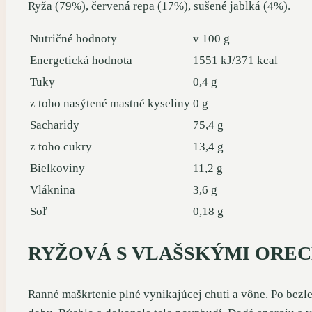
Ryža (79%), červená repa (17%), sušené jablká (4%).
Nutričné hodnoty
v 100 g
Energetická hodnota
1551 kJ/371 kcal
Tuky
0,4 g
z toho nasýtené mastné kyseliny
0 g
Sacharidy
75,4 g
z toho cukry
13,4 g
Bielkoviny
11,2 g
Vláknina
3,6 g
Soľ
0,18 g
RYŽOVÁ S VLAŠSKÝMI ORE
Ranné maškrtenie plné vynikajúcej chuti a vône. Po bezl