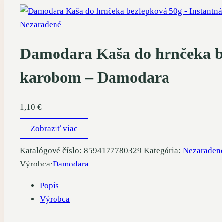
Nezaradené
Damodara Kaša do hrnčeka be
karobom – Damodara
1,10
€
Zobraziť viac
Katalógové číslo:
8594177780329
Kategória:
Nezaraden
Výrobca:
Damodara
Popis
Výrobca