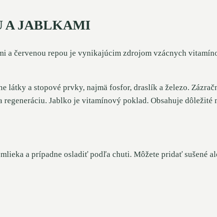
 A JABLKAMI
i a červenou repou je vynikajúcim zdrojom vzácnych vitamíno
látky a stopové prvky, najmä fosfor, draslík a železo. Zázrač
 regeneráciu. Jablko je vitamínový poklad. Obsahuje dôležité 
 mlieka a prípadne osladiť podľa chuti. Môžete pridať sušené a