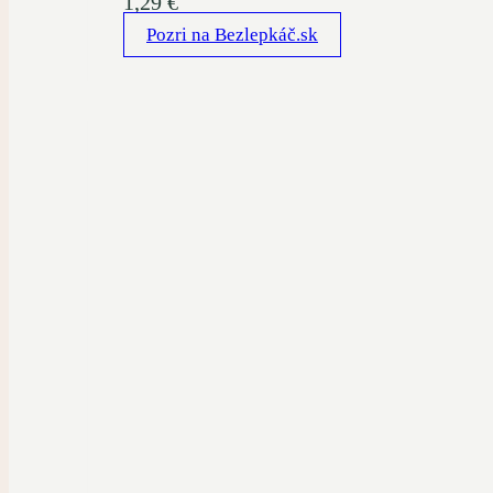
1,29
€
Pozri na Bezlepkáč.sk