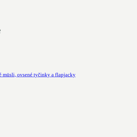
e
 müsli, ovsené tyčinky a flapjacky