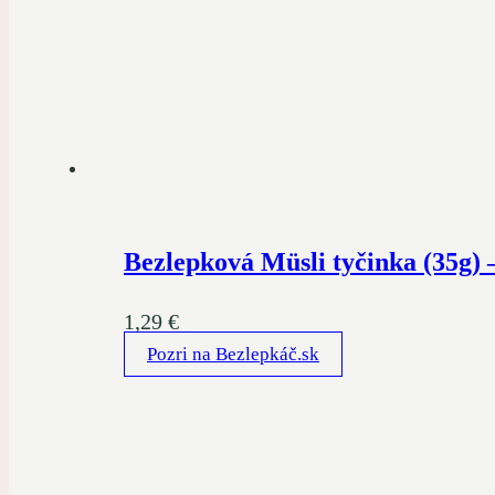
Bezlepková Müsli tyčinka (35g)
1,29
€
Pozri na Bezlepkáč.sk