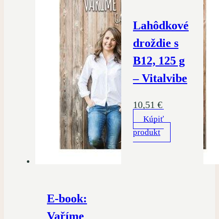
Lahôdkové
droždie s
B12, 125 g
– Vitalvibe
10,51
€
Kúpiť
produkt
E-book:
Vaříme