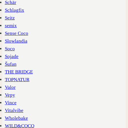
Schär
Schlagfix
Seitz
semix
Sense Coco
Slowlandia
Soco
Sojade
Šufan
THE BRIDGE
TOPNATUR
Valor
Vepy
Vince
Vitalvibe
Wholebake
WILD&COCO