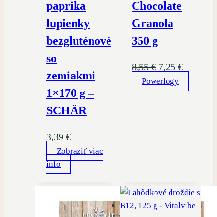
paprika
Chocolate
lupienky
Granola
bezgluténové
350 g
so
Pôvodná
Aktuáln
8,55
€
7,25
€
zemiakmi
Powerlogy
cena
cena
1×170 g –
bola:
je:
SCHÄR
8,55 €.
7,25 €.
3,39
€
Zobraziť viac
info