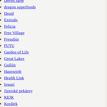
Doves farm
dragon superfoods
Druid
Extrudo
Felicia
Free Village
Fresubin
FUTU
Garden of Life
Great Lakes
Gullón
Hauswirth
Health Link
Iswari
Jizerské pekárny
KEJK
Korálek