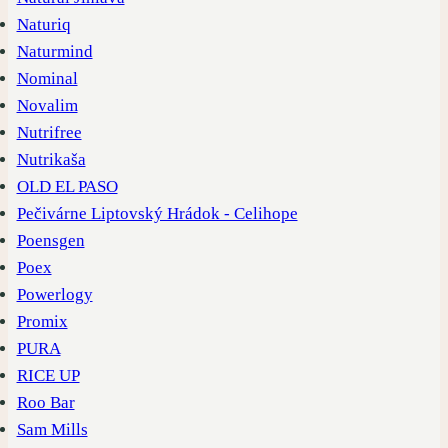
Naturiq
Naturmind
Nominal
Novalim
Nutrifree
Nutrikaša
OLD EL PASO
Pečivárne Liptovský Hrádok - Celihope
Poensgen
Poex
Powerlogy
Promix
PURA
RICE UP
Roo Bar
Sam Mills