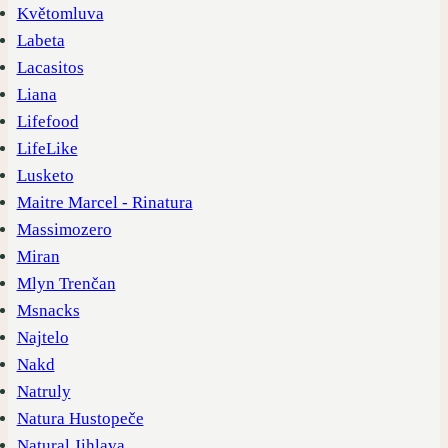
Květomluva
Labeta
Lacasitos
Liana
Lifefood
LifeLike
Lusketo
Maitre Marcel - Rinatura
Massimozero
Miran
Mlyn Trenčan
Msnacks
Najtelo
Nakd
Natruly
Natura Hustopeče
Natural Jihlava