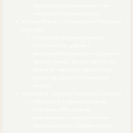
mg) a synergické mikronutrienty pre
viacúrovňovú podporu imunity.
Wellmune® beta-1,3/1,6-glukány a Wellmune®
prebiotiká.
Wellmune® sú klinicky testované
kvasinkové beta-glukány s
preukázateľným pozitívnym vplyvom na
imunitné funkcie. Fungujú zároveň ako
prebiotiká - podporujú zdravý črevný
mikrobióm, základ 70 % imunitného
systému.
HydroCurc® - najlepšie vstrebateľný kurkumín.
HydroCurc® je patentovaná forma
kurkumínu s 90% obsahom
kurkuminoidov a unikátnym vodou-
dispergovateľným systémom. Potláča