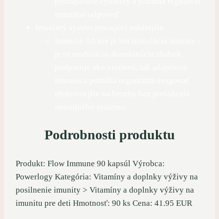
prozápalové cytokíny a pomáha regulovať
imunitnú odpoveď.
Imunitný systém pracujúci múdrejšie.
Immune 3.0 nie je len stimulácia imunity -
je to modulácia. Kombinácia zložiek
podporuje ako vrodenú, tak adaptívnu
imunitu a pomáha organizmu reagovať
efektívnejšie na hrozby bez preťaženia
imunitného systému.
Podrobnosti produktu
Produkt: Flow Immune 90 kapsúl Výrobca:
Powerlogy Kategória: Vitamíny a doplnky výživy na
posilnenie imunity > Vitamíny a doplnky výživy na
imunitu pre deti Hmotnosť: 90 ks Cena: 41.95 EUR