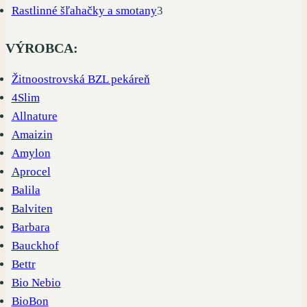
produkty
3
Rastlinné šľahačky a smotany
3
produkty
VÝROBCA:
Žitnoostrovská BZL pekáreň
4Slim
Allnature
Amaizin
Amylon
Aprocel
Balila
Balviten
Barbara
Bauckhof
Bettr
Bio Nebio
BioBon