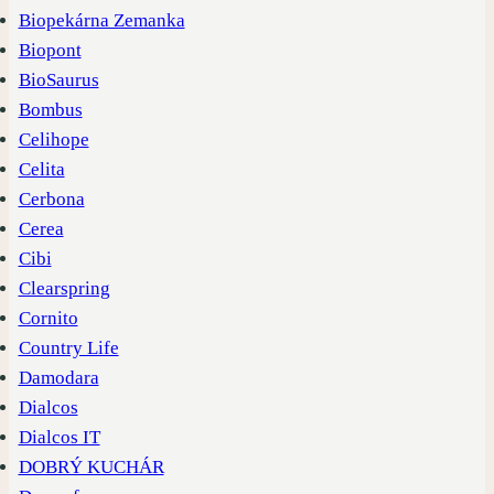
Biopekárna Zemanka
Biopont
BioSaurus
Bombus
Celihope
Celita
Cerbona
Cerea
Cibi
Clearspring
Cornito
Country Life
Damodara
Dialcos
Dialcos IT
DOBRÝ KUCHÁR