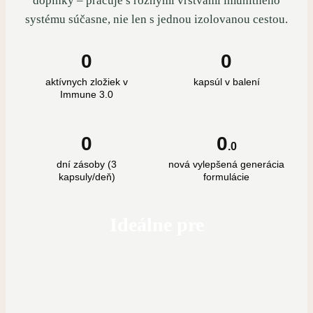
doplnky – pracuje s rôznymi vrstvami imunitného
systému súčasne, nie len s jednou izolovanou cestou.
0
0
aktívnych zložiek v
kapsúl v balení
Immune 3.0
0
0
.0
dní zásoby (3
nová vylepšená generácia
kapsuly/deň)
formulácie
Ideálne pre