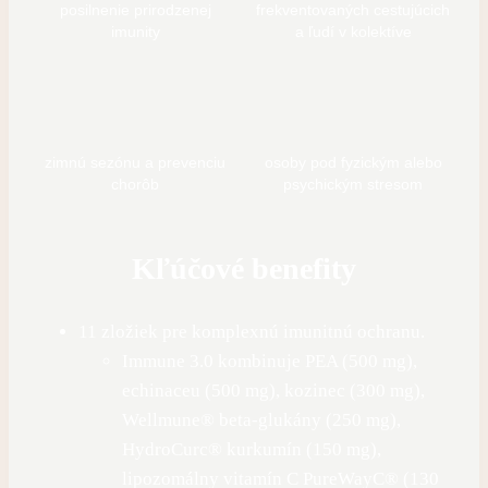
posilnenie prirodzenej
frekventovaných cestujúcich
imunity
a ľudí v kolektíve
zimnú sezónu a prevenciu
osoby pod fyzickým alebo
chorôb
psychickým stresom
Kľúčové benefity
11 zložiek pre komplexnú imunitnú ochranu.
Immune 3.0 kombinuje PEA (500 mg),
echinaceu (500 mg), kozinec (300 mg),
Wellmune® beta-glukány (250 mg),
HydroCurc® kurkumín (150 mg),
lipozomálny vitamín C PureWayC® (130