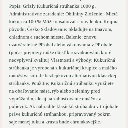
Popis: Grizly Kukuričná strúhanka 1000 g.
Administratívne zaradenie: Obilniny Zloženie: Mletá
kukurica 100 % Môže obsahovať stopy lepku. Krajina
pôvodu: Česko Skladovanie: Skladujte na tmavom,
chladnom a suchom mieste. Balenie: znovu
uzatvárateľné PP obal alebo vákuovania v PP obale
(počas prepravy môže dôjsť k rozvakuování, ktoré
neovplyvní kvalitu) Vlastnosti a výhody: Kukuričná
strúhanka je vyrobená z kukuričnej krupice a malého
množstva soli. Je bezlepkovou alternatívou klasickej
strúhanky. Použitie: Kukuričnú strúhanku využijete
na obaľovanie mäsa, rýb alebo zeleniny pred
vyprážaním, ale aj na zahusťovanie omáčok a
polievok. Ak nahradíte klasickú strúhanku v trojobale
práve kukuričnú strúhankou, pripravovaný pokrm
saje menej tuku a krusta bude chrumkavejšie.