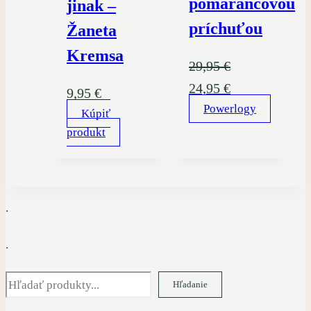
pomarančovou
jinak –
príchuťou
Žaneta
Kremsa
29,95
€
Pôvodná
Aktuálna
24,95
€
9,95
€
cena
Powerlogy
cena
Kúpiť
bola:
je:
produkt
29,95 €.
24,95 €.
.
.
Hľadať
Hľadanie