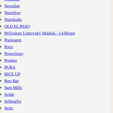
Novalim
Nutrifree
Nutrikaša
OLD EL PASO
Pečivárne Liptovský Hrádok - Celihope
Poensgen
Poex
Powerlogy
Promix
PURA
RICE UP
Roo Bar
Sam Mills
Schär
Schlagfix
Seitz