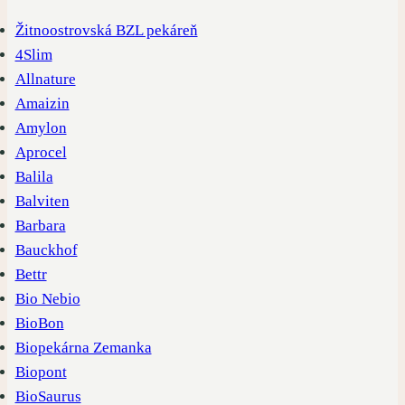
Žitnoostrovská BZL pekáreň
4Slim
Allnature
Amaizin
Amylon
Aprocel
Balila
Balviten
Barbara
Bauckhof
Bettr
Bio Nebio
BioBon
Biopekárna Zemanka
Biopont
BioSaurus