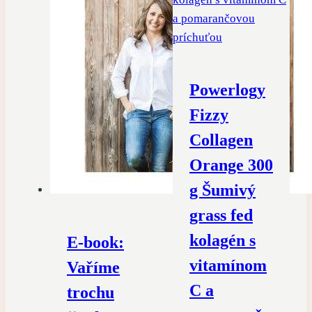
Powerlogy
Fizzy
Collagen
Orange 300
g Šumivý
grass fed
kolagén s
E-book:
vitamínom
Vaříme
C a
trochu