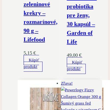
zeleninové
probiotika
krekry –
pre ženy,
rozmarínové,
30 kapsúl –
90 g –
Garden of
Lifefood
Life
5,15
€
49,00
€
Kúpiť
Kúpiť
produkt
produkt
Zľava!