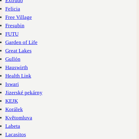
Extrudo
Felicia
Free Village
Fresubin
FUTU
Garden of Life
Great Lakes
Gullón
Hauswirth
Health Link
Iswari
Jizerské pekárny
KEJK
Korálek
Květomluva
Labeta
Lacasitos