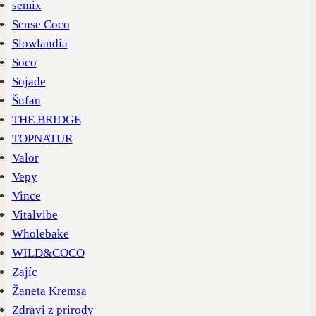
semix
Sense Coco
Slowlandia
Soco
Sojade
Šufan
THE BRIDGE
TOPNATUR
Valor
Vepy
Vince
Vitalvibe
Wholebake
WILD&COCO
Zajíc
Žaneta Kremsa
Zdravi z prirody