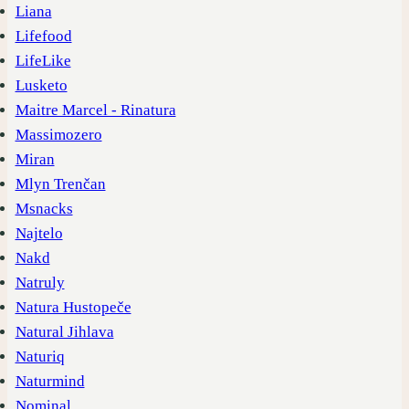
Liana
Lifefood
LifeLike
Lusketo
Maitre Marcel - Rinatura
Massimozero
Miran
Mlyn Trenčan
Msnacks
Najtelo
Nakd
Natruly
Natura Hustopeče
Natural Jihlava
Naturiq
Naturmind
Nominal