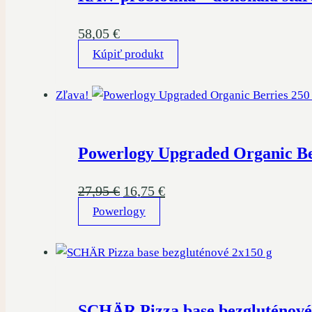
58,05
€
Kúpiť produkt
Zľava!
Powerlogy Upgraded Organic Be
Pôvodná
Aktuálna
27,95
€
16,75
€
Powerlogy
cena
cena
bola:
je:
27,95 €.
16,75 €.
SCHÄR Pizza base bezgluténov