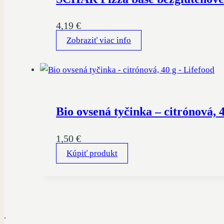
4,19
€
Zobraziť viac info
Bio ovsená tyčinka – citrónová, 
1,50
€
Kúpiť produkt
.