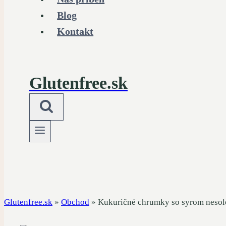
Blog
Kontakt
Glutenfree.sk
Glutenfree.sk
»
Obchod
»
Kukuričné ​​chrumky so syrom neso