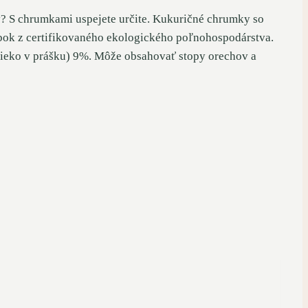
y? S chrumkami uspejete určite. Kukuričné ​​chrumky so
obok z certifikovaného ekologického poľnohospodárstva.
lieko v prášku) 9%. Môže obsahovať stopy orechov a