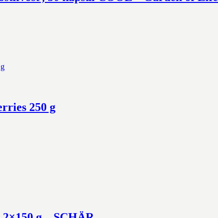
rries 250 g
é 2×150 g – SCHÄR