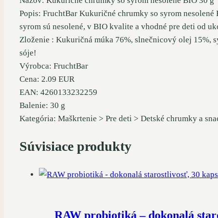
Názov: Kukuričné ​​chrumky so syrom nesolené BIO 30 g
Popis: FruchtBar Kukuričné ​​chrumky so syrom nesolené B
syrom sú nesolené, v BIO kvalite a vhodné pre deti od 
Zloženie : Kukuričná múka 76%, slnečnicový olej 15%, s
sóje!
Výrobca: FruchtBar
Cena: 2.09 EUR
EAN: 4260133232259
Balenie: 30 g
Kategória: Maškrtenie > Pre deti > Detské chrumky a sn
Súvisiace produkty
RAW probiotiká – dokonalá star