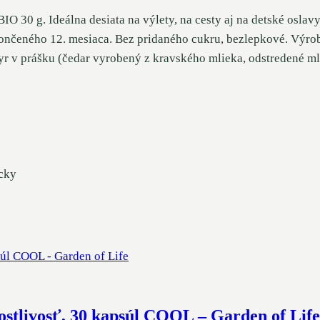
IO 30 g. Ideálna desiata na výlety, na cesty aj na detské oslav
ukončeného 12. mesiaca. Bez pridaného cukru, bezlepkové. Výr
yr v prášku (čedar vyrobený z kravského mlieka, odstredené m
acky
ostlivosť, 30 kapsúl COOL – Garden of Life