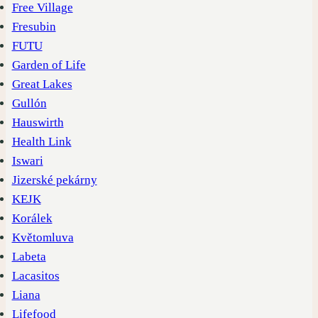
Free Village
Fresubin
FUTU
Garden of Life
Great Lakes
Gullón
Hauswirth
Health Link
Iswari
Jizerské pekárny
KEJK
Korálek
Květomluva
Labeta
Lacasitos
Liana
Lifefood