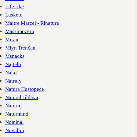
LifeLike
Lusketo
Maitre Marcel - Rinatura
Massimozero
Miran
Mlyn Trenčan
Msnacks
Najtelo
Nakd
Natruly
Natura Hustopeče
Natural Jihlava
Naturiq
Naturmind
Nominal
Novalim