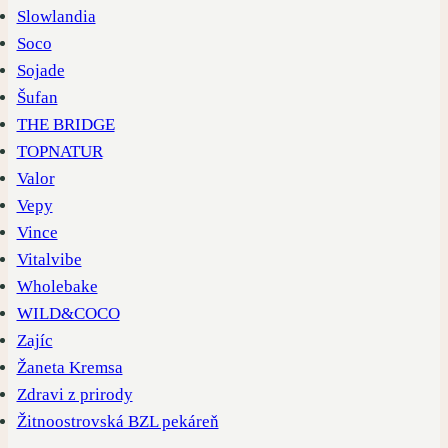
Slowlandia
Soco
Sojade
Šufan
THE BRIDGE
TOPNATUR
Valor
Vepy
Vince
Vitalvibe
Wholebake
WILD&COCO
Zajíc
Žaneta Kremsa
Zdravi z prirody
Žitnoostrovská BZL pekáreň