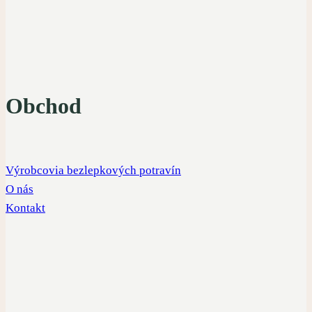
Obchod
Výrobcovia bezlepkových potravín
O nás
Kontakt