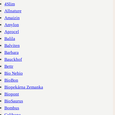
4Slim
Allnature
Amaizin
Amylon
Aprocel
Balila
Balviten
Barbara
Bauckhof
Bettr
Bio Nebio
BioBon
Biopekárna Zemanka
Biopont
BioSaurus
Bombus
Celihope