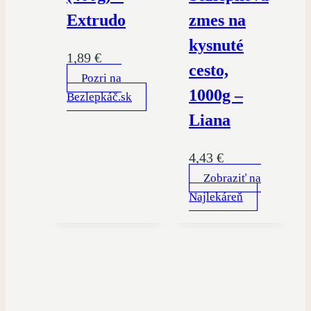
Extrudo
zmes na
kysnuté
1,89
€
cesto,
Pozri na
1000g –
Bezlepkáč.sk
Liana
4,43
€
Zobraziť na
Najlekáreň