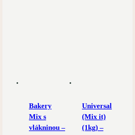
Bakery
Universal
Mix s
(Mix it)
vlákninou –
(1kg) –