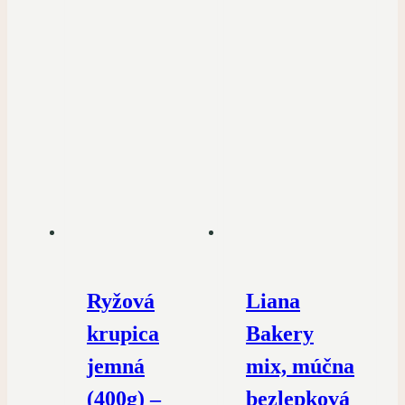
Ryžová
Liana
krupica
Bakery
jemná
mix, múčna
(400g) –
bezlepková