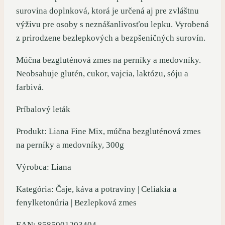
surovina doplnková, ktorá je určená aj pre zvláštnu
výživu pre osoby s neznášanlivosťou lepku. Vyrobená
z prirodzene bezlepkových a bezpšeničných surovín.
Múčna bezgluténová zmes na perníky a medovníky.
Neobsahuje glutén, cukor, vajcia, laktózu, sóju a
farbivá.
Príbalový leták
Produkt: Liana Fine Mix, múčna bezgluténová zmes
na perníky a medovníky, 300g
Výrobca: Liana
Kategória: Čaje, káva a potraviny | Celiakia a
fenylketonúria | Bezlepková zmes
EAN: 8585001203404