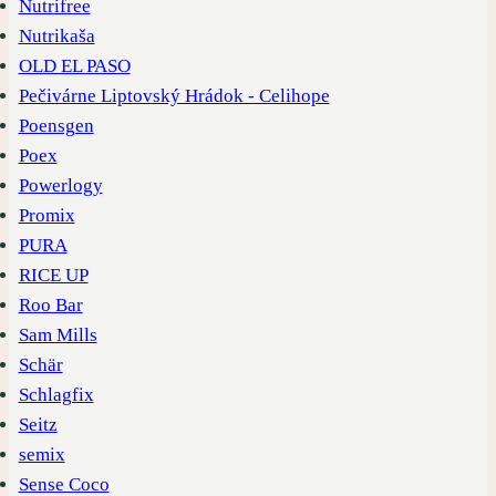
Nutrifree
Nutrikaša
OLD EL PASO
Pečivárne Liptovský Hrádok - Celihope
Poensgen
Poex
Powerlogy
Promix
PURA
RICE UP
Roo Bar
Sam Mills
Schär
Schlagfix
Seitz
semix
Sense Coco