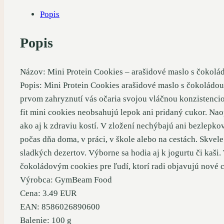
Popis
Popis
Názov: Mini Protein Cookies – arašidové maslo s čokolá
Popis: Mini Protein Cookies arašidové maslo s čokoládou 
prvom zahryznutí vás očaria svojou vláčnou konzistencio
fit mini cookies neobsahujú lepok ani pridaný cukor. Nao
ako aj k zdraviu kostí. V zložení nechýbajú ani bezlep
počas dňa doma, v práci, v škole alebo na cestách. Skvel
sladkých dezertov. Výborne sa hodia aj k jogurtu či kaši
čokoládovým cookies pre ľudí, ktorí radi objavujú nové 
Výrobca: GymBeam Food
Cena: 3.49 EUR
EAN: 8586026890600
Balenie: 100 g