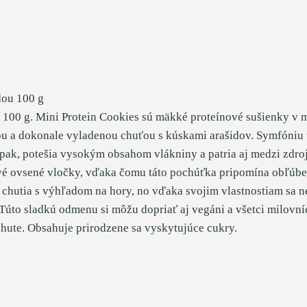
dou 100 g
100 g. Mini Protein Cookies sú mäkké proteínové sušienky v min
u a dokonale vyladenou chuťou s kúskami arašidov. Symfóniu te
pak, potešia vysokým obsahom vlákniny a patria aj medzi zdroje
kové ovsené vločky, vďaka čomu táto pochúťka pripomína obľúb
e chutia s výhľadom na hory, no vďaka svojim vlastnostiam sa n
. Túto sladkú odmenu si môžu dopriať aj vegáni a všetci milovní
chute. Obsahuje prirodzene sa vyskytujúce cukry.