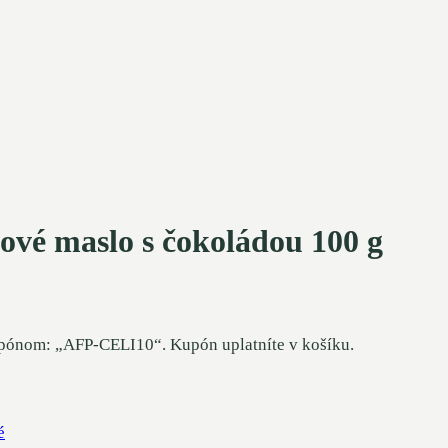
dové maslo s čokoládou 100 g
upónom: „AFP-CELI10“. Kupón uplatníte v košíku.
é