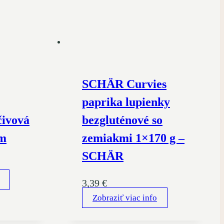
SCHÄR Curvies
paprika lupienky
čivová
bezgluténové so
im
zemiakmi 1×170 g –
SCHÄR
3,39
€
Zobraziť viac info