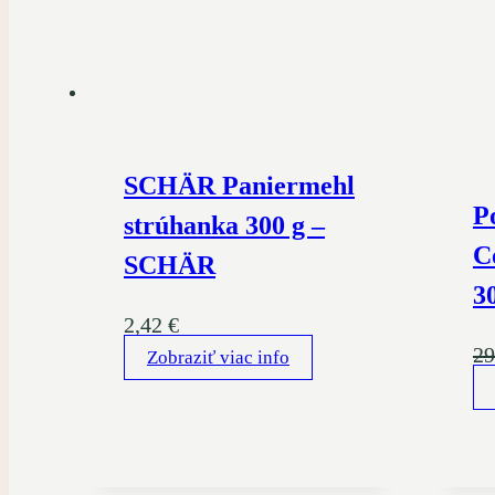
SCHÄR Paniermehl
P
strúhanka 300 g –
C
SCHÄR
3
2,42
€
29
Zobraziť viac info