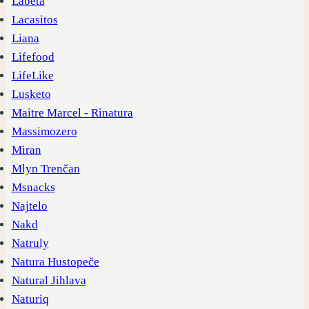
Labeta
Lacasitos
Liana
Lifefood
LifeLike
Lusketo
Maitre Marcel - Rinatura
Massimozero
Miran
Mlyn Trenčan
Msnacks
Najtelo
Nakd
Natruly
Natura Hustopeče
Natural Jihlava
Naturiq