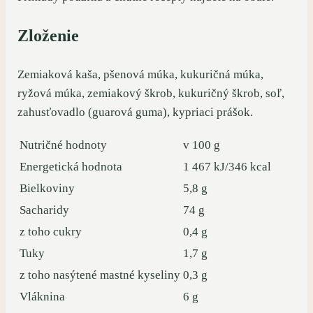
Zloženie
Zemiaková kaša, pšenová múka, kukuričná múka,
ryžová múka, zemiakový škrob, kukuričný škrob, soľ,
zahusťovadlo (guarová guma), kypriaci prášok.
Nutričné hodnoty
v 100 g
Energetická hodnota
1 467 kJ/346 kcal
Bielkoviny
5,8 g
Sacharidy
74 g
z toho cukry
0,4 g
Tuky
1,7 g
z toho nasýtené mastné kyseliny
0,3 g
Vláknina
6 g