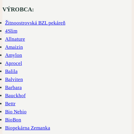
produkty
VÝROBCA:
Žitnoostrovská BZL pekáreň
4Slim
Allnature
Amaizin
Amylon
Aprocel
Balila
Balviten
Barbara
Bauckhof
Bettr
Bio Nebio
BioBon
Biopekárna Zemanka