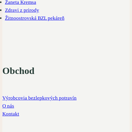
Žaneta Kremsa
Zdravi z prirody
Žitnoostrovská BZL pekáreň
Obchod
Výrobcovia bezlepkových potravín
O nás
Kontakt