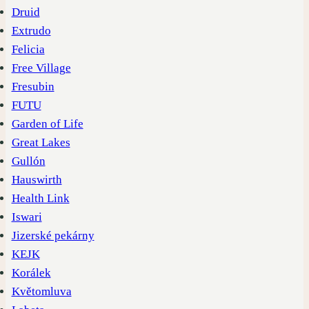
Druid
Extrudo
Felicia
Free Village
Fresubin
FUTU
Garden of Life
Great Lakes
Gullón
Hauswirth
Health Link
Iswari
Jizerské pekárny
KEJK
Korálek
Květomluva