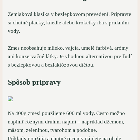
Zemiaková klasika v bezlepkovom prevedení. Pripravte
si chutné placky, knedle alebo kroketky iba s pridaním
vody.
Zmes neobsahuje mlieko, vajcia, umelé farbivá, arómy
ani konzervačné látky. Je vhodnou alternatívou pre ľudí
s bezlepkovou a bezlaktózovou diétou.
Spôsob prípravy
Na 400g zmesi použijeme 600 ml vody. Cesto možno
naplniť rôznymi druhmi náplní – napríklad džemom,
mäsom, zeleninou, tvarohom a podobne.
Príklady použitia a chutné recepty nájdete na obale.