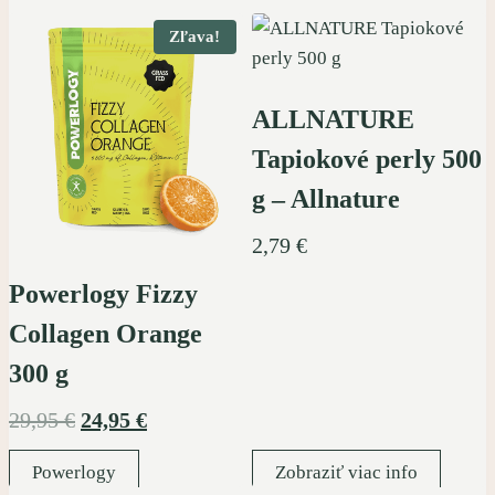
Zľava!
ALLNATURE
Tapiokové perly 500
g – Allnature
2,79
€
Powerlogy Fizzy
Collagen Orange
300 g
Pôvodná
Aktuálna
29,95
€
24,95
€
cena
cena
Powerlogy
Zobraziť viac info
bola:
je: