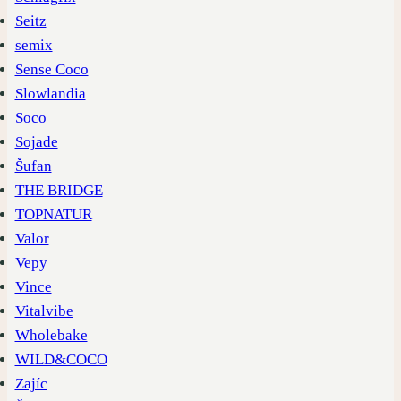
Seitz
semix
Sense Coco
Slowlandia
Soco
Sojade
Šufan
THE BRIDGE
TOPNATUR
Valor
Vepy
Vince
Vitalvibe
Wholebake
WILD&COCO
Zajíc