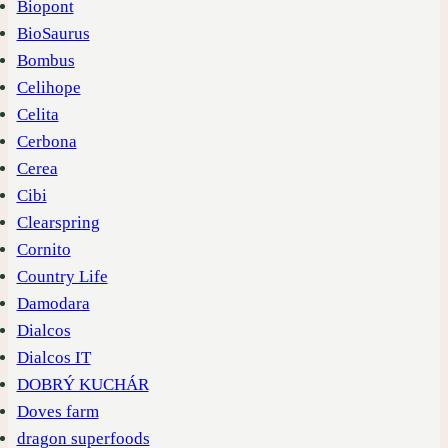
Biopont
BioSaurus
Bombus
Celihope
Celita
Cerbona
Cerea
Cibi
Clearspring
Cornito
Country Life
Damodara
Dialcos
Dialcos IT
DOBRÝ KUCHÁR
Doves farm
dragon superfoods