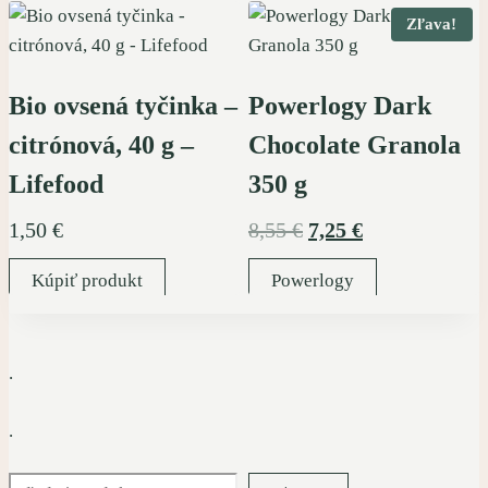
Zľava!
29,95 €.
24,95 €.
Bio ovsená tyčinka –
Powerlogy Dark
citrónová, 40 g –
Chocolate Granola
Lifefood
350 g
Pôvodná
Aktuálna
1,50
€
8,55
€
7,25
€
cena
cena
Kúpiť produkt
Powerlogy
bola:
je:
8,55 €.
7,25 €.
.
.
Hľadať