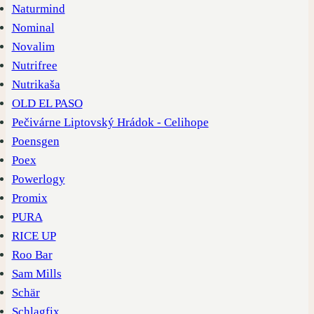
Naturmind
Nominal
Novalim
Nutrifree
Nutrikaša
OLD EL PASO
Pečivárne Liptovský Hrádok - Celihope
Poensgen
Poex
Powerlogy
Promix
PURA
RICE UP
Roo Bar
Sam Mills
Schär
Schlagfix