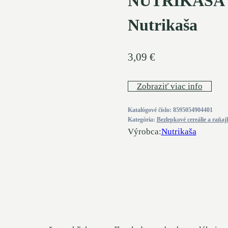
NUTRIKAŠA Pro
Nutrikaša
3,09
€
Zobraziť viac info
Katalógové číslo:
8595054904401
Kategória:
Bezlepkové cereálie a raňaj
Výrobca:
Nutrikaša