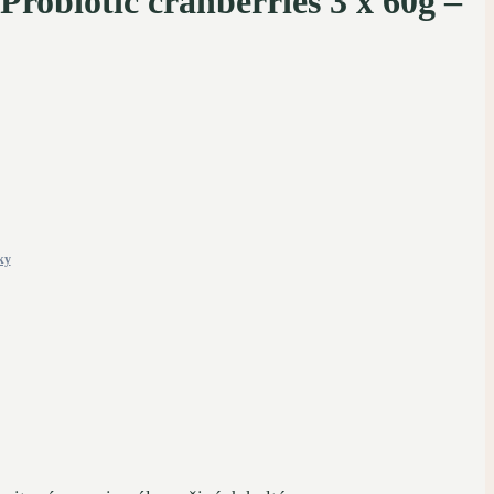
biotic cranberries 3 x 60g –
ky