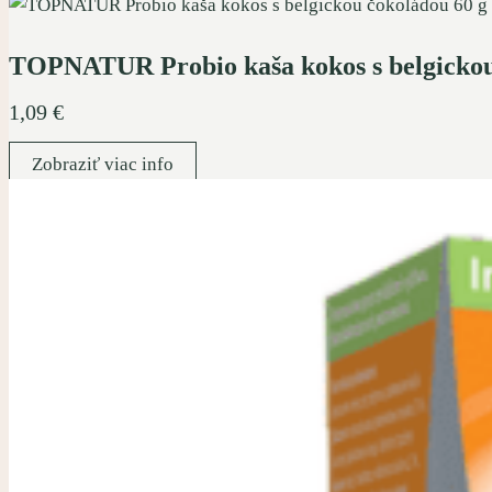
TOPNATUR Probio kaša kokos s belgicko
1,09
€
Zobraziť viac info