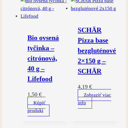
SCHÄR
Bio ovsená
Pizza base
tyčinka –
bezgluténové
citrónová,
2×150 g –
40 g –
SCHÄR
Lifefood
4,19
€
1,50
€
Zobraziť viac
Kúpiť
info
produkt