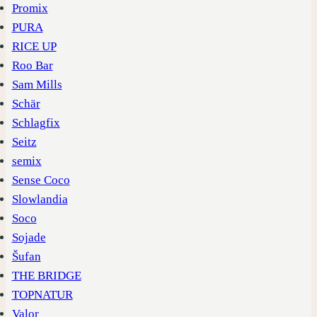
Promix
PURA
RICE UP
Roo Bar
Sam Mills
Schär
Schlagfix
Seitz
semix
Sense Coco
Slowlandia
Soco
Sojade
Šufan
THE BRIDGE
TOPNATUR
Valor