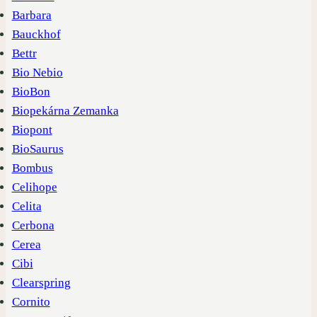
Barbara
Bauckhof
Bettr
Bio Nebio
BioBon
Biopekárna Zemanka
Biopont
BioSaurus
Bombus
Celihope
Celita
Cerbona
Cerea
Cibi
Clearspring
Cornito