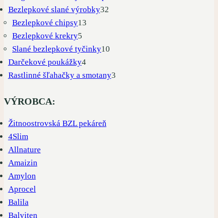
32
produkty
Bezlepkové slané výrobky
32
13
produktov
Bezlepkové chipsy
13
5
produktov
Bezlepkové krekry
5
produktov
10
Slané bezlepkové tyčinky
10
4
produktov
Darčekové poukážky
4
produkty
3
Rastlinné šľahačky a smotany
3
produkty
VÝROBCA:
Žitnoostrovská BZL pekáreň
4Slim
Allnature
Amaizin
Amylon
Aprocel
Balila
Balviten