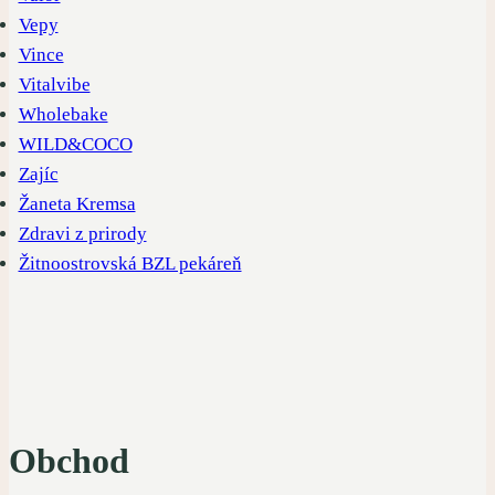
Vepy
Vince
Vitalvibe
Wholebake
WILD&COCO
Zajíc
Žaneta Kremsa
Zdravi z prirody
Žitnoostrovská BZL pekáreň
Obchod