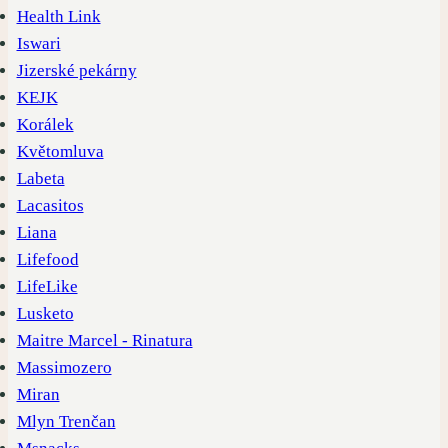
Health Link
Iswari
Jizerské pekárny
KEJK
Korálek
Květomluva
Labeta
Lacasitos
Liana
Lifefood
LifeLike
Lusketo
Maitre Marcel - Rinatura
Massimozero
Miran
Mlyn Trenčan