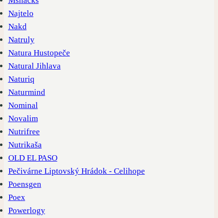
Msnacks
Najtelo
Nakd
Natruly
Natura Hustopeče
Natural Jihlava
Naturiq
Naturmind
Nominal
Novalim
Nutrifree
Nutrikaša
OLD EL PASO
Pečivárne Liptovský Hrádok - Celihope
Poensgen
Poex
Powerlogy