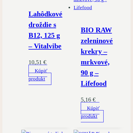
Lahôdkové
droždie s
BIO RAW
B12, 125 g
zeleninové
– Vitalvibe
krekry –
mrkvové,
10,51
€
Kúpiť
90 g –
produkt
Lifefood
5,16
€
Kúpiť
produkt