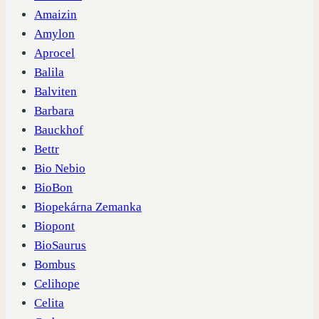
Amaizin
Amylon
Aprocel
Balila
Balviten
Barbara
Bauckhof
Bettr
Bio Nebio
BioBon
Biopekárna Zemanka
Biopont
BioSaurus
Bombus
Celihope
Celita