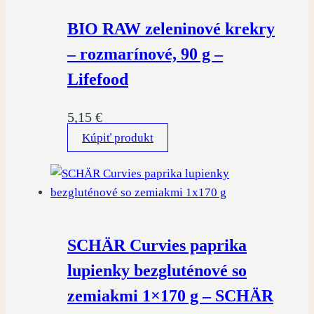
BIO RAW zeleninové krekry
– rozmarínové, 90 g –
Lifefood
5,15
€
Kúpiť produkt
SCHÄR Curvies paprika
lupienky bezgluténové so
zemiakmi 1×170 g – SCHÄR