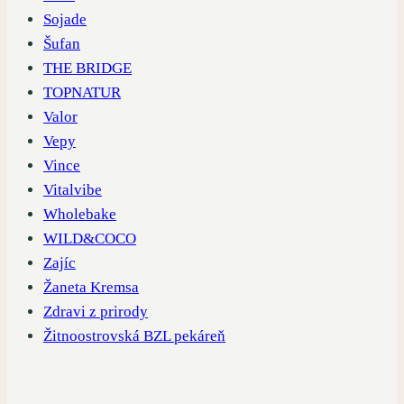
Sojade
Šufan
THE BRIDGE
TOPNATUR
Valor
Vepy
Vince
Vitalvibe
Wholebake
WILD&COCO
Zajíc
Žaneta Kremsa
Zdravi z prirody
Žitnoostrovská BZL pekáreň