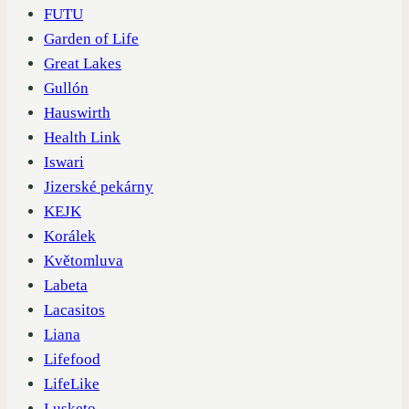
FUTU
Garden of Life
Great Lakes
Gullón
Hauswirth
Health Link
Iswari
Jizerské pekárny
KEJK
Korálek
Květomluva
Labeta
Lacasitos
Liana
Lifefood
LifeLike
Lusketo