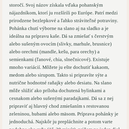
storočí. Svoj názov získala vďaka pohanským
nájazdníkom, ktorí ju rozšírili po Európe. Patrí medzi
prirodzene bezlepkové a ľahko stráviteľné potraviny.
Pohánka chutí výborne na slano aj na sladko a je
ideálna na prípravu kaše. Dá sa zmiešať s čerstvým
alebo sušeným ovocím (slivky, marhule, brusnice)
alebo orechmi (mandle, kešu, para orechy) a
semienkami (ľanové, chia, slnečnicové). Existuje
mnoho variácií. Môžete ju ešte dochutiť kakaom,
medom alebo sirupom. Takto si pripravíte sýte a
nutrične hodnotné raňajky alebo desiatu. Na slano
môže slúžiť ako príloha dochutená bylinkami a
cesnakom alebo sušenými paradajkami. Dá sa z nej
pripraviť aj hlavný chod zmiešaním s restovanou
zeleninou, hubami alebo mäsom. Príprava pohánky je
jednoduchá. Najskôr ju prepláchnite a potom varte