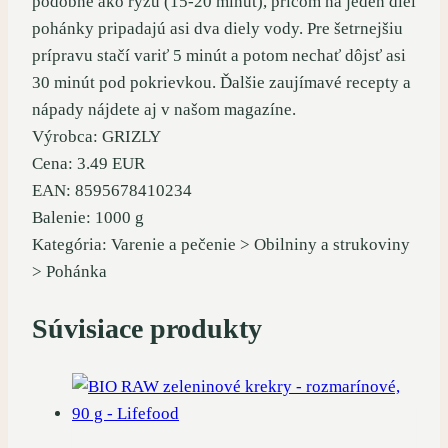
podobne ako ryžu (15-20 minút), pričom na jeden diel
pohánky pripadajú asi dva diely vody. Pre šetrnejšiu
prípravu stačí variť 5 minút a potom nechať dôjsť asi
30 minút pod pokrievkou. Ďalšie zaujímavé recepty a
nápady nájdete aj v našom magazíne.
Výrobca: GRIZLY
Cena: 3.49 EUR
EAN: 8595678410234
Balenie: 1000 g
Kategória: Varenie a pečenie > Obilniny a strukoviny
> Pohánka
Súvisiace produkty