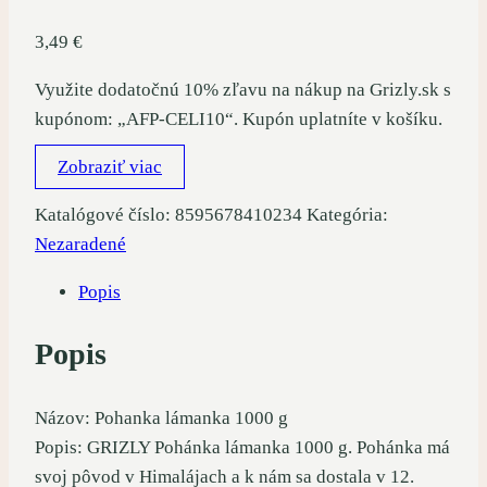
3,49
€
Využite dodatočnú 10% zľavu na nákup na Grizly.sk s
kupónom: „AFP-CELI10“. Kupón uplatníte v košíku.
Zobraziť viac
Katalógové číslo:
8595678410234
Kategória:
Nezaradené
Popis
Popis
Názov: Pohanka lámanka 1000 g
Popis: GRIZLY Pohánka lámanka 1000 g. Pohánka má
svoj pôvod v Himalájach a k nám sa dostala v 12.