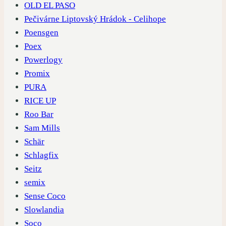
OLD EL PASO
Pečivárne Liptovský Hrádok - Celihope
Poensgen
Poex
Powerlogy
Promix
PURA
RICE UP
Roo Bar
Sam Mills
Schär
Schlagfix
Seitz
semix
Sense Coco
Slowlandia
Soco