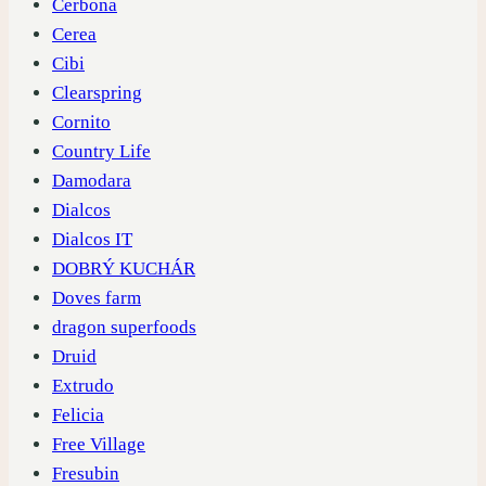
Cerbona
Cerea
Cibi
Clearspring
Cornito
Country Life
Damodara
Dialcos
Dialcos IT
DOBRÝ KUCHÁR
Doves farm
dragon superfoods
Druid
Extrudo
Felicia
Free Village
Fresubin