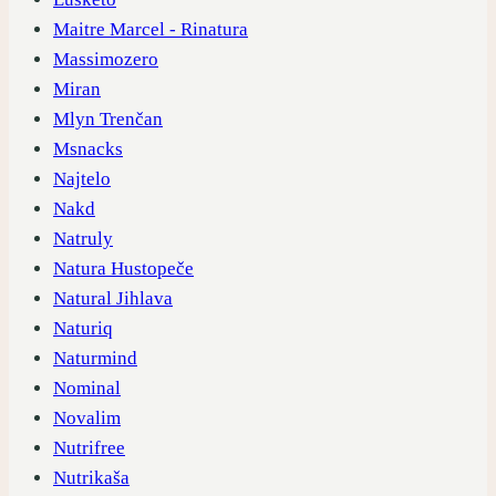
Maitre Marcel - Rinatura
Massimozero
Miran
Mlyn Trenčan
Msnacks
Najtelo
Nakd
Natruly
Natura Hustopeče
Natural Jihlava
Naturiq
Naturmind
Nominal
Novalim
Nutrifree
Nutrikaša