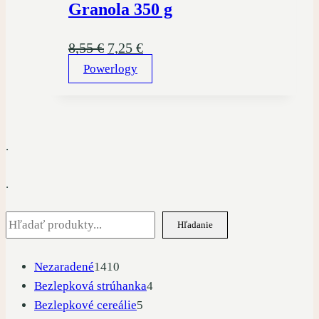
Granola 350 g
Pôvodná
Aktuálna
8,55
€
7,25
€
Powerlogy
cena
cena
bola:
je:
8,55 €.
7,25 €.
.
.
Hľadať
Hľadanie
1410
Nezaradené
1410
produktov
4
Bezlepková strúhanka
4
5
produkty
Bezlepkové cereálie
5