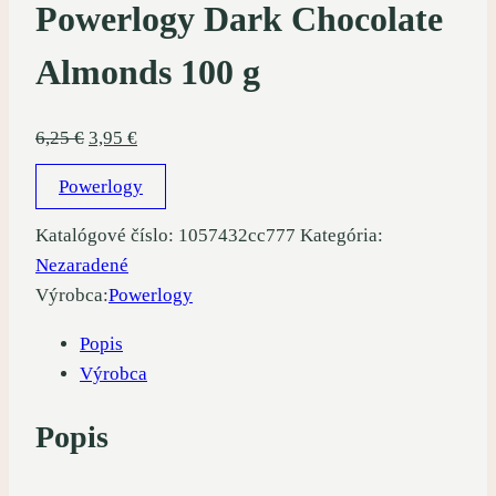
Powerlogy Dark Chocolate
Almonds 100 g
Pôvodná
Aktuálna
6,25
€
3,95
€
cena
cena
Powerlogy
bola:
je:
6,25 €.
3,95 €.
Katalógové číslo:
1057432cc777
Kategória:
Nezaradené
Výrobca:
Powerlogy
Popis
Výrobca
Popis