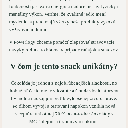
funkčnosti pre extra energiu a nadpriemerný fyzický i
mentálny výkon. Veríme, že kvalitné jedlo mení
myslenie, a preto majú všetky naše produkty vysokú
výživovú hodnotu.
V Powerlogy chceme pomôcť zlepšovať stravovacie
návyky rodín a to hlavne v prípade raňajok a snackov.
V čom je tento snack unikátny?
Čokoláda je jednou z najobľúbenejších sladkostí, no
bohužiaľ často nie je v kvalite a štandardoch, ktorými
by mohla naozaj prispieť k vylepšenej životospráve.
Po dlhom vývoji a testovaní napokon vznikla nová
receptúra unikátnej 70 % bean-to-bar čokolády s
MCT olejom a trstinovým cukrom.