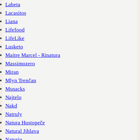
Labeta
Lacasitos
Liana
Lifefood
LifeLike
Lusketo
Maitre Marcel - Rinatura
Massimozero
Miran
Mlyn Trenčan
Msnacks
Najtelo
Nakd
Natruly
Natura Hustopeče
Natural Jihlava
Naturiq