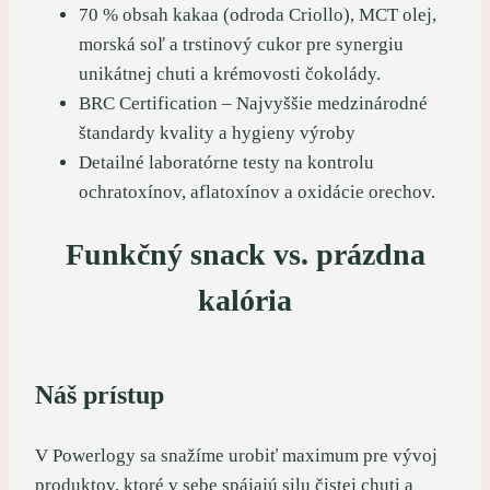
70 % obsah kakaa (odroda Criollo), MCT olej,
morská soľ a trstinový cukor pre synergiu
unikátnej chuti a krémovosti čokolády.
BRC Certification – Najvyššie medzinárodné
štandardy kvality a hygieny výroby
Detailné laboratórne testy na kontrolu
ochratoxínov, aflatoxínov a oxidácie orechov.
Funkčný snack vs. prázdna
kalória
Náš prístup
V Powerlogy sa snažíme urobiť maximum pre vývoj
produktov, ktoré v sebe spájajú silu čistej chuti a