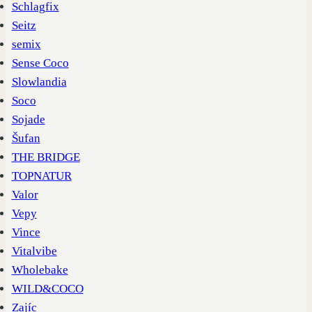
Schlagfix
Seitz
semix
Sense Coco
Slowlandia
Soco
Sojade
Šufan
THE BRIDGE
TOPNATUR
Valor
Vepy
Vince
Vitalvibe
Wholebake
WILD&COCO
Zajíc