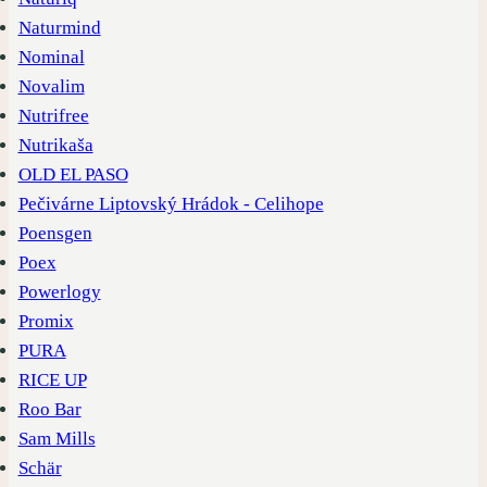
Naturmind
Nominal
Novalim
Nutrifree
Nutrikaša
OLD EL PASO
Pečivárne Liptovský Hrádok - Celihope
Poensgen
Poex
Powerlogy
Promix
PURA
RICE UP
Roo Bar
Sam Mills
Schär