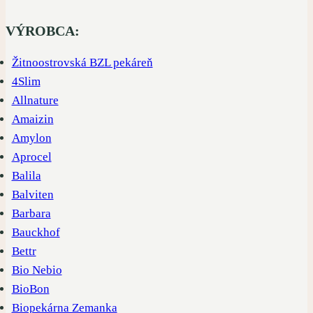
produkty
VÝROBCA:
Žitnoostrovská BZL pekáreň
4Slim
Allnature
Amaizin
Amylon
Aprocel
Balila
Balviten
Barbara
Bauckhof
Bettr
Bio Nebio
BioBon
Biopekárna Zemanka