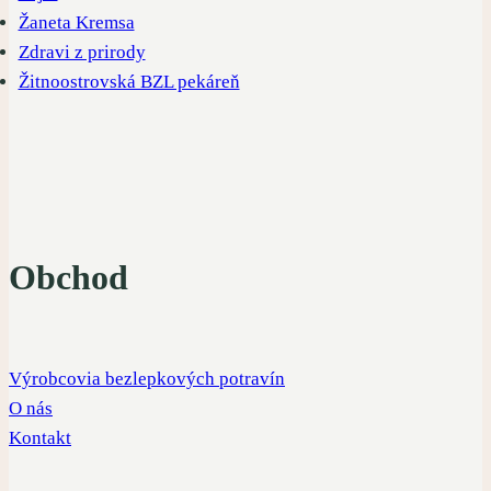
Žaneta Kremsa
Zdravi z prirody
Žitnoostrovská BZL pekáreň
Obchod
Výrobcovia bezlepkových potravín
O nás
Kontakt