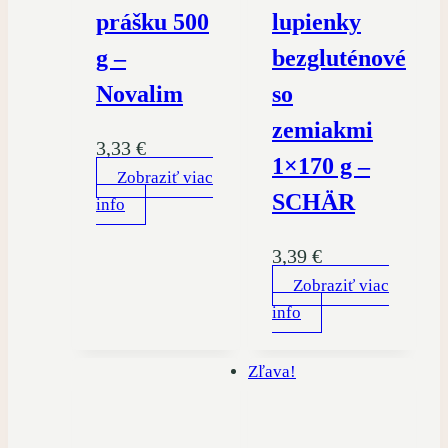
prášku 500
lupienky
g –
bezgluténové
Novalim
so
zemiakmi
3,33
€
1×170 g –
Zobraziť viac
SCHÄR
info
3,39
€
Zobraziť viac
info
Zľava!