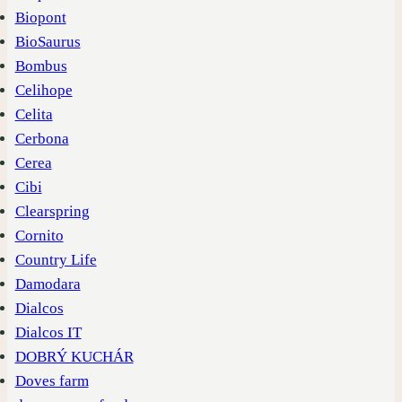
Biopont
BioSaurus
Bombus
Celihope
Celita
Cerbona
Cerea
Cibi
Clearspring
Cornito
Country Life
Damodara
Dialcos
Dialcos IT
DOBRÝ KUCHÁR
Doves farm