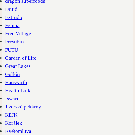
dragon superfoods
Druid
Extrudo
Felicia
Free Village
Fresubin
FUTU
Garden of Life
Great Lakes
Gullón
Hauswirth
Health Link
Iswari
Jizerské pekárny
KEJK
Korálek
Květomluva