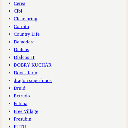
Cerea
Cibi
Clearspring
Cornito
Country Life
Damodara
Dialcos
Dialcos IT
DOBRÝ KUCHÁR
Doves farm
dragon superfoods
Druid
Extrudo
Felicia
Free Village
Fresubin
FUTU