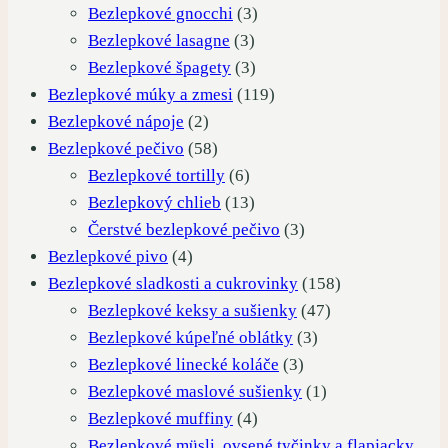
produktov
3
Bezlepkové gnocchi
3
3
produkty
Bezlepkové lasagne
3
produkty
3
Bezlepkové špagety
3
produkty
119
Bezlepkové múky a zmesi
119
2
produktov
Bezlepkové nápoje
2
produkty
58
Bezlepkové pečivo
58
produktov
6
Bezlepkové tortilly
6
produktov
13
Bezlepkový chlieb
13
produktov
3
Čerstvé bezlepkové pečivo
3
4
produkty
Bezlepkové pivo
4
produkty
158
Bezlepkové sladkosti a cukrovinky
158
47
produktov
Bezlepkové keksy a sušienky
47
3
produktov
Bezlepkové kúpeľné oblátky
3
3
produkty
Bezlepkové linecké koláče
3
produkty
1
Bezlepkové maslové sušienky
1
4
produkt
Bezlepkové muffiny
4
produkty
Bezlepkové müsli, ovsené tyčinky a flapjacky