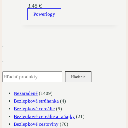
3,45
€
Powerlogy
.
.
Hľadať
Hľadanie
1409
Nezaradené
1409
produktov
4
Bezlepková strúhanka
4
5
produkty
Bezlepkové cereálie
5
produktov
21
Bezlepkové cereálie a raňajky
21
70
produktov
Bezlepkové cestoviny
70