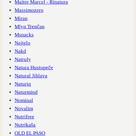
Maitre Marcel - Rinatura
Massimozero
Miran
Mlyn Trenčan
Msnacks
Najtelo
Nakd
Natruly
Natura Hustopeče
Natural Jihlava
Naturiq
Naturmind
Nominal
Novalim
Nutrifree
Nutrikaša
OLD EL PASO