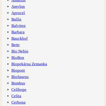
Amaizin
Amylon
Aprocel
Balila
Balviten
Barbara
Bauckhof
Bettr
Bio Nebio
BioBon
Biopekárna Zemanka
Biopont
BioSaurus
Bombus
Celihope
Celita
Cerbona