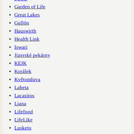
Garden of Life
Great Lakes
Gullón
Hauswirth
Health Link
Iswari
Jizerské pekárny
KEJK
Korálek
Květomluva
Labeta
Lacasitos
Liana
Lifefood
LifeLike
Lusketo