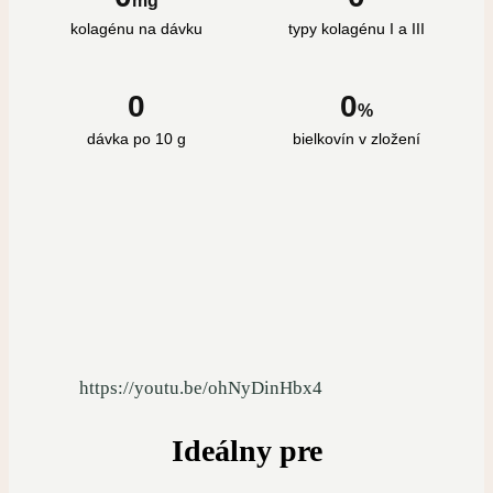
mg
kolagénu na dávku
typy kolagénu I a III
0
0
%
dávka po 10 g
bielkovín v zložení
https://youtu.be/ohNyDinHbx4
Ideálny pre