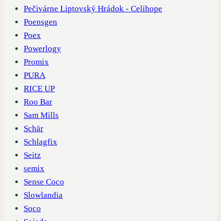
Pečivárne Liptovský Hrádok - Celihope
Poensgen
Poex
Powerlogy
Promix
PURA
RICE UP
Roo Bar
Sam Mills
Schär
Schlagfix
Seitz
semix
Sense Coco
Slowlandia
Soco