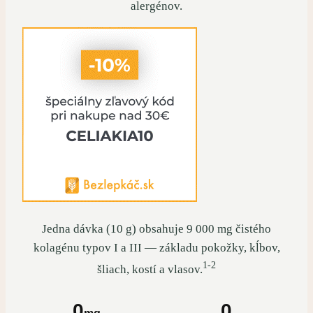
alergénov.
Jedna dávka (10 g) obsahuje 9 000 mg čistého
kolagénu typov I a III — základu pokožky, kĺbov,
1-2
šliach, kostí a vlasov.
0
0