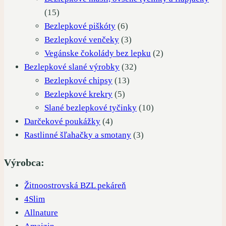
15
15
produktov
6
Bezlepkové piškóty
6
produktov
3
Bezlepkové venčeky
3
produkty
2
Vegánske čokolády bez lepku
2
32
produkty
Bezlepkové slané výrobky
32
13
produktov
Bezlepkové chipsy
13
5
produktov
Bezlepkové krekry
5
produktov
10
Slané bezlepkové tyčinky
10
4
produktov
Darčekové poukážky
4
produkty
3
Rastlinné šľahačky a smotany
3
produkty
Výrobca:
Žitnoostrovská BZL pekáreň
4Slim
Allnature