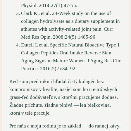
Physiol. 2014;27(1):47-55.
Clark KL et al. 24-Week study on the use of
collagen hydrolysate as a dietary supplement in
athletes with activity-related joint pain. Curr
Med Res Opin. 2008;24(5):1485-96.
Duteil L et al. Specific Natural Bioactive Type 1
Collagen Peptides Oral Intake Reverse Skin
Aging Signs in Mature Women. J Aging Res Clin
Practice. 2016;5(2):84–92.
Keď som pred rokmi hľadal čistý kolagén bez
kompromisov v kvalite, našiel som ho u európskych
grass-fed dodávateľov, s ktorými pracujeme dodnes.
Žiadne príchute, žiadne plnivá — len bielkovina,
ktorá v tele pracuje.
Pre mňa a moju rodinu je to základ — do rannej kávy,