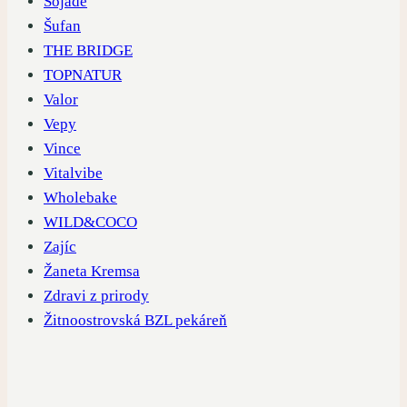
Sojade
Šufan
THE BRIDGE
TOPNATUR
Valor
Vepy
Vince
Vitalvibe
Wholebake
WILD&COCO
Zajíc
Žaneta Kremsa
Zdravi z prirody
Žitnoostrovská BZL pekáreň