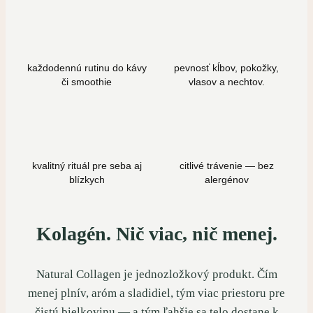
každodennú rutinu do kávy
pevnosť kĺbov, pokožky,
či smoothie
vlasov a nechtov.
kvalitný rituál pre seba aj
citlivé trávenie — bez
blízkych
alergénov
Kolagén. Nič viac, nič menej.
Natural Collagen je jednozložkový produkt. Čím
menej plnív, aróm a sladidiel, tým viac priestoru pre
čistú bielkovinu — a tým ľahšie sa telo dostane k