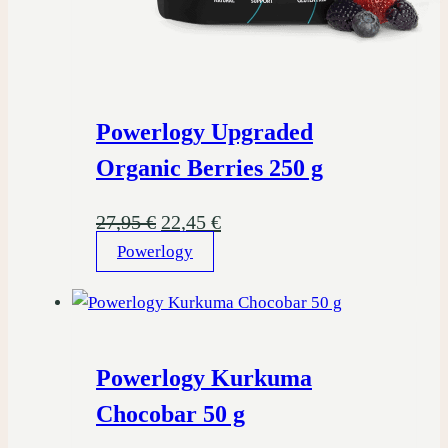
Powerlogy Upgraded
Organic Berries 250 g
Pôvodná
Aktuálna
27,95
€
22,45
€
Powerlogy
cena
cena
bola:
je:
27,95 €.
22,45 €.
Powerlogy Kurkuma
Chocobar 50 g