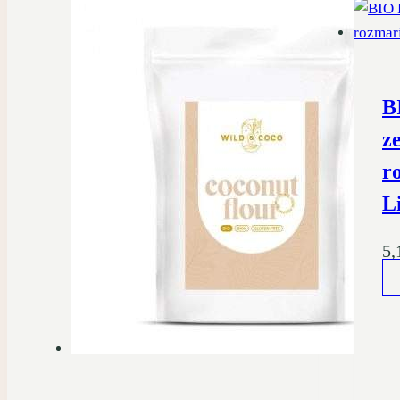
B
z
r
L
5,