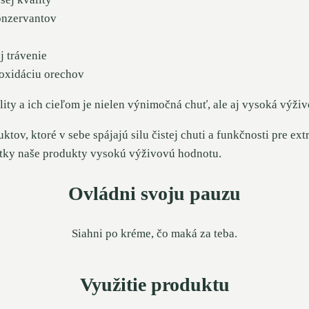
onzervantov
j trávenie
 oxidáciu orechov
ity a ich cieľom je nielen výnimočná chuť, ale aj vysoká výži
v, ktoré v sebe spájajú silu čistej chuti a funkčnosti pre ex
šetky naše produkty vysokú výživovú hodnotu.
Ovládni svoju pauzu
Siahni po kréme, čo maká za teba.
Využitie produktu