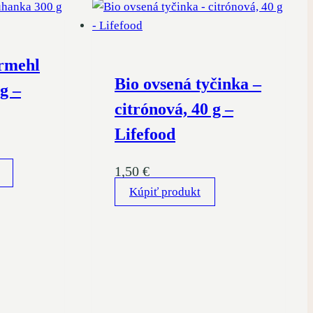
rmehl
Bio ovsená tyčinka –
g –
citrónová, 40 g –
Lifefood
1,50
€
Kúpiť produkt