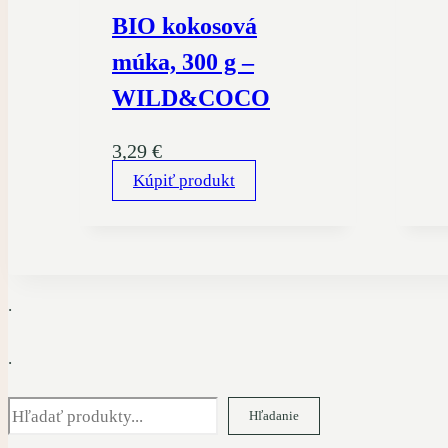
BIO kokosová
múka, 300 g –
WILD&COCO
3,29
€
Kúpiť produkt
.
.
Hľadať
Hľadanie