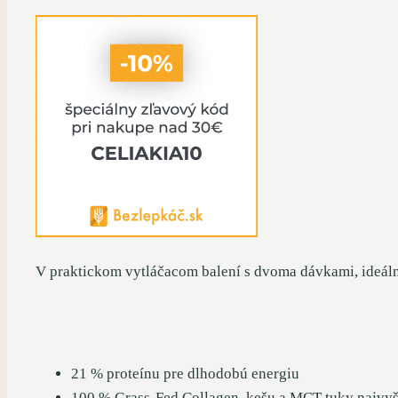
V praktickom vytláčacom balení s dvoma dávkami, ideálne 
21 % proteínu pre dlhodobú energiu
100 % Grass-Fed Collagen, kešu a MCT tuky najvyšš