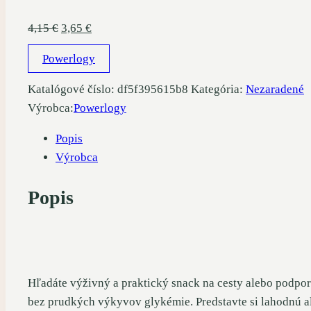
Pôvodná
Aktuálna
4,15
€
3,65
€
cena
cena
Powerlogy
bola:
je:
4,15 €.
3,65 €.
Katalógové číslo:
df5f395615b8
Kategória:
Nezaradené
Výrobca:
Powerlogy
Popis
Výrobca
Popis
Hľadáte výživný a praktický snack na cesty alebo podpo
bez prudkých výkyvov glykémie. Predstavte si lahodnú al