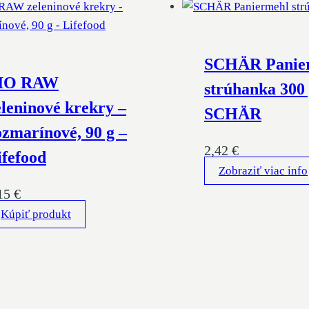
SCHÄR Panie
IO RAW
strúhanka 300 
eleninové krekry –
SCHÄR
ozmarínové, 90 g –
2,42
€
ifefood
Zobraziť viac info
15
€
Kúpiť produkt