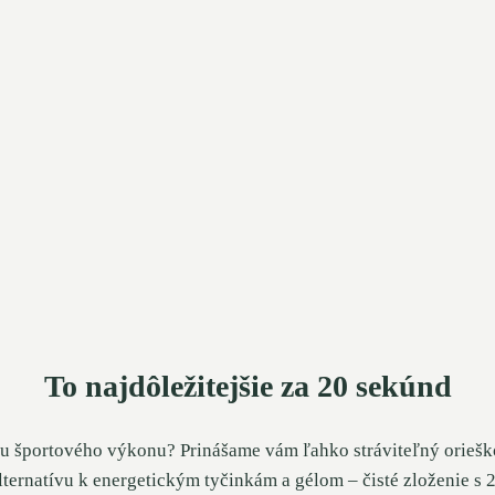
To najdôležitejšie za 20 sekúnd
ru športového výkonu? Prinášame vám ľahko stráviteľný orieš
ternatívu k energetickým tyčinkám a gélom – čisté zloženie s 