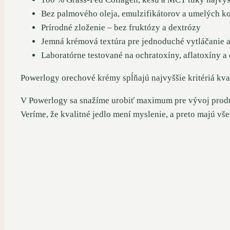
Bez palmového oleja, emulzifikátorov a umelých k
Prírodné zloženie – bez fruktózy a dextrózy
Jemná krémová textúra pre jednoduché vytláčanie a
Laboratórne testované na ochratoxíny, aflatoxíny a
Powerlogy orechové krémy spĺňajú najvyššie kritériá kval
V Powerlogy sa snažíme urobiť maximum pre vývoj produkto
Veríme, že kvalitné jedlo mení myslenie, a preto majú v