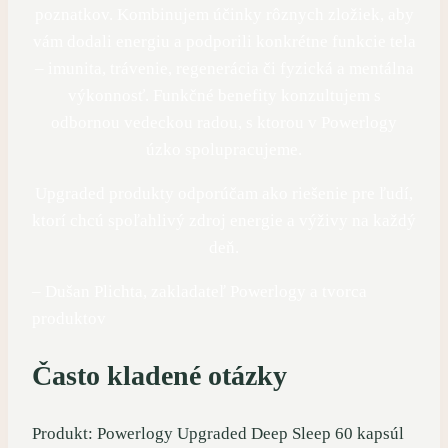
poznatkov. Kombinujem účinky rôznych zložiek, aby
vám dodali energiu a podporili konkrétne funkcie tela
– imunita, trávenie, regenerácia či fyzická a mentálna
výkonnosť. Funkčné benefity konzultujem s
odbornou vedeckou radou, s ktorou v Powerlogy
úzko spolupracujeme.
Upgraded produkty odporúčam ako riešenie pre ľudí,
ktorí chcú spoľahlivý zdroj energie a výživy na každý
deň.
– Dušan Plichta, zakladateľ Powerlogy a tvorca
produktov
Často kladené otázky
Produkt: Powerlogy Upgraded Deep Sleep 60 kapsúl