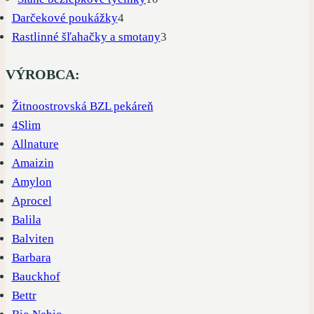
4
produktov
Darčekové poukážky
4
produkty
3
Rastlinné šľahačky a smotany
3
produkty
VÝROBCA:
Žitnoostrovská BZL pekáreň
4Slim
Allnature
Amaizin
Amylon
Aprocel
Balila
Balviten
Barbara
Bauckhof
Bettr