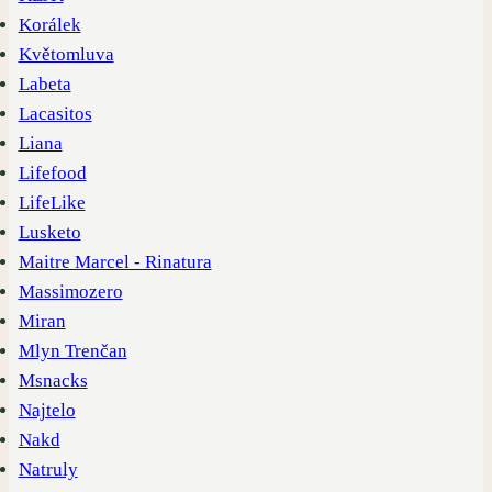
Korálek
Květomluva
Labeta
Lacasitos
Liana
Lifefood
LifeLike
Lusketo
Maitre Marcel - Rinatura
Massimozero
Miran
Mlyn Trenčan
Msnacks
Najtelo
Nakd
Natruly