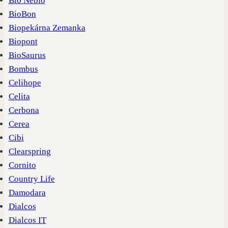
Bio Nebio
BioBon
Biopekárna Zemanka
Biopont
BioSaurus
Bombus
Celihope
Celita
Cerbona
Cerea
Cibi
Clearspring
Cornito
Country Life
Damodara
Dialcos
Dialcos IT