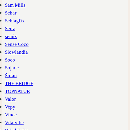
Sam Mills
Schär
Schlagfix
Seitz
semix
Sense Coco
Slowlandia
Soco
Sojade
Šufan
THE BRIDGE
TOPNATUR
Valor
Vepy
Vince
Vitalvibe