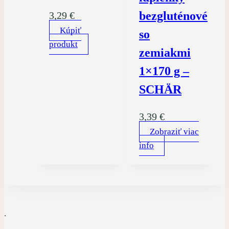
bezgluténové
3,29
€
Kúpiť
so
produkt
zemiakmi
1×170 g –
SCHÄR
3,39
€
Zobraziť viac
info
.