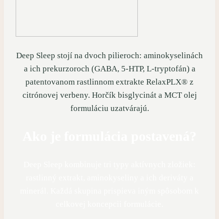
Deep Sleep stojí na dvoch pilieroch: aminokyselinách
a ich prekurzoroch (GABA, 5-HTP, L-tryptofán) a
patentovanom rastlinnom extrakte RelaxPLX® z
citrónovej verbeny. Horčík bisglycinát a MCT olej
formuláciu uzatvárajú.
Ako je formulácia postavená?
Deep Sleep kombinuje tri typy aktívnych zložiek:
rastlinný extrakt, aminokyseliny a ich deriváty a
minerál. Každá skupina prispieva iným spôsobom k
celkovej koncepcii formulácie.