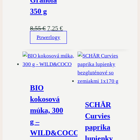
350 g
Pôvodná
Aktuálna
8,55
€
7,25
€
Powerlogy
cena
cena
bola:
je:
8,55 €.
7,25 €.
BIO
kokosová
SCHÄR
múka, 300
Curvies
g –
paprika
WILD&COCO
lupienky