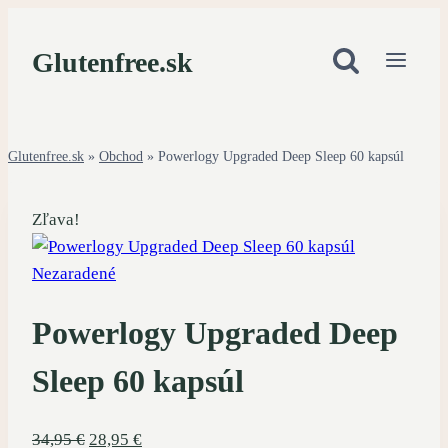
Skip
to
Glutenfree.sk
content
Glutenfree.sk
»
Obchod
»
Powerlogy Upgraded Deep Sleep 60 kapsúl
Zľava!
Nezaradené
Powerlogy Upgraded Deep
Sleep 60 kapsúl
Pôvodná
Aktuálna
34,95
€
28,95
€