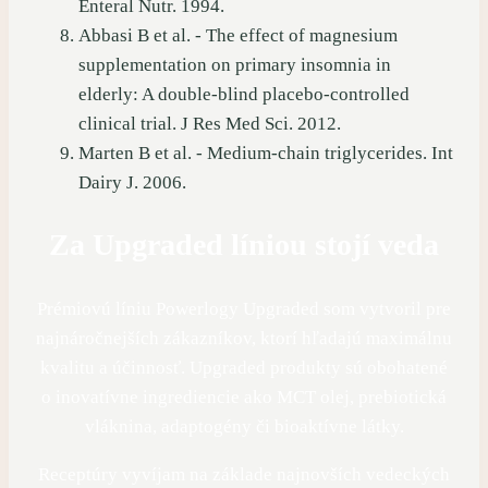
Enteral Nutr. 1994.
Abbasi B et al. - The effect of magnesium
supplementation on primary insomnia in
elderly: A double-blind placebo-controlled
clinical trial. J Res Med Sci. 2012.
Marten B et al. - Medium-chain triglycerides. Int
Dairy J. 2006.
Za Upgraded líniou stojí veda
Prémiovú líniu Powerlogy Upgraded som vytvoril pre
najnáročnejších zákazníkov, ktorí hľadajú maximálnu
kvalitu a účinnosť. Upgraded produkty sú obohatené
o inovatívne ingrediencie ako MCT olej, prebiotická
vláknina, adaptogény či bioaktívne látky.
Receptúry vyvíjam na základe najnovších vedeckých