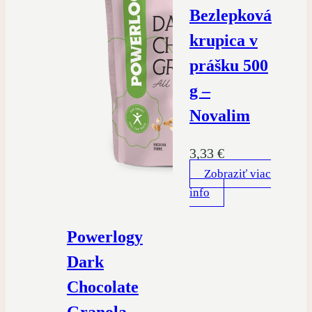
Bezlepková
krupica v
prášku 500
g –
Novalim
3,33
€
Zobraziť viac
info
Powerlogy
Dark
Chocolate
Granola