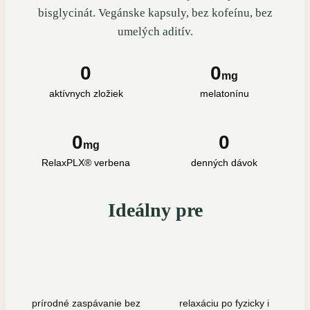
bisglycinát. Vegánske kapsuly, bez kofeínu, bez
umelých aditív.
0
0
mg
aktívnych zložiek
melatonínu
0
0
mg
RelaxPLX® verbena
denných dávok
Ideálny pre
prírodné zaspávanie bez
relaxáciu po fyzicky i