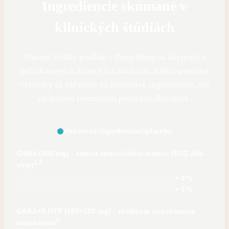
Ingrediencie skúmané v
klinických štúdiách
Viaceré zložky použité v Deep Sleep sa objavujú v
publikovaných klinických štúdiách. Nižšie uvedené
výsledky sa vzťahujú na jednotlivé ingrediencie, nie
na hotovú formuláciu produktu ako celok.
sledovaná ingrediencia
placebo
GABA (100 mg) - zmena relaxačného indexu (EEG alfa
1,2
vlny)
+ 0 %
+ 0 %
GABA+5-HTP (100+100 mg) - skrátenie oneskorenia
3
zaspávania