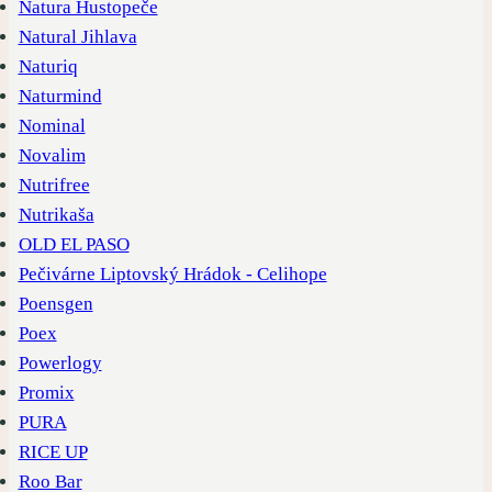
Natura Hustopeče
Natural Jihlava
Naturiq
Naturmind
Nominal
Novalim
Nutrifree
Nutrikaša
OLD EL PASO
Pečivárne Liptovský Hrádok - Celihope
Poensgen
Poex
Powerlogy
Promix
PURA
RICE UP
Roo Bar