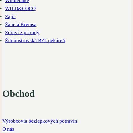
Wholebake
WILD&COCO
Zajíc
Žaneta Kremsa
Zdravi z prirody
Žitnoostrovská BZL pekáreň
Obchod
Výrobcovia bezlepkových potravín
O nás