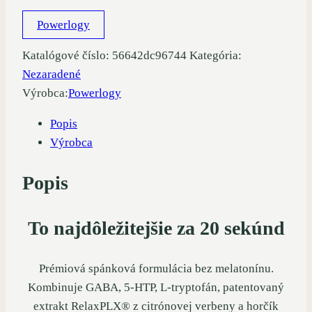
cena
cena
Powerlogy
bola:
je:
34,95 €.
28,95 €.
Katalógové číslo:
56642dc96744
Kategória:
Nezaradené
Výrobca:
Powerlogy
Popis
Výrobca
Popis
To najdôležitejšie za 20 sekúnd
Prémiová spánková formulácia bez melatonínu.
Kombinuje GABA, 5-HTP, L-tryptofán, patentovaný
extrakt RelaxPLX® z citrónovej verbeny a horčík