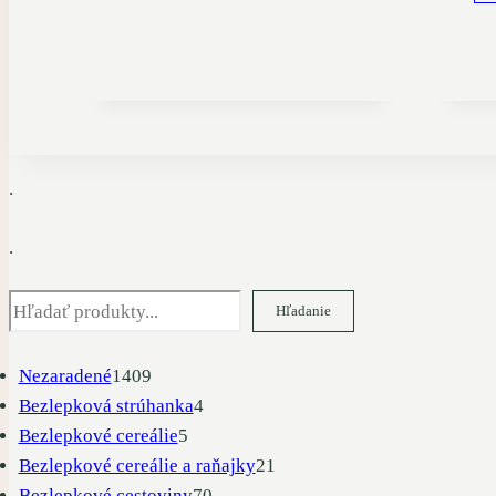
.
.
Hľadať
Hľadanie
1409
Nezaradené
1409
produktov
4
Bezlepková strúhanka
4
5
produkty
Bezlepkové cereálie
5
produktov
21
Bezlepkové cereálie a raňajky
21
70
produktov
Bezlepkové cestoviny
70