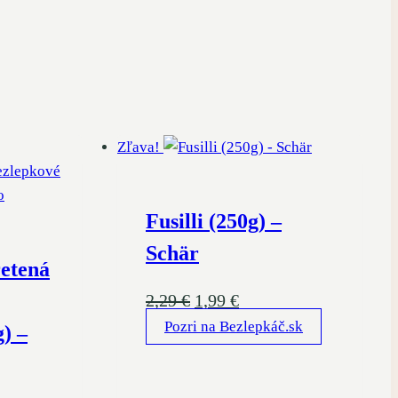
Zľava!
Fusilli (250g) –
Schär
retená
Pôvodná
Aktuálna
2,29
€
1,99
€
Pozri na Bezlepkáč.sk
cena
cena
g) –
bola:
je:
2,29 €.
1,99 €.