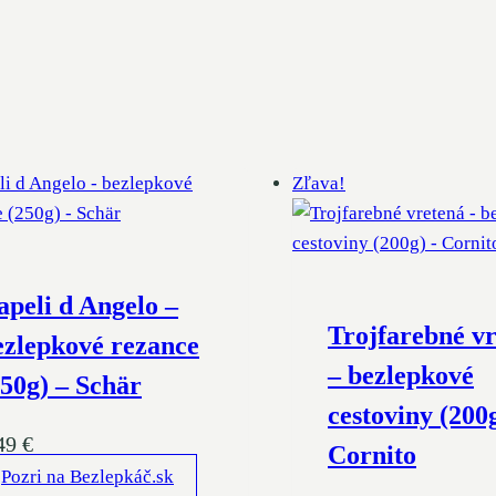
Zľava!
apeli d Angelo –
Trojfarebné v
ezlepkové rezance
– bezlepkové
250g) – Schär
cestoviny (200
49
€
Cornito
Pozri na Bezlepkáč.sk