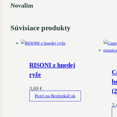
Novalim
Súvisiace produkty
RISONI z hnedej
C
ryže
b
3,69
€
(
Pozri na Bezlepkáč.sk
2,