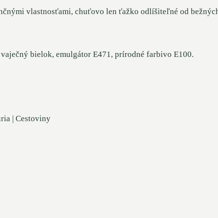
nčnými vlastnosťami, chuťovo len ťažko odlíšiteľné od bežných
vaječný bielok, emulgátor E471, prírodné farbivo E100.
ria | Cestoviny