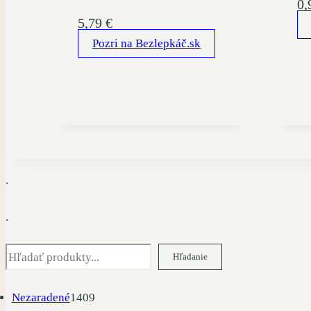
0,
5,79
€
Pozri na Bezlepkáč.sk
.
.
Hľadať
Hľadanie
1409
Nezaradené
1409