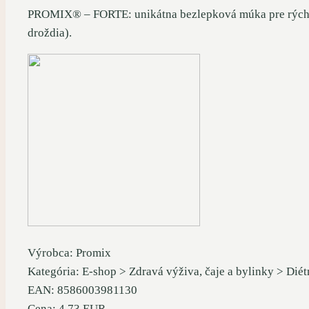
PROMIX® – FORTE: unikátna bezlepková múka pre rýchle ky
droždia).
Výrobca: Promix
Kategória: E-shop > Zdravá výživa, čaje a bylinky > Dié
EAN: 8586003981130
Cena: 4.73 EUR