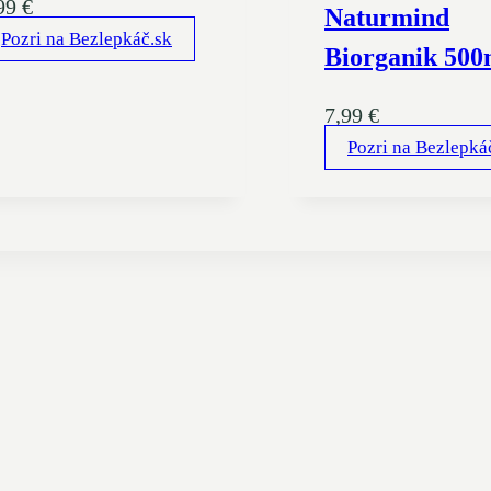
99
€
Naturmind
Pozri na Bezlepkáč.sk
Biorganik 500
7,99
€
Pozri na Bezlepká