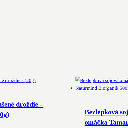
ušené droždie –
Bezlepková só
20g)
omáčka Tamar