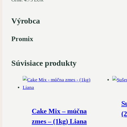
Výrobca
Promix
Súvisiace produkty
S
Cake Mix – múčna
(
zmes – (1kg) Liana