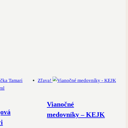
Zľava!
Vianočné
jová
medovníky – KEJK
i