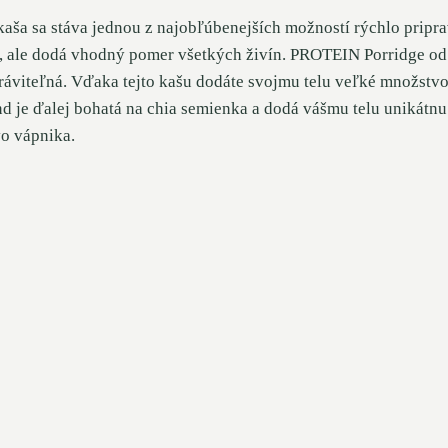
kaša sa stáva jednou z najobľúbenejších možností rýchlo pripr
i, ale dodá vhodný pomer všetkých živín. PROTEIN Porridge od 
áviteľná. Vďaka tejto kašu dodáte svojmu telu veľké množstvo 
nd je ďalej bohatá na chia semienka a dodá vášmu telu unikátn
vo vápnika.