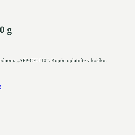
0 g
upónom: „AFP-CELI10“. Kupón uplatníte v košíku.
é