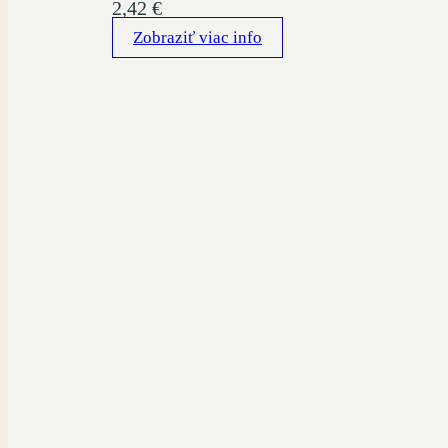
2,42
€
Zobraziť viac info