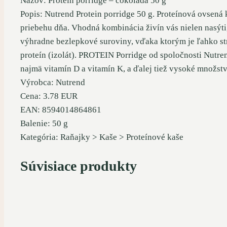
Názov: Protein porridge – čokoláda 50 g
Popis: Nutrend Protein porridge 50 g. Proteínová ovsená 
priebehu dňa. Vhodná kombinácia živín vás nielen nasýt
výhradne bezlepkové suroviny, vďaka ktorým je ľahko str
proteín (izolát). PROTEIN Porridge od spoločnosti Nutre
najmä vitamín D a vitamín K, a ďalej tiež vysoké množst
Výrobca: Nutrend
Cena: 3.78 EUR
EAN: 8594014864861
Balenie: 50 g
Kategória: Raňajky > Kaše > Proteínové kaše
Súvisiace produkty