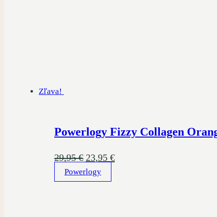
Zľava!
Powerlogy Fizzy Collagen Orang
Pôvodná
Aktuálna
29,95
€
23,95
€
Powerlogy
cena
cena
bola:
je:
29,95 €.
23,95 €.