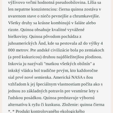
výživovo veľmi hodnotná pseudoobilovina. Líšia sa
len nepatrne konzistenciou: čierna quinoa zostáva v
uvarenom stave o niečo pevnejšie a chrumkavejšie.
Všetky druhy sa krásne kombinujú v šaláte alebo
rizote. Quinoa obsahuje kvalitné vyvážené
bielkoviny. Quinoa pôvodom pochádza z
juhoamerických Ánd, kde sa pestovala až do výšky 4
000 metrov. Pre andské civilizácie bola po zemiakoch
(a pred kukuricou) druhou najdôležitejšou plodinou.
Inkovia ju nazývali "matkou všetkých obilnín" a
inkský vládca bol tradične prvým, kto každoročne
sial prvé nové semienka. Americká NASA s ňou
vzhľadom k jej špeciálnym vlastnostiam počíta ako s
jednou zo základných potravín pre vesmírne lety s
ľudskou posádkou. Quinoa predstavuje výbornú
alternatívu k ryžu či kuskusu. Zloženie: quinoa čierna
*. * Produkt kontrolovaného ekologického