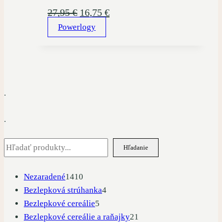
Pôvodná
Aktuálna
27,95
€
16,75
€
Powerlogy
cena
cena
bola:
je:
27,95 €.
16,75 €.
.
.
Hľadať
Hľadanie
1410
Nezaradené
1410
produktov
4
Bezlepková strúhanka
4
5
produkty
Bezlepkové cereálie
5
produktov
21
Bezlepkové cereálie a raňajky
21