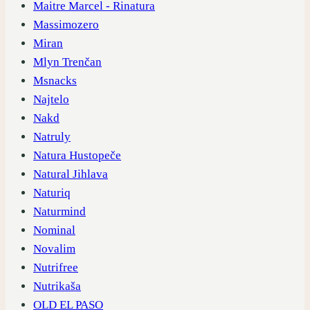
Maitre Marcel - Rinatura
Massimozero
Miran
Mlyn Trenčan
Msnacks
Najtelo
Nakd
Natruly
Natura Hustopeče
Natural Jihlava
Naturiq
Naturmind
Nominal
Novalim
Nutrifree
Nutrikaša
OLD EL PASO