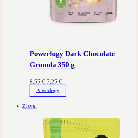
Powerlogy Dark Chocolate
Granola 350 g
Pôvodná
Aktuálna
8,55
€
7,25
€
Powerlogy
cena
cena
bola:
je:
Zľava!
8,55 €.
7,25 €.