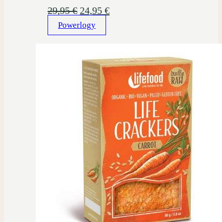
Pôvodná
Aktuálna
29,95
€
24,95
€
Powerlogy
cena
cena
bola:
je:
29,95 €.
24,95 €.