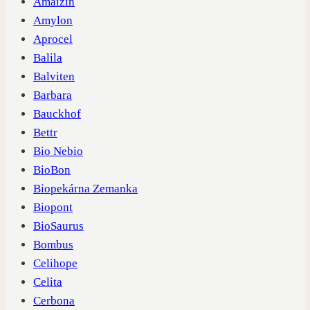
Amaizin
Amylon
Aprocel
Balila
Balviten
Barbara
Bauckhof
Bettr
Bio Nebio
BioBon
Biopekárna Zemanka
Biopont
BioSaurus
Bombus
Celihope
Celita
Cerbona