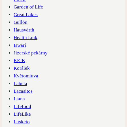
Garden of Life
Great Lakes
Gullón
Hauswirth
Health Link
Iswari
Jizerské pekárny
KEJK
Korálek
Květomluva
Labeta
Lacasitos
Liana
Lifefood
LifeLike
Lusketo