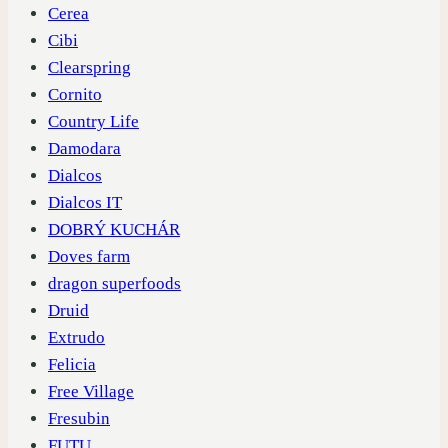
Cerea
Cibi
Clearspring
Cornito
Country Life
Damodara
Dialcos
Dialcos IT
DOBRÝ KUCHÁR
Doves farm
dragon superfoods
Druid
Extrudo
Felicia
Free Village
Fresubin
FUTU