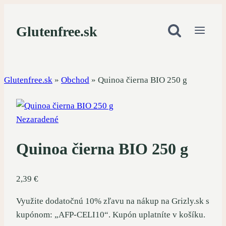
Skip
to
Glutenfree.sk
content
Glutenfree.sk
»
Obchod
»
Quinoa čierna BIO 250 g
Nezaradené
Quinoa čierna BIO 250 g
2,39
€
Využite dodatočnú 10% zľavu na nákup na Grizly.sk s
kupónom: „AFP-CELI10“. Kupón uplatníte v košíku.