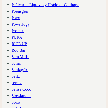
Pečivárne Liptovský Hrádok - Celihope
Poensgen
Poex
Powerlogy
Promix
PURA
RICE UP
Roo Bar
Sam Mills
Schär
Schlagfix
Seitz
semix
Sense Coco
Slowlandia
Soco