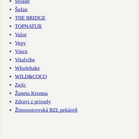
Sojade
Šufan
THE BRIDGE
TOPNATUR
Valor
Vepy
Vince
Vitalvibe
Wholebake
WILD&COCO
Zajíc
Žaneta Kremsa
Zdravi z prirody
Žitnoostrovská BZL pekáreň