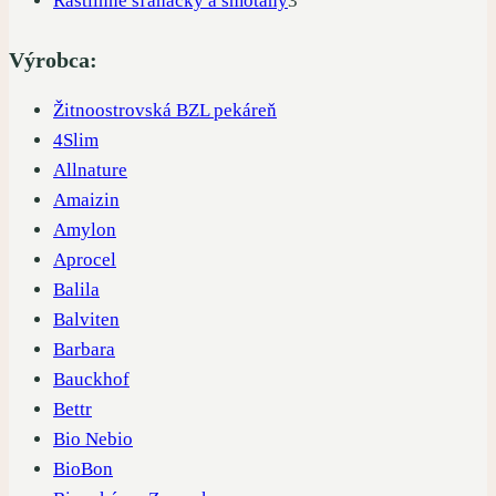
Rastlinné šľahačky a smotany
3
produkty
Výrobca:
Žitnoostrovská BZL pekáreň
4Slim
Allnature
Amaizin
Amylon
Aprocel
Balila
Balviten
Barbara
Bauckhof
Bettr
Bio Nebio
BioBon