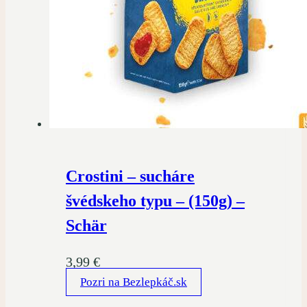
Crostini – sucháre
švédskeho typu – (150g) –
Schär
3,99
€
Pozri na Bezlepkáč.sk