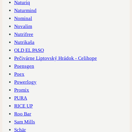
Naturiq
Naturmind
Nominal
Novalim
Nutrifree
Nutrikaša
OLD EL PASO
Pečivárne Liptovský Hrádok - Celihope
Poensgen
Poex
Powerlogy
Promix
PURA
RICE UP
Roo Bar
Sam Mills
Schär