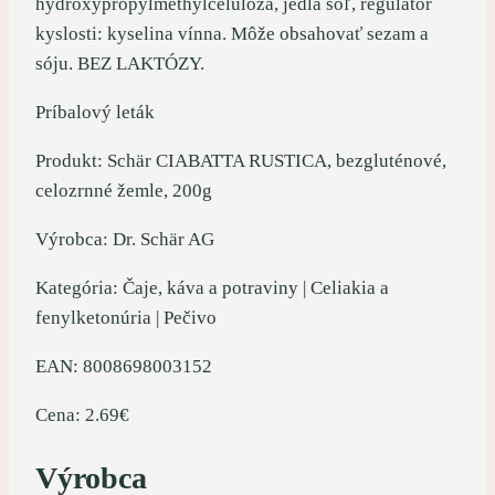
hydroxypropylmethylcelulóza, jedlá soľ, regulátor
kyslosti: kyselina vínna. Môže obsahovať sezam a
sóju. BEZ LAKTÓZY.
Príbalový leták
Produkt: Schär CIABATTA RUSTICA, bezgluténové,
celozrnné žemle, 200g
Výrobca: Dr. Schär AG
Kategória: Čaje, káva a potraviny | Celiakia a
fenylketonúria | Pečivo
EAN: 8008698003152
Cena: 2.69€
Výrobca