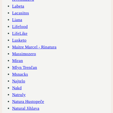
Labeta
Lacasitos
Liana
Lifefood
LifeLike
Lusketo
Maitre Marcel - Rinatura
Massimozero
Miran
Mlyn Trenčan
Msnacks
Najtelo
Nakd
Natruly
Natura Hustopeče
Natural Jihlava