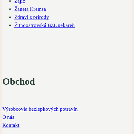
Zajíc
Žaneta Kremsa
Zdravi z prirody
Žitnoostrovská BZL pekáreň
Obchod
Výrobcovia bezlepkových potravín
O nás
Kontakt