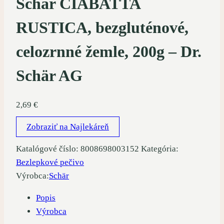
Schär CIABATTA
RUSTICA, bezgluténové,
celozrnné žemle, 200g – Dr.
Schär AG
2,69
€
Zobraziť na Najlekáreň
Katalógové číslo:
8008698003152
Kategória:
Bezlepkové pečivo
Výrobca:
Schär
Popis
Výrobca