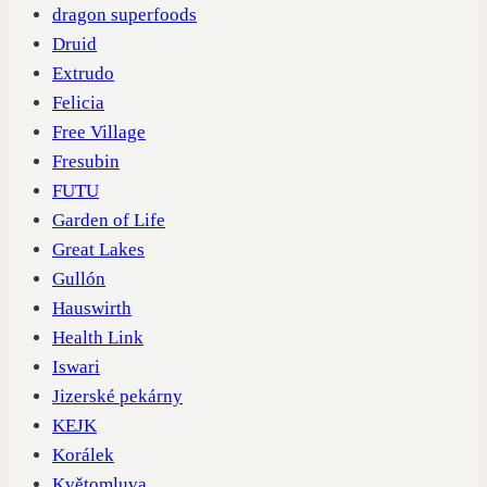
dragon superfoods
Druid
Extrudo
Felicia
Free Village
Fresubin
FUTU
Garden of Life
Great Lakes
Gullón
Hauswirth
Health Link
Iswari
Jizerské pekárny
KEJK
Korálek
Květomluva