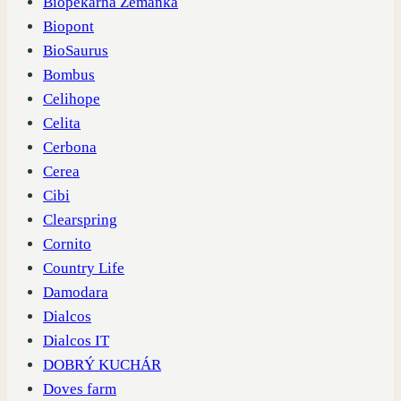
Biopekárna Zemanka
Biopont
BioSaurus
Bombus
Celihope
Celita
Cerbona
Cerea
Cibi
Clearspring
Cornito
Country Life
Damodara
Dialcos
Dialcos IT
DOBRÝ KUCHÁR
Doves farm