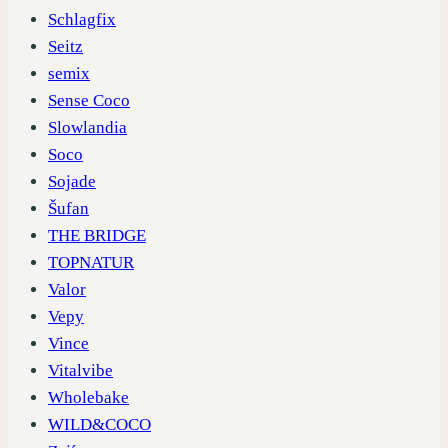
Schlagfix
Seitz
semix
Sense Coco
Slowlandia
Soco
Sojade
Šufan
THE BRIDGE
TOPNATUR
Valor
Vepy
Vince
Vitalvibe
Wholebake
WILD&COCO