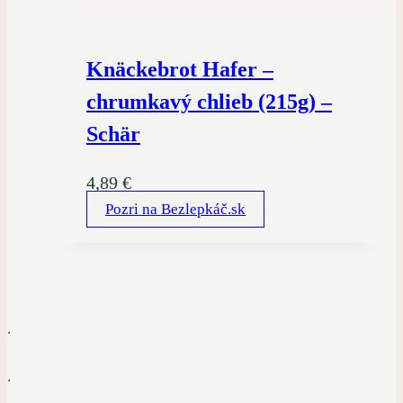
Knäckebrot Hafer –
chrumkavý chlieb (215g) –
Schär
4,89
€
Pozri na Bezlepkáč.sk
.
.