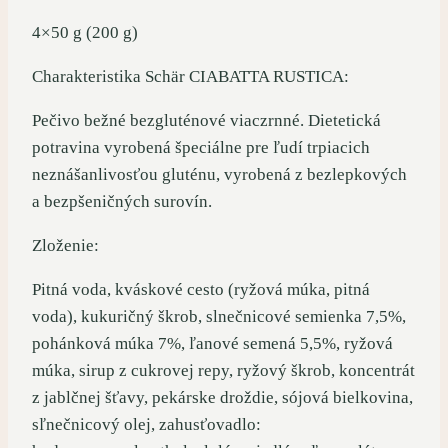
4×50 g (200 g)
Charakteristika Schär CIABATTA RUSTICA:
Pečivo bežné bezgluténové viaczrnné. Dietetická
potravina vyrobená špeciálne pre ľudí trpiacich
neznášanlivosťou gluténu, vyrobená z bezlepkových
a bezpšeničných surovín.
Zloženie:
Pitná voda, kváskové cesto (ryžová múka, pitná
voda), kukuričný škrob, slnečnicové semienka 7,5%,
pohánková múka 7%, ľanové semená 5,5%, ryžová
múka, sirup z cukrovej repy, ryžový škrob, koncentrát
z jablčnej šťavy, pekárske droždie, sójová bielkovina,
sľnečnicový olej, zahusťovadlo: