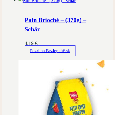
Pain Brioché – (370g) –
Schär
4,19
€
Pozri na Bezlepkáč.sk