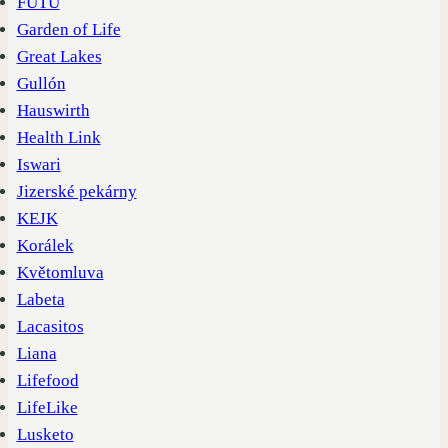
FUTU
Garden of Life
Great Lakes
Gullón
Hauswirth
Health Link
Iswari
Jizerské pekárny
KEJK
Korálek
Květomluva
Labeta
Lacasitos
Liana
Lifefood
LifeLike
Lusketo