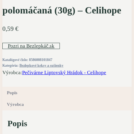
polomáčaná (30g) – Celihope
0,59
€
Pozri na Bezlepkáč.sk
Katalógové číslo:
8586008101847
Kategória:
Bezlepkové keksy a sušienky
Výrobca:
Pečivárne Liptovský Hrádok - Celihope
Popis
Výrobca
Popis