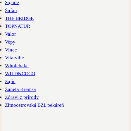
Sojade
Šufan
THE BRIDGE
TOPNATUR
Valor
Vepy
Vince
Vitalvibe
Wholebake
WILD&COCO
Zajíc
Žaneta Kremsa
Zdravi z prirody
Žitnoostrovská BZL pekáreň