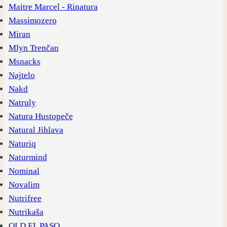
Maitre Marcel - Rinatura
Massimozero
Miran
Mlyn Trenčan
Msnacks
Najtelo
Nakd
Natruly
Natura Hustopeče
Natural Jihlava
Naturiq
Naturmind
Nominal
Novalim
Nutrifree
Nutrikaša
OLD EL PASO