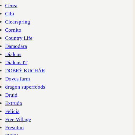
Cerea
Cibi
Clearspring
Cornito
Country Life
Damodara
Dialcos
Dialcos IT
DOBRÝ KUCHÁR
Doves farm
dragon superfoods
Druid
Extrudo
Felicia
Free Village
Fresubin