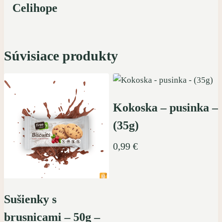
Celihope
Súvisiace produkty
Kokoska – pusinka –
(35g)
0,99
€
Sušienky s
brusnicami – 50g –