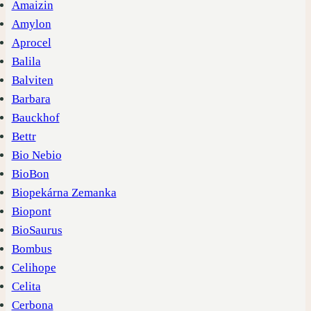
Amaizin
Amylon
Aprocel
Balila
Balviten
Barbara
Bauckhof
Bettr
Bio Nebio
BioBon
Biopekárna Zemanka
Biopont
BioSaurus
Bombus
Celihope
Celita
Cerbona