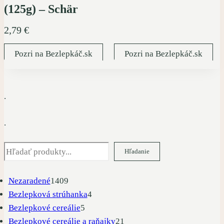
(125g) – Schär
2,79
€
Pozri na Bezlepkáč.sk
Pozri na Bezlepkáč.sk
.
.
Hľadať
Hľadanie
1409
Nezaradené
1409
produktov
4
Bezlepková strúhanka
4
5
produkty
Bezlepkové cereálie
5
produktov
21
Bezlepkové cereálie a raňajky
21