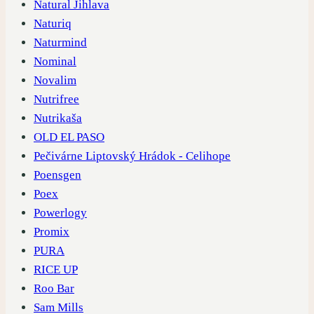
Natural Jihlava
Naturiq
Naturmind
Nominal
Novalim
Nutrifree
Nutrikaša
OLD EL PASO
Pečivárne Liptovský Hrádok - Celihope
Poensgen
Poex
Powerlogy
Promix
PURA
RICE UP
Roo Bar
Sam Mills