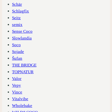
Schär
Schlagfix
Seitz
semix
Sense Coco
Slowlandia
Soco
Sojade
Šufan
THE BRIDGE
TOPNATUR
Valor
Vepy
Vince
Vitalvibe
Wholebake