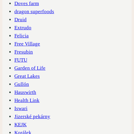
Doves farm
dragon superfoods
Druid
Extrudo
Felicia
Free Village
Fresubin
FUTU
Garden of Life
Great Lakes
Gullón
Hauswirth
Health Link
Iswari
Jizerské pekárny
KEJK
Korálek