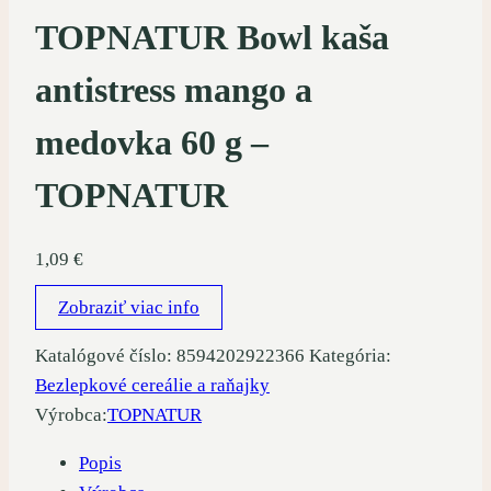
TOPNATUR Bowl kaša
antistress mango a
medovka 60 g –
TOPNATUR
1,09
€
Zobraziť viac info
Katalógové číslo:
8594202922366
Kategória:
Bezlepkové cereálie a raňajky
Výrobca:
TOPNATUR
Popis