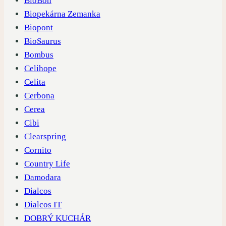
BioBon
Biopekárna Zemanka
Biopont
BioSaurus
Bombus
Celihope
Celita
Cerbona
Cerea
Cibi
Clearspring
Cornito
Country Life
Damodara
Dialcos
Dialcos IT
DOBRÝ KUCHÁR