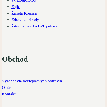
WILD&COCO
Zajíc
Žaneta Kremsa
Zdravi z prirody
Žitnoostrovská BZL pekáreň
Obchod
Výrobcovia bezlepkových potravín
O nás
Kontakt