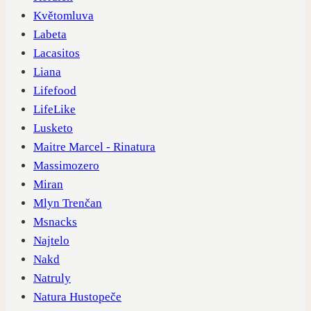
Květomluva
Labeta
Lacasitos
Liana
Lifefood
LifeLike
Lusketo
Maitre Marcel - Rinatura
Massimozero
Miran
Mlyn Trenčan
Msnacks
Najtelo
Nakd
Natruly
Natura Hustopeče