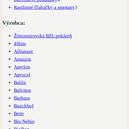
produkty
3
Rastlinné šľahačky a smotany
3
produkty
Výrobca:
Žitnoostrovská BZL pekáreň
4Slim
Allnature
Amaizin
Amylon
Aprocel
Balila
Balviten
Barbara
Bauckhof
Bettr
Bio Nebio