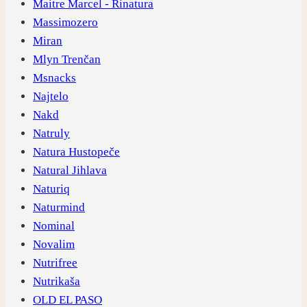
Maitre Marcel - Rinatura
Massimozero
Miran
Mlyn Trenčan
Msnacks
Najtelo
Nakd
Natruly
Natura Hustopeče
Natural Jihlava
Naturiq
Naturmind
Nominal
Novalim
Nutrifree
Nutrikaša
OLD EL PASO