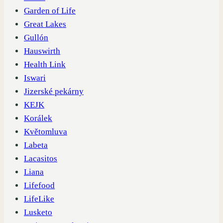
Garden of Life
Great Lakes
Gullón
Hauswirth
Health Link
Iswari
Jizerské pekárny
KEJK
Korálek
Květomluva
Labeta
Lacasitos
Liana
Lifefood
LifeLike
Lusketo