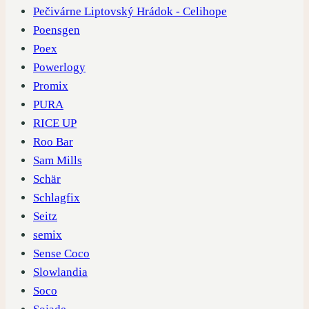
Pečivárne Liptovský Hrádok - Celihope
Poensgen
Poex
Powerlogy
Promix
PURA
RICE UP
Roo Bar
Sam Mills
Schär
Schlagfix
Seitz
semix
Sense Coco
Slowlandia
Soco