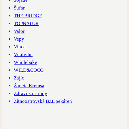
Sojade
Šufan
THE BRIDGE
TOPNATUR
Valor
Vepy
Vince
Vitalvibe
Wholebake
WILD&COCO
Zajíc
Žaneta Kremsa
Zdravi z prirody
Žitnoostrovská BZL pekáreň