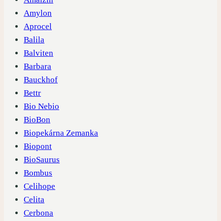
Amylon
Aprocel
Balila
Balviten
Barbara
Bauckhof
Bettr
Bio Nebio
BioBon
Biopekárna Zemanka
Biopont
BioSaurus
Bombus
Celihope
Celita
Cerbona