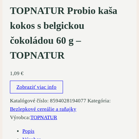
TOPNATUR Probio kaša
kokos s belgickou
čokoládou 60 g –
TOPNATUR
1,09
€
Zobraziť viac info
Katalógové číslo:
8594028194077
Kategória:
Bezlepkové cereálie a raňajky
Výrobca:
TOPNATUR
Popis