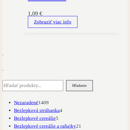
1,09
€
Zobraziť viac info
.
.
Hľadať
Hľadanie
1409
Nezaradené
1409
produktov
4
Bezlepková strúhanka
4
5
produkty
Bezlepkové cereálie
5
produktov
21
Bezlepkové cereálie a raňajky
21