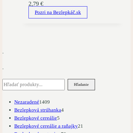
2,79
€
Pozri na Bezlepkáč.sk
.
.
Hľadať
Hľadanie
1409
Nezaradené
1409
produktov
4
Bezlepková strúhanka
4
5
produkty
Bezlepkové cereálie
5
produktov
21
Bezlepkové cereálie a raňajky
21