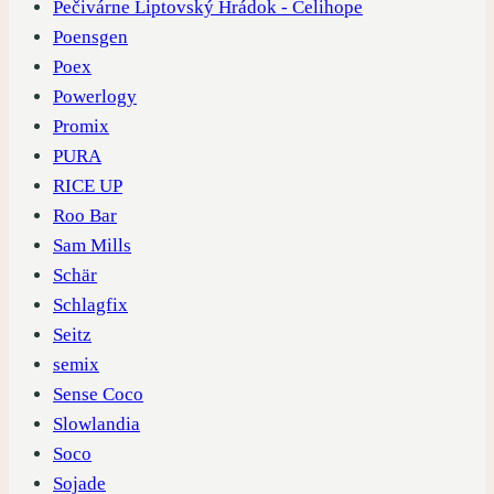
Pečivárne Liptovský Hrádok - Celihope
Poensgen
Poex
Powerlogy
Promix
PURA
RICE UP
Roo Bar
Sam Mills
Schär
Schlagfix
Seitz
semix
Sense Coco
Slowlandia
Soco
Sojade