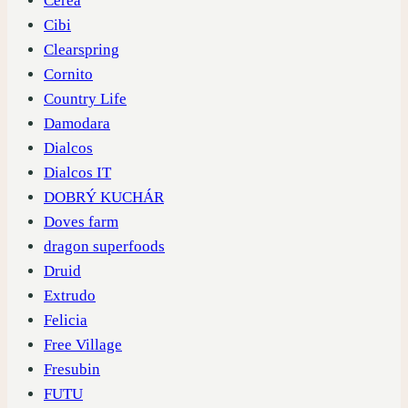
Cerea
Cibi
Clearspring
Cornito
Country Life
Damodara
Dialcos
Dialcos IT
DOBRÝ KUCHÁR
Doves farm
dragon superfoods
Druid
Extrudo
Felicia
Free Village
Fresubin
FUTU