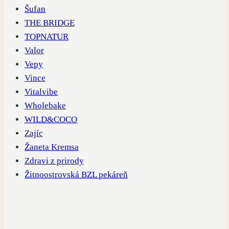
Šufan
THE BRIDGE
TOPNATUR
Valor
Vepy
Vince
Vitalvibe
Wholebake
WILD&COCO
Zajíc
Žaneta Kremsa
Zdravi z prirody
Žitnoostrovská BZL pekáreň