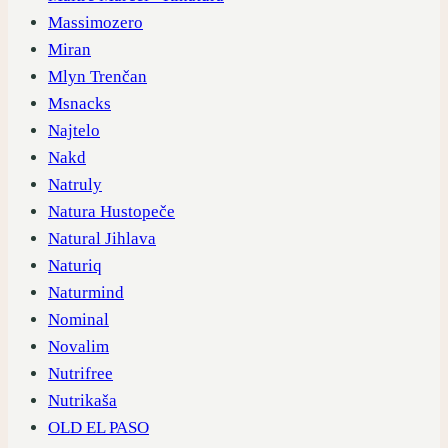
Massimozero
Miran
Mlyn Trenčan
Msnacks
Najtelo
Nakd
Natruly
Natura Hustopeče
Natural Jihlava
Naturiq
Naturmind
Nominal
Novalim
Nutrifree
Nutrikaša
OLD EL PASO