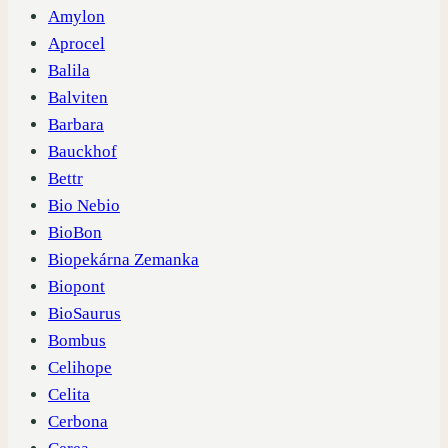
Amylon
Aprocel
Balila
Balviten
Barbara
Bauckhof
Bettr
Bio Nebio
BioBon
Biopekárna Zemanka
Biopont
BioSaurus
Bombus
Celihope
Celita
Cerbona