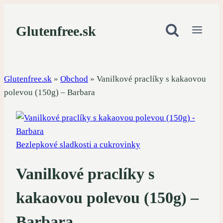
Skip
to
Glutenfree.sk
content
Glutenfree.sk
»
Obchod
»
Vanilkové praclíky s kakaovou
polevou (150g) – Barbara
Bezlepkové sladkosti a cukrovinky
Vanilkové praclíky s
kakaovou polevou (150g) –
Barbara