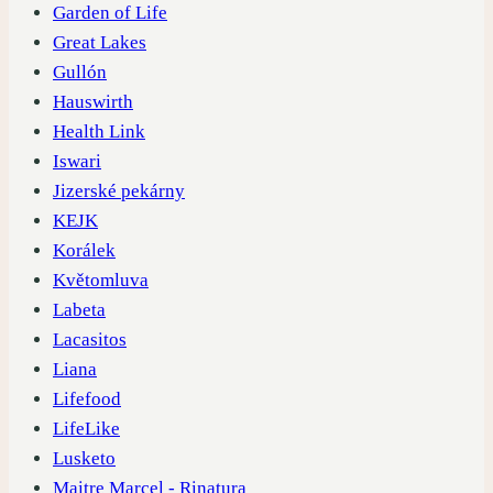
Garden of Life
Great Lakes
Gullón
Hauswirth
Health Link
Iswari
Jizerské pekárny
KEJK
Korálek
Květomluva
Labeta
Lacasitos
Liana
Lifefood
LifeLike
Lusketo
Maitre Marcel - Rinatura