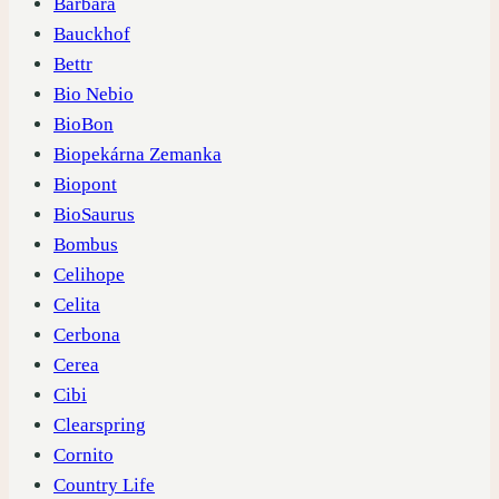
Barbara
Bauckhof
Bettr
Bio Nebio
BioBon
Biopekárna Zemanka
Biopont
BioSaurus
Bombus
Celihope
Celita
Cerbona
Cerea
Cibi
Clearspring
Cornito
Country Life