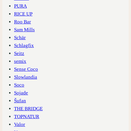
PURA
RICE UP
Roo Bar
Sam Mills
Schär
Schlagfix
Seitz
semix
Sense Coco
Slowlandia
Soco
Sojade
Šufan
THE BRIDGE
TOPNATUR
Valor