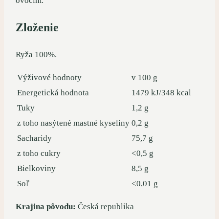
ovocím.
Zloženie
Ryža 100%.
Výživové hodnoty
v 100 g
Energetická hodnota
1479 kJ/348 kcal
Tuky
1,2 g
z toho nasýtené mastné kyseliny
0,2 g
Sacharidy
75,7 g
z toho cukry
<0,5 g
Bielkoviny
8,5 g
Soľ
<0,01 g
Krajina pôvodu:
Česká republika