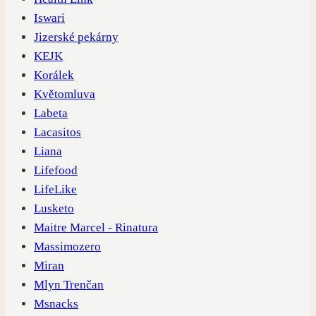
Iswari
Jizerské pekárny
KEJK
Korálek
Květomluva
Labeta
Lacasitos
Liana
Lifefood
LifeLike
Lusketo
Maitre Marcel - Rinatura
Massimozero
Miran
Mlyn Trenčan
Msnacks