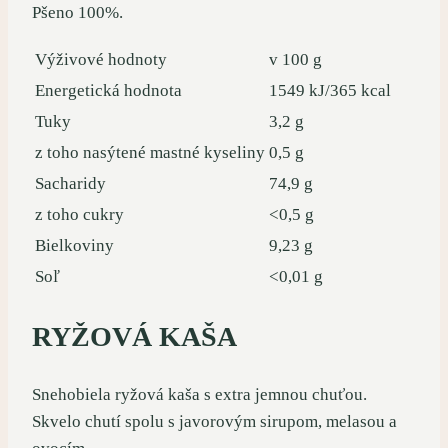
Pšeno 100%.
Výživové hodnoty
v 100 g
Energetická hodnota
1549 kJ/365 kcal
Tuky
3,2 g
z toho nasýtené mastné kyseliny
0,5 g
Sacharidy
74,9 g
z toho cukry
<0,5 g
Bielkoviny
9,23 g
Soľ
<0,01 g
RYŽOVÁ KAŠA
Snehobiela ryžová kaša s extra jemnou chuťou.
Skvelo chutí spolu s javorovým sirupom, melasou a