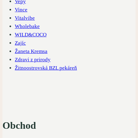
Vepy
Vince
Vitalvibe
Wholebake
WILD&COCO
Zajíc
Žaneta Kremsa
Zdravi z prirody
Žitnoostrovská BZL pekáreň
Obchod