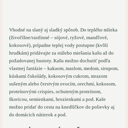
Vhodné na slaný aj sladký spôsob. Do teplého mlieka
(živočíšne/rastlinné – sójové, ryžové, mandľové,
kokosové), prípadne teplej vody postupne (kvôli
hrudkám) pridávajte za stáleho miešania kašu až do
požadovanej hustoty. Kašu možno dochutiť podľa
vlastnej fantázie – kakaom, maslom, medom, sirupom,
kúskami čokolády, kokosovým cukrom, mrazom
sušeným alebo čerstvým ovocím, orechmi, kokosom,
proteínovými crispies, ochuteným proteínom,
škoricou, semienkami, hrozienkami a pod. Kaše
možno pridať do cesta na knedlíčkov do polievky aj
do domácich nátierok a pod.