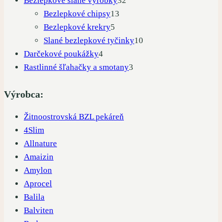
Bezlepkové slané výrobky
32
13
produktov
Bezlepkové chipsy
13
5
produktov
Bezlepkové krekry
5
produktov
10
Slané bezlepkové tyčinky
10
4
produktov
Darčekové poukážky
4
produkty
3
Rastlinné šľahačky a smotany
3
produkty
Výrobca:
Žitnoostrovská BZL pekáreň
4Slim
Allnature
Amaizin
Amylon
Aprocel
Balila
Balviten