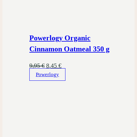
Powerlogy Organic
Cinnamon Oatmeal 350 g
Pôvodná
Aktuálna
9,95
€
8,45
€
Powerlogy
cena
cena
bola:
je:
9,95 €.
8,45 €.