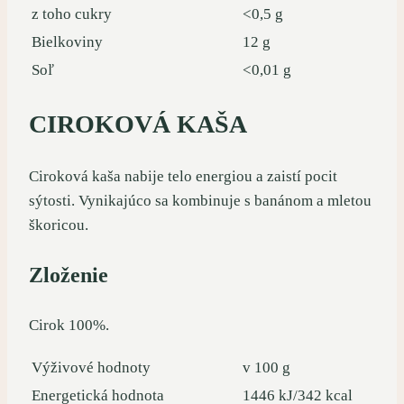
z toho cukry
<0,5 g
Bielkoviny
12 g
Soľ
<0,01 g
CIROKOVÁ KAŠA
Ciroková kaša nabije telo energiou a zaistí pocit
sýtosti. Vynikajúco sa kombinuje s banánom a mletou
škoricou.
Zloženie
Cirok 100%.
Výživové hodnoty
v 100 g
Energetická hodnota
1446 kJ/342 kcal