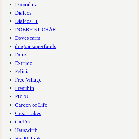
Damodara
Dialcos
Dialcos IT
DOBRÝ KUCHÁR
Doves farm
dragon superfoods
Druid
Extrudo
Felicia
Free Village
Fresubin
FUTU
Garden of Life
Great Lakes
Gullón
Hauswirth
Health Link