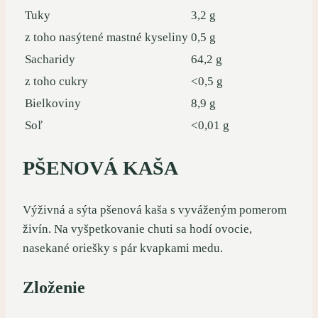
Tuky
3,2 g
z toho nasýtené mastné kyseliny
0,5 g
Sacharidy
64,2 g
z toho cukry
<0,5 g
Bielkoviny
8,9 g
Soľ
<0,01 g
PŠENOVÁ KAŠA
Výživná a sýta pšenová kaša s vyváženým pomerom
živín. Na vyšpetkovanie chuti sa hodí ovocie,
nasekané oriešky s pár kvapkami medu.
Zloženie