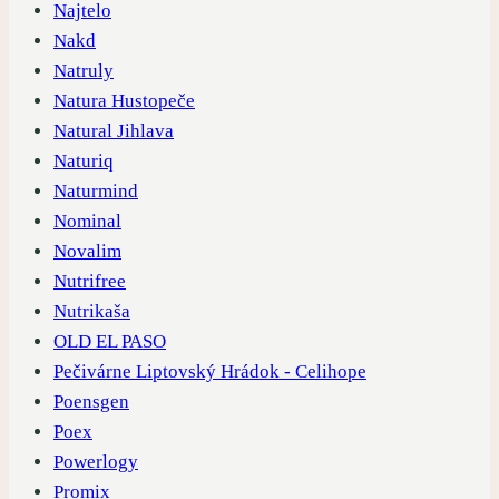
Najtelo
Nakd
Natruly
Natura Hustopeče
Natural Jihlava
Naturiq
Naturmind
Nominal
Novalim
Nutrifree
Nutrikaša
OLD EL PASO
Pečivárne Liptovský Hrádok - Celihope
Poensgen
Poex
Powerlogy
Promix