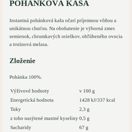
POHÁNKOVÁ KAŠA
Instantná pohánková kaša očarí príjemnou vôňou a
unikátnou chuťou. Na obohatenie je výborná zmes
semienok, chrumkavých orieškov, obľúbeného ovocia
a trstinová melasa.
Zloženie
Pohánka 100%.
Výživové hodnoty
v 100 g
Energetická hodnota
1428 kJ/337 kcal
Tuky
2,3 g
z toho nasýtené mastné kyseliny
0,5 g
Sacharidy
67 g