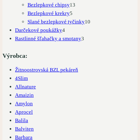
13
produktov
Bezlepkové chipsy
13
5
produktov
Bezlepkové krekry
5
produktov
10
Slané bezlepkové tyčinky
10
4
produktov
Darčekové poukážky
4
produkty
3
Rastlinné šľahačky a smotany
3
produkty
Výrobca:
Žitnoostrovská BZL pekáreň
4Slim
Allnature
Amaizin
Amylon
Aprocel
Balila
Balviten
Barbara