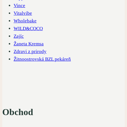
Vince
Vitalvibe
Wholebake
WILD&COCO
Zajíc
Žaneta Kremsa
Zdravi z prirody
Žitnoostrovská BZL pekáreň
Obchod