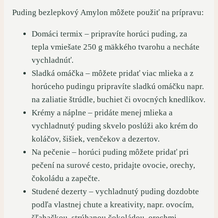
Puding bezlepkový Amylon môžete použiť na prípravu:
Domáci termix – pripravíte horúci puding, za
tepla vmiešate 250 g mäkkého tvarohu a necháte
vychladnúť.
Sladká omáčka – môžete pridať viac mlieka a z
horúceho pudingu pripravíte sladkú omáčku napr.
na zaliatie štrúdle, buchiet či ovocných knedlíkov.
Krémy a náplne – pridáte menej mlieka a
vychladnutý puding skvelo poslúži ako krém do
koláčov, šišiek, venčekov a dezertov.
Na pečenie – horúci puding môžete pridať pri
pečení na surové cesto, pridajte ovocie, orechy,
čokoládu a zapečte.
Studené dezerty – vychladnutý puding dozdobte
podľa vlastnej chute a kreativity, napr. ovocím,
šľahačkou, strúhanou čokoládou, orechmi.