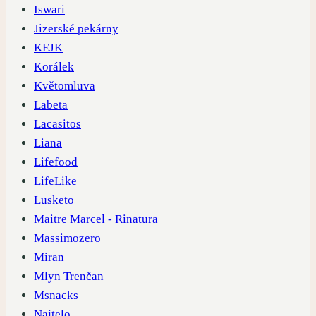
Iswari
Jizerské pekárny
KEJK
Korálek
Květomluva
Labeta
Lacasitos
Liana
Lifefood
LifeLike
Lusketo
Maitre Marcel - Rinatura
Massimozero
Miran
Mlyn Trenčan
Msnacks
Najtelo