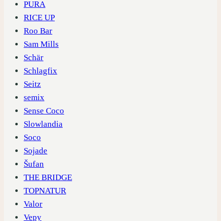
PURA
RICE UP
Roo Bar
Sam Mills
Schär
Schlagfix
Seitz
semix
Sense Coco
Slowlandia
Soco
Sojade
Šufan
THE BRIDGE
TOPNATUR
Valor
Vepy