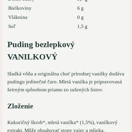
Bielkoviny
6 g
Vláknina
0 g
Soľ
1,5 g
Puding bezlepkový
VANILKOVÝ
Sladká vôňa a originálna chuť prírodnej vanilky dodáva
pudingu jedinečné čaro. Mletá vanilka je pripravovaná
šetrným spôsobom priamo zo sušených listov.
Zloženie
Kukuričný škrob*, mletá vanilka* (1,5%), vanilkový
extrakt. Môže obsahovať stopy
vajec a mlieka
.