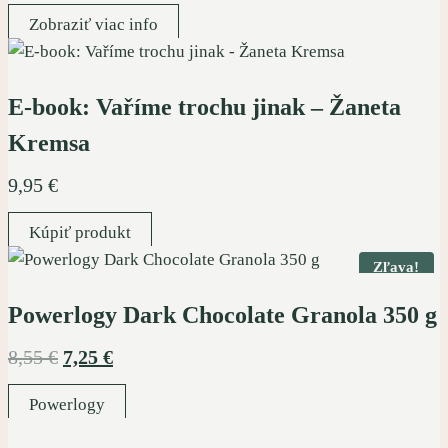
Zobraziť viac info
E-book: Vaříme trochu jinak – Žaneta
Kremsa
9,95
€
Kúpiť produkt
Zľava!
Powerlogy Dark Chocolate Granola 350 g
Pôvodná
Aktuálna
8,55
€
7,25
€
cena
cena
Powerlogy
bola:
je: