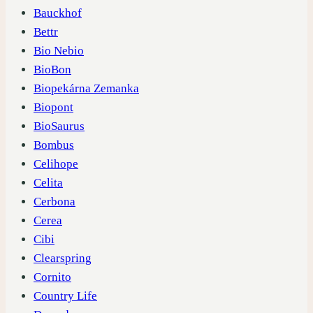
Bauckhof
Bettr
Bio Nebio
BioBon
Biopekárna Zemanka
Biopont
BioSaurus
Bombus
Celihope
Celita
Cerbona
Cerea
Cibi
Clearspring
Cornito
Country Life