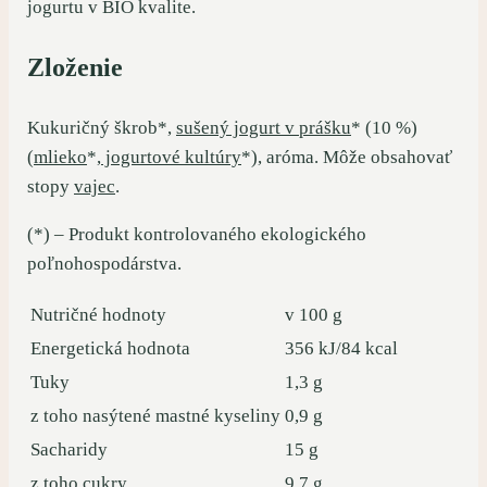
jogurtu v BIO kvalite.
Zloženie
Kukuričný škrob*,
sušený jogurt v prášku
* (10 %)
(
mlieko
*,
jogurtové kultúry
*), aróma. Môže obsahovať
stopy
vajec
.
(*) – Produkt kontrolovaného ekologického
poľnohospodárstva.
Nutričné hodnoty
v 100 g
Energetická hodnota
356 kJ/84 kcal
Tuky
1,3 g
z toho nasýtené mastné kyseliny
0,9 g
Sacharidy
15 g
z toho cukry
9,7 g