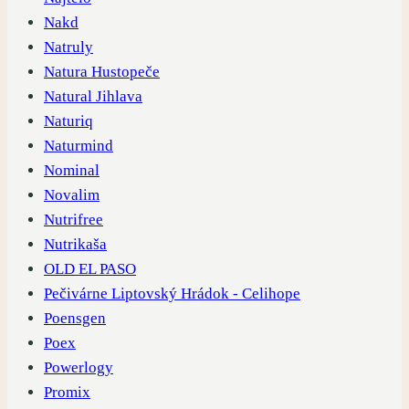
Nakd
Natruly
Natura Hustopeče
Natural Jihlava
Naturiq
Naturmind
Nominal
Novalim
Nutrifree
Nutrikaša
OLD EL PASO
Pečivárne Liptovský Hrádok - Celihope
Poensgen
Poex
Powerlogy
Promix