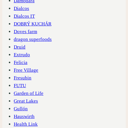
Damodara
Dialcos
Dialcos IT
DOBRÝ KUCHÁR
Doves farm
dragon superfoods
Druid
Extrudo
Felicia
Free Village
Fresubin
FUTU
Garden of Life
Great Lakes
Gullón
Hauswirth
Health Link