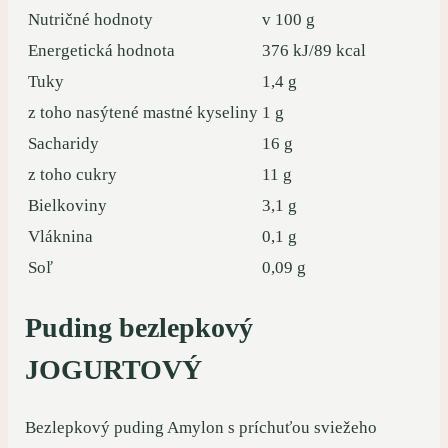
Nutričné hodnoty
v 100 g
Energetická hodnota
376 kJ/89 kcal
Tuky
1,4 g
z toho nasýtené mastné kyseliny
1 g
Sacharidy
16 g
z toho cukry
11 g
Bielkoviny
3,1 g
Vláknina
0,1 g
Soľ
0,09 g
Puding bezlepkový
JOGURTOVÝ
Bezlepkový puding Amylon s príchuťou sviežeho