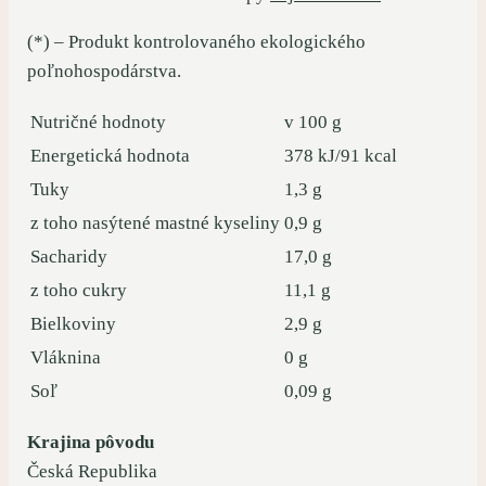
(*) – Produkt kontrolovaného ekologického
poľnohospodárstva.
Nutričné hodnoty
v 100 g
Energetická hodnota
378 kJ/91 kcal
Tuky
1,3 g
z toho nasýtené mastné kyseliny
0,9 g
Sacharidy
17,0 g
z toho cukry
11,1 g
Bielkoviny
2,9 g
Vláknina
0 g
Soľ
0,09 g
Krajina pôvodu
Česká Republika