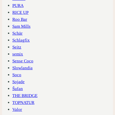
PURA
RICE UP
Roo Bar
Sam Mills
Schär
Schlagfix
Seitz
semix
Sense Coco
Slowlandia
Soco
Sojade
Šufan
THE BRIDGE
TOPNATUR
Valor