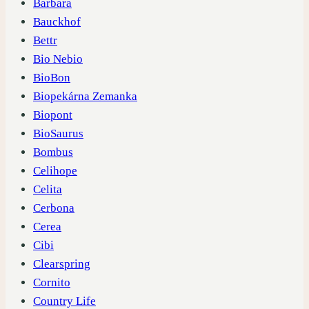
Barbara
Bauckhof
Bettr
Bio Nebio
BioBon
Biopekárna Zemanka
Biopont
BioSaurus
Bombus
Celihope
Celita
Cerbona
Cerea
Cibi
Clearspring
Cornito
Country Life