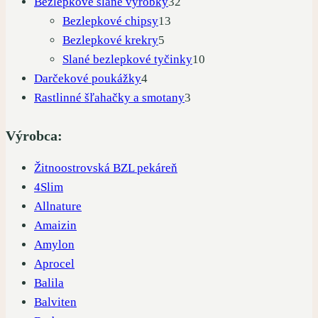
32
produkty
Bezlepkové slané výrobky
32
13
produktov
Bezlepkové chipsy
13
5
produktov
Bezlepkové krekry
5
produktov
10
Slané bezlepkové tyčinky
10
4
produktov
Darčekové poukážky
4
produkty
3
Rastlinné šľahačky a smotany
3
produkty
Výrobca:
Žitnoostrovská BZL pekáreň
4Slim
Allnature
Amaizin
Amylon
Aprocel
Balila
Balviten