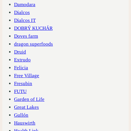
Damodara
Dialcos
Dialcos IT
DOBRÝ KUCHÁR
Doves farm
dragon superfoods
Druid
Extrudo
Felicia
Free Village
Fresubin
FUTU
Garden of Life
Great Lakes
Gullón
Hauswirth
Health Link