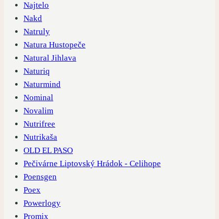
Najtelo
Nakd
Natruly
Natura Hustopeče
Natural Jihlava
Naturiq
Naturmind
Nominal
Novalim
Nutrifree
Nutrikaša
OLD EL PASO
Pečivárne Liptovský Hrádok - Celihope
Poensgen
Poex
Powerlogy
Promix