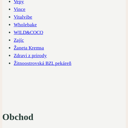
Vepy
Vince
Vitalvibe
Wholebake
WILD&COCO
Zajíc
Žaneta Kremsa
Zdravi z prirody
Žitnoostrovská BZL pekáreň
Obchod