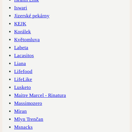
Iswari
Jizerské pekárny
KEJK
Korálek
Květomluva
Labeta
Lacasitos
Liana
Lifefood
LifeLike
Lusketo
Maitre Marcel - Rinatura
Massimozero
Miran
Mlyn Trenčan
Msnacks