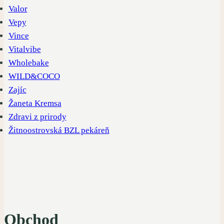
Valor
Vepy
Vince
Vitalvibe
Wholebake
WILD&COCO
Zajíc
Žaneta Kremsa
Zdravi z prirody
Žitnoostrovská BZL pekáreň
Obchod