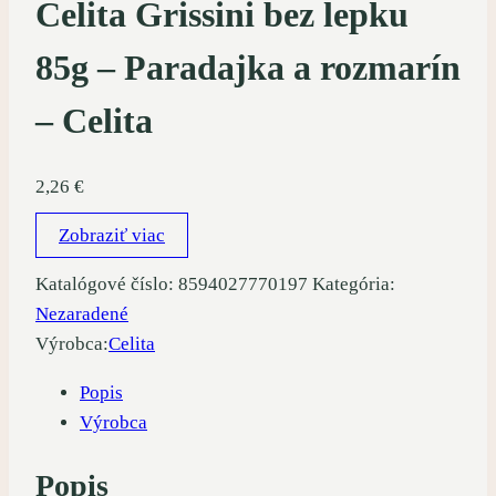
Celita Grissini bez lepku
85g – Paradajka a rozmarín
– Celita
2,26
€
Zobraziť viac
Katalógové číslo:
8594027770197
Kategória:
Nezaradené
Výrobca:
Celita
Popis
Výrobca
Popis