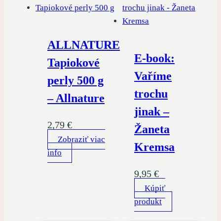
ALLNATURE
E-book:
Tapiokové
Vaříme
perly 500 g
trochu
– Allnature
jinak –
2,79
€
Žaneta
Zobraziť viac
Kremsa
info
9,95
€
Kúpiť
produkt