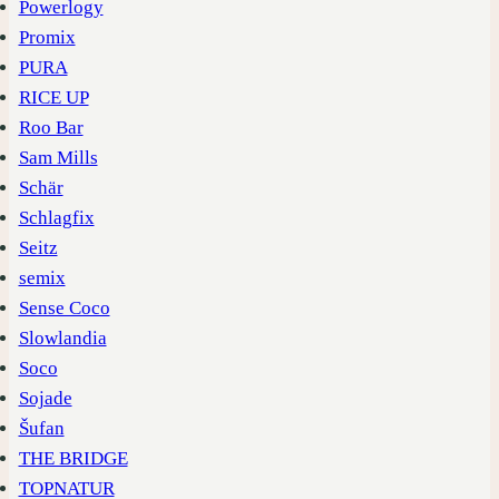
Powerlogy
Promix
PURA
RICE UP
Roo Bar
Sam Mills
Schär
Schlagfix
Seitz
semix
Sense Coco
Slowlandia
Soco
Sojade
Šufan
THE BRIDGE
TOPNATUR