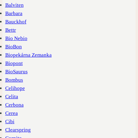
Balviten
Barbara
Bauckhof
Bettr
Bio Nebio
BioBon
Biopekárna Zemanka
Biopont
BioSaurus
Bombus
Celihope
Celita
Cerbona
Cerea
Cibi
Clearspring