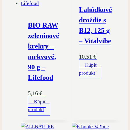
Lahôdkové
droždie s
BIO RAW
B12, 125 g
zeleninové
– Vitalvibe
krekry –
mrkvové,
10,51
€
Kúpiť
90 g –
produkt
Lifefood
5,16
€
Kúpiť
produkt