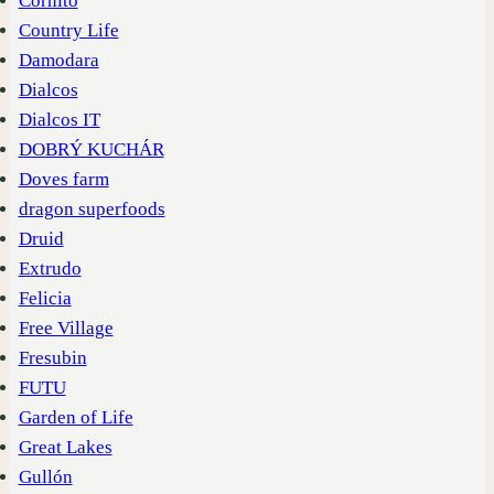
Cornito
Country Life
Damodara
Dialcos
Dialcos IT
DOBRÝ KUCHÁR
Doves farm
dragon superfoods
Druid
Extrudo
Felicia
Free Village
Fresubin
FUTU
Garden of Life
Great Lakes
Gullón