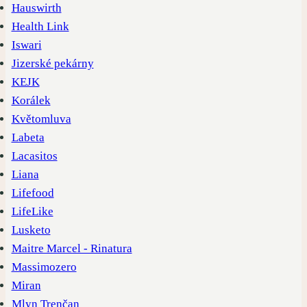
Hauswirth
Health Link
Iswari
Jizerské pekárny
KEJK
Korálek
Květomluva
Labeta
Lacasitos
Liana
Lifefood
LifeLike
Lusketo
Maitre Marcel - Rinatura
Massimozero
Miran
Mlyn Trenčan