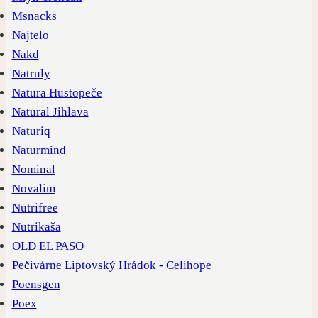
Msnacks
Najtelo
Nakd
Natruly
Natura Hustopeče
Natural Jihlava
Naturiq
Naturmind
Nominal
Novalim
Nutrifree
Nutrikaša
OLD EL PASO
Pečivárne Liptovský Hrádok - Celihope
Poensgen
Poex