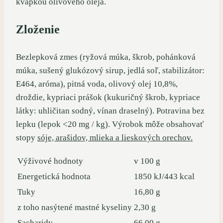
kvapkou olivového oleja.
Zloženie
Bezlepková zmes (ryžová múka, škrob, pohánková
múka, sušený glukózový sirup, jedlá soľ, stabilizátor:
E464, aróma), pitná voda, olivový olej 10,8%,
droždie, kypriaci prášok (kukuričný škrob, kypriace
látky: uhličitan sodný, vínan draselný). Potravina bez
lepku (lepok <20 mg / kg). Výrobok môže obsahovať
stopy
sóje, arašidov, mlieka a lieskových orechov.
Výživové hodnoty
v 100 g
Energetická hodnota
1850 kJ/443 kcal
Tuky
16,80 g
z toho nasýtené mastné kyseliny
2,30 g
Sacharidy
66,00 g