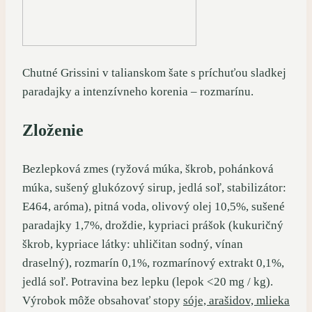
Chutné Grissini v talianskom šate s príchuťou sladkej
paradajky a intenzívneho korenia – rozmarínu.
Zloženie
Bezlepková zmes (ryžová múka, škrob, pohánková
múka, sušený glukózový sirup, jedlá soľ, stabilizátor:
E464, aróma), pitná voda, olivový olej 10,5%, sušené
paradajky 1,7%, droždie, kypriaci prášok (kukuričný
škrob, kypriace látky: uhličitan sodný, vínan
draselný), rozmarín 0,1%, rozmarínový extrakt 0,1%,
jedlá soľ. Potravina bez lepku (lepok <20 mg / kg).
Výrobok môže obsahovať stopy
sóje, arašidov, mlieka