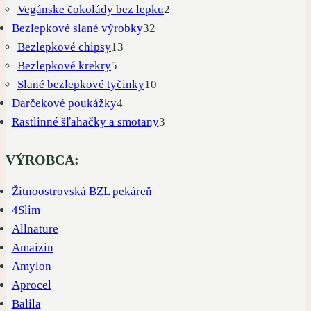
produkty
2
Vegánske čokolády bez lepku
2
32
produkty
Bezlepkové slané výrobky
32
13
produktov
Bezlepkové chipsy
13
5
produktov
Bezlepkové krekry
5
produktov
10
Slané bezlepkové tyčinky
10
4
produktov
Darčekové poukážky
4
produkty
3
Rastlinné šľahačky a smotany
3
produkty
VÝROBCA:
Žitnoostrovská BZL pekáreň
4Slim
Allnature
Amaizin
Amylon
Aprocel
Balila