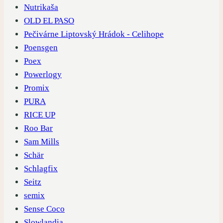
Nutrikaša
OLD EL PASO
Pečivárne Liptovský Hrádok - Celihope
Poensgen
Poex
Powerlogy
Promix
PURA
RICE UP
Roo Bar
Sam Mills
Schär
Schlagfix
Seitz
semix
Sense Coco
Slowlandia