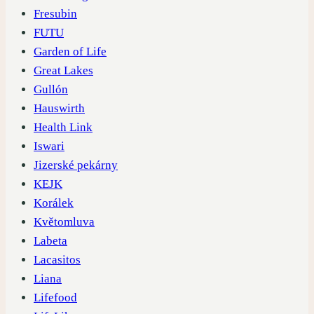
Fresubin
FUTU
Garden of Life
Great Lakes
Gullón
Hauswirth
Health Link
Iswari
Jizerské pekárny
KEJK
Korálek
Květomluva
Labeta
Lacasitos
Liana
Lifefood