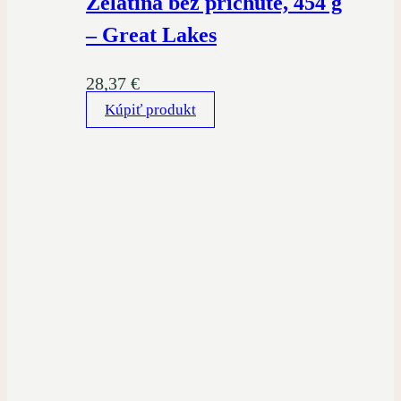
Želatína bez príchute, 454 g
– Great Lakes
28,37
€
Kúpiť produkt