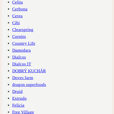
Celita
Cerbona
Cerea
Cibi
Clearspring
Cornito
Country Life
Damodara
Dialcos
Dialcos IT
DOBRÝ KUCHÁR
Doves farm
dragon superfoods
Druid
Extrudo
Felicia
Free Village