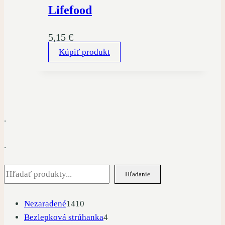
Lifefood
5,15
€
Kúpiť produkt
.
.
Hľadať
Hľadanie
1410
Nezaradené
1410
produktov
4
Bezlepková strúhanka
4