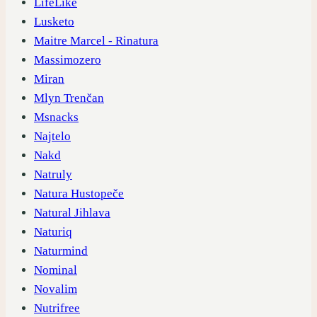
LifeLike
Lusketo
Maitre Marcel - Rinatura
Massimozero
Miran
Mlyn Trenčan
Msnacks
Najtelo
Nakd
Natruly
Natura Hustopeče
Natural Jihlava
Naturiq
Naturmind
Nominal
Novalim
Nutrifree