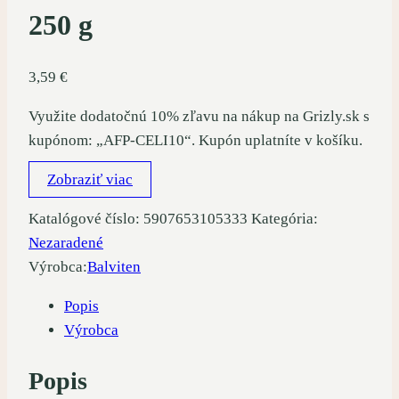
250 g
3,59
€
Využite dodatočnú 10% zľavu na nákup na Grizly.sk s
kupónom: „AFP-CELI10“. Kupón uplatníte v košíku.
Zobraziť viac
Katalógové číslo:
5907653105333
Kategória:
Nezaradené
Výrobca:
Balviten
Popis
Výrobca
Popis