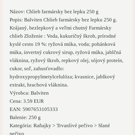
Názov: Chlieb farmársky bez lepku 250 g
Popis: Balviten Chlieb farmársky bez lepku 250 g.
Krájaný, bezlepkový a veľmi chutný Farmársky
chlieb Zloženie : Voda, kukuričný škrob, prírodné
kyslé cesto 19 %: ryžová múka, voda; pohánková
múka, invertný cukrový sirup, ryžová múka, jablčná
vláknina, ryžový škrob, repkový olej, sójový proteín,
cukor, soľ, zahusťovadlo:
hydroxypropylmetylcelulóza; kvasnice, jablkový
extrakt, hrachová vláknina.
Výrobca: Balviten
Cena: 3.59 EUR
EAN: 5907653105333
Balenie: 250 g
Kategória: Raňajky > Trvanlivé pečivo > Slané
pečivo