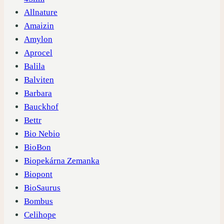
Allnature
Amaizin
Amylon
Aprocel
Balila
Balviten
Barbara
Bauckhof
Bettr
Bio Nebio
BioBon
Biopekárna Zemanka
Biopont
BioSaurus
Bombus
Celihope