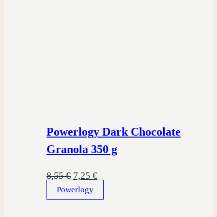
Powerlogy Dark Chocolate
Granola 350 g
Pôvodná
Aktuálna
8,55
€
7,25
€
Powerlogy
cena
cena
bola:
je: