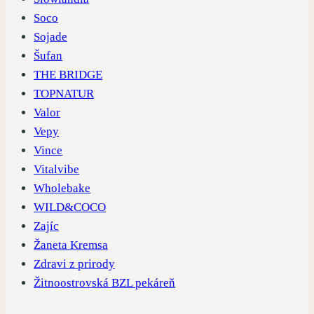
Soco
Sojade
Šufan
THE BRIDGE
TOPNATUR
Valor
Vepy
Vince
Vitalvibe
Wholebake
WILD&COCO
Zajíc
Žaneta Kremsa
Zdravi z prirody
Žitnoostrovská BZL pekáreň