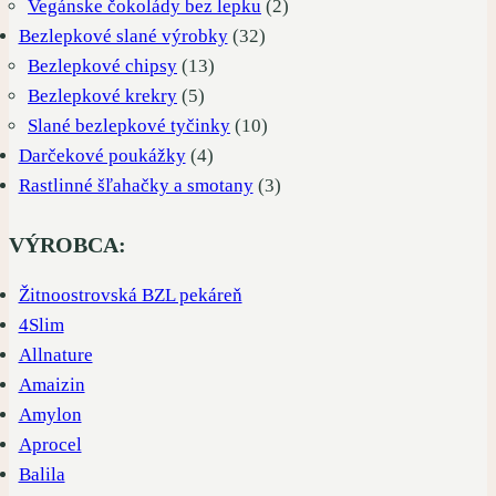
produkty
2
Vegánske čokolády bez lepku
2
32
produkty
Bezlepkové slané výrobky
32
13
produktov
Bezlepkové chipsy
13
5
produktov
Bezlepkové krekry
5
produktov
10
Slané bezlepkové tyčinky
10
4
produktov
Darčekové poukážky
4
produkty
3
Rastlinné šľahačky a smotany
3
produkty
VÝROBCA:
Žitnoostrovská BZL pekáreň
4Slim
Allnature
Amaizin
Amylon
Aprocel
Balila