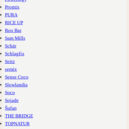
Promix
PURA
RICE UP
Roo Bar
Sam Mills
Schär
Schlagfix
Seitz
semix
Sense Coco
Slowlandia
Soco
Sojade
Šufan
THE BRIDGE
TOPNATUR