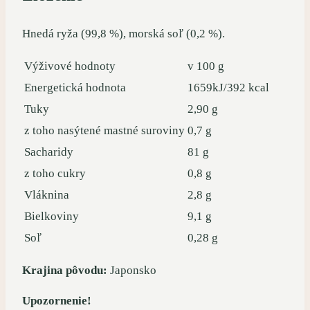
Hnedá ryža (99,8 %), morská soľ (0,2 %).
Výživové hodnoty
v 100 g
Energetická hodnota
1659kJ/392 kcal
Tuky
2,90 g
z toho nasýtené mastné suroviny
0,7 g
Sacharidy
81 g
z toho cukry
0,8 g
Vláknina
2,8 g
Bielkoviny
9,1 g
Soľ
0,28 g
Krajina pôvodu:
Japonsko
Upozornenie!