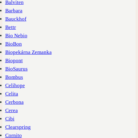
Balviten
Barbara
Bauckhof
Bettr
Bio Nebio
BioBon
Biopekárna Zemanka
Biopont
BioSaurus
Bombus
Celihope
Celita
Cerbona
Cerea
Cibi
Clearspring
Cornito