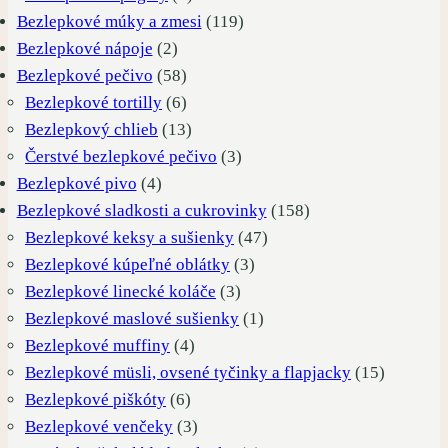
produkty
119
Bezlepkové múky a zmesi
119
2
produktov
Bezlepkové nápoje
2
produkty
58
Bezlepkové pečivo
58
produktov
6
Bezlepkové tortilly
6
produktov
13
Bezlepkový chlieb
13
produktov
3
Čerstvé bezlepkové pečivo
3
4
produkty
Bezlepkové pivo
4
produkty
158
Bezlepkové sladkosti a cukrovinky
158
47
produktov
Bezlepkové keksy a sušienky
47
3
produktov
Bezlepkové kúpeľné oblátky
3
3
produkty
Bezlepkové linecké koláče
3
produkty
1
Bezlepkové maslové sušienky
1
4
produkt
Bezlepkové muffiny
4
produkty
15
Bezlepkové müsli, ovsené tyčinky a flapjacky
15
6
produkto
Bezlepkové piškóty
6
produktov
3
Bezlepkové venčeky
3