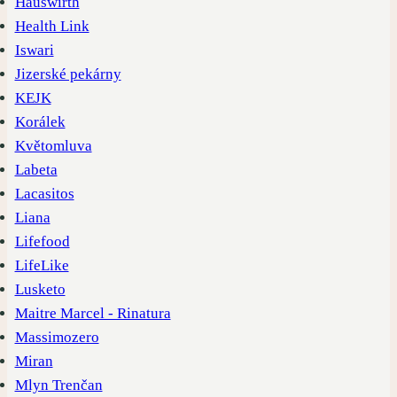
Hauswirth
Health Link
Iswari
Jizerské pekárny
KEJK
Korálek
Květomluva
Labeta
Lacasitos
Liana
Lifefood
LifeLike
Lusketo
Maitre Marcel - Rinatura
Massimozero
Miran
Mlyn Trenčan