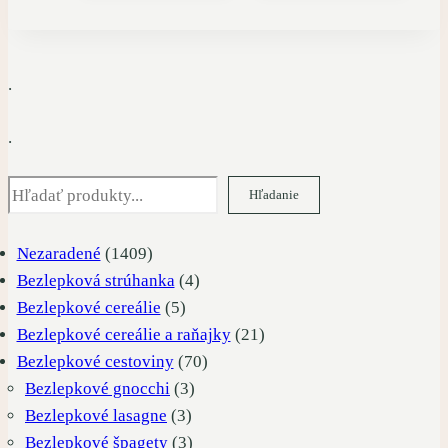
.
.
Hľadať
Hľadanie
1409
Nezaradené
1409
produktov
4
Bezlepková strúhanka
4
5
produkty
Bezlepkové cereálie
5
produktov
21
Bezlepkové cereálie a raňajky
21
70
produktov
Bezlepkové cestoviny
70
3
produktov
Bezlepkové gnocchi
3
3
produkty
Bezlepkové lasagne
3
produkty
3
Bezlepkové špagety
3