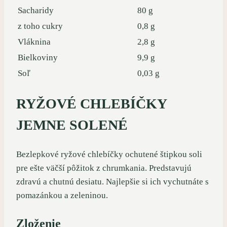
Sacharidy
80 g
z toho cukry
0,8 g
Vláknina
2,8 g
Bielkoviny
9,9 g
Soľ
0,03 g
RYŽOVÉ CHLEBÍČKY
JEMNE SOLENÉ
Bezlepkové ryžové chlebíčky ochutené štipkou soli
pre ešte väčší pôžitok z chrumkania. Predstavujú
zdravú a chutnú desiatu. Najlepšie si ich vychutnáte s
pomazánkou a zeleninou.
Zloženie