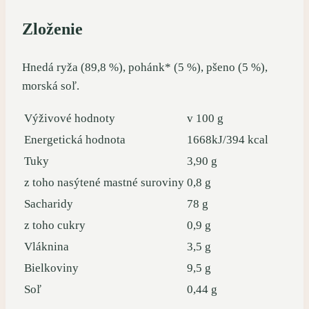
Zloženie
Hnedá ryža (89,8 %), pohánk* (5 %), pšeno (5 %),
morská soľ.
Výživové hodnoty
v 100 g
Energetická hodnota
1668kJ/394 kcal
Tuky
3,90 g
z toho nasýtené mastné suroviny
0,8 g
Sacharidy
78 g
z toho cukry
0,9 g
Vláknina
3,5 g
Bielkoviny
9,5 g
Soľ
0,44 g