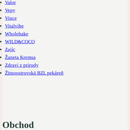
Valor
Vepy
Vince
Vitalvibe
Wholebake
WILD&COCO
Zajíc
Žaneta Kremsa
Zdravi z prirody
Žitnoostrovská BZL pekáreň
Obchod