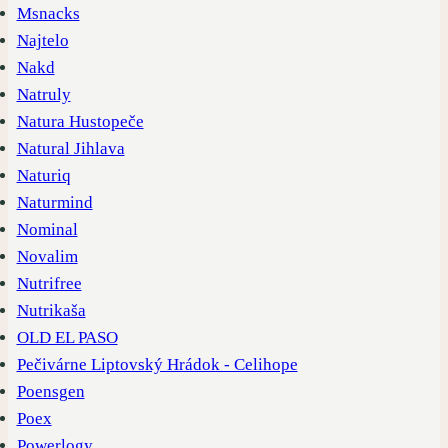
Msnacks
Najtelo
Nakd
Natruly
Natura Hustopeče
Natural Jihlava
Naturiq
Naturmind
Nominal
Novalim
Nutrifree
Nutrikaša
OLD EL PASO
Pečivárne Liptovský Hrádok - Celihope
Poensgen
Poex
Powerlogy