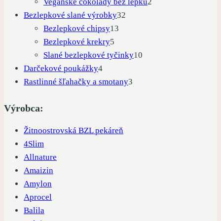
produkty
2
Vegánske čokolády bez lepku
2
32
produkty
Bezlepkové slané výrobky
32
13
produktov
Bezlepkové chipsy
13
5
produktov
Bezlepkové krekry
5
produktov
10
Slané bezlepkové tyčinky
10
4
produktov
Darčekové poukážky
4
produkty
3
Rastlinné šľahačky a smotany
3
produkty
Výrobca:
Žitnoostrovská BZL pekáreň
4Slim
Allnature
Amaizin
Amylon
Aprocel
Balila