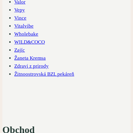
Valor
Vepy
Vince
Vitalvibe
Wholebake
WILD&COCO
Zajíc
Žaneta Kremsa
Zdravi z prirody
Žitnoostrovská BZL pekáreň
Obchod