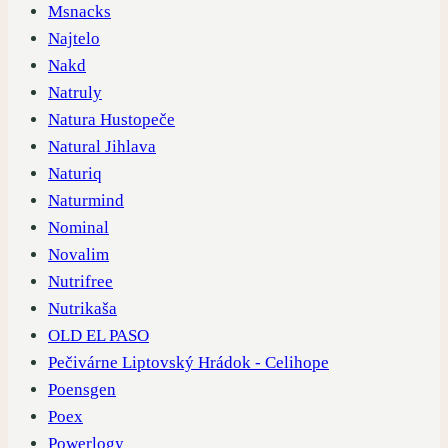
Msnacks
Najtelo
Nakd
Natruly
Natura Hustopeče
Natural Jihlava
Naturiq
Naturmind
Nominal
Novalim
Nutrifree
Nutrikaša
OLD EL PASO
Pečivárne Liptovský Hrádok - Celihope
Poensgen
Poex
Powerlogy