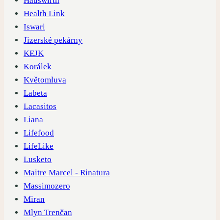
Hauswirth
Health Link
Iswari
Jizerské pekárny
KEJK
Korálek
Květomluva
Labeta
Lacasitos
Liana
Lifefood
LifeLike
Lusketo
Maitre Marcel - Rinatura
Massimozero
Miran
Mlyn Trenčan