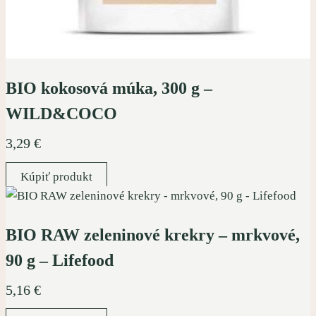
BIO kokosová múka, 300 g –
WILD&COCO
3,29
€
Kúpiť produkt
BIO RAW zeleninové krekry – mrkvové,
90 g – Lifefood
5,16
€