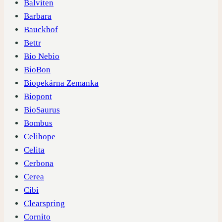
Balviten
Barbara
Bauckhof
Bettr
Bio Nebio
BioBon
Biopekárna Zemanka
Biopont
BioSaurus
Bombus
Celihope
Celita
Cerbona
Cerea
Cibi
Clearspring
Cornito