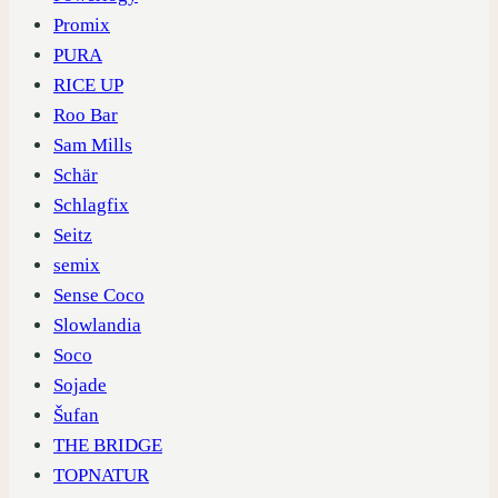
Promix
PURA
RICE UP
Roo Bar
Sam Mills
Schär
Schlagfix
Seitz
semix
Sense Coco
Slowlandia
Soco
Sojade
Šufan
THE BRIDGE
TOPNATUR