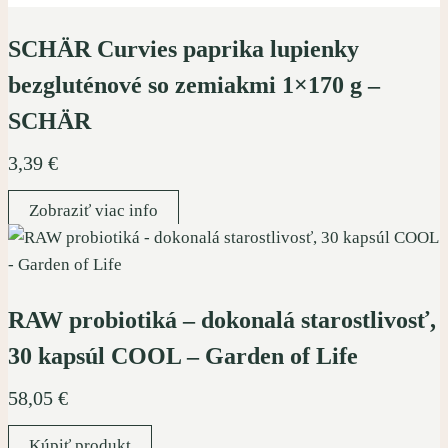
SCHÄR Curvies paprika lupienky
bezgluténové so zemiakmi 1×170 g –
SCHÄR
3,39
€
Zobraziť viac info
RAW probiotiká – dokonalá starostlivosť,
30 kapsúl COOL – Garden of Life
58,05
€
Kúpiť produkt