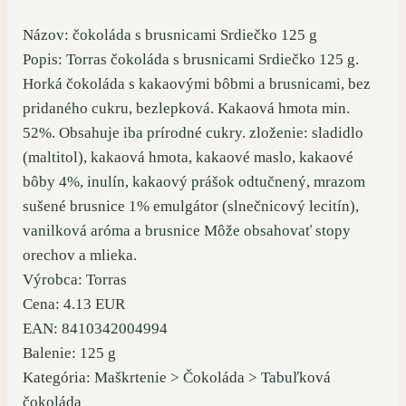
Názov: čokoláda s brusnicami Srdiečko 125 g
Popis: Torras čokoláda s brusnicami Srdiečko 125 g.
Horká čokoláda s kakaovými bôbmi a brusnicami, bez
pridaného cukru, bezlepková. Kakaová hmota min.
52%. Obsahuje iba prírodné cukry. zloženie: sladidlo
(maltitol), kakaová hmota, kakaové maslo, kakaové
bôby 4%, inulín, kakaový prášok odtučnený, mrazom
sušené brusnice 1% emulgátor (slnečnicový lecitín),
vanilková aróma a brusnice Môže obsahovať stopy
orechov a mlieka.
Výrobca: Torras
Cena: 4.13 EUR
EAN: 8410342004994
Balenie: 125 g
Kategória: Maškrtenie > Čokoláda > Tabuľková
čokoláda