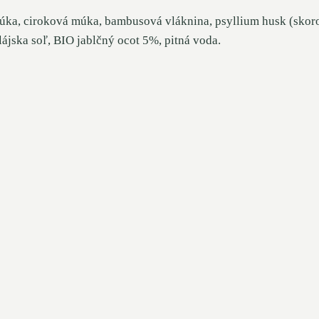
a, ciroková múka, bambusová vláknina, psyllium husk (skoroc
lájska soľ, BIO jablčný ocot 5%, pitná voda.