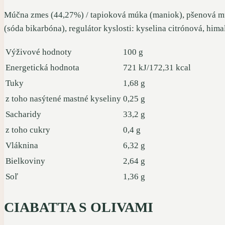
Múčna zmes (44,27%) / tapioková múka (maniok), pšenová múk
(sóda bikarbóna), regulátor kyslosti: kyselina citrónová, hima
Výživové hodnoty
100 g
Energetická hodnota
721 kJ/172,31 kcal
Tuky
1,68 g
z toho nasýtené mastné kyseliny
0,25 g
Sacharidy
33,2 g
z toho cukry
0,4 g
Vláknina
6,32 g
Bielkoviny
2,64 g
Soľ
1,36 g
CIABATTA S OLIVAMI