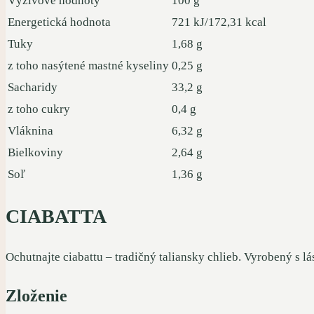
Výživové hodnoty
100 g
Energetická hodnota
721 kJ/172,31 kcal
Tuky
1,68 g
z toho nasýtené mastné kyseliny
0,25 g
Sacharidy
33,2 g
z toho cukry
0,4 g
Vláknina
6,32 g
Bielkoviny
2,64 g
Soľ
1,36 g
CIABATTA
Ochutnajte ciabattu – tradičný taliansky chlieb. Vyrobený s l
Zloženie