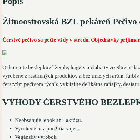
Popis
Žitnoostrovská BZL pekáreň Pečivo 
Čerstvé pečivo sa pečie vždy v stredu. Objednávky prijíma
Ochutnajte bezlepkové žemle, bagety a ciabatty zo Slovenska. 
vyrobené z rastlinných produktov a bez umelých aróm, farbív 
čerstvým pečivom rýchlo vykúzlite delikátne raňajky, desiatu
VÝHODY ČERSTVÉHO BEZLEP
Neobsahuje lepok ani laktózu.
Vyrobené bez použitia vajec.
Vegánsky výrobok.