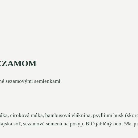
SEZAMOM
ané sezamovými semienkami.
a, ciroková múka, bambusová vláknina, psyllium husk (skoroc
lájska soľ,
sezamové semená
na posyp, BIO jablčný ocot 5%, pi