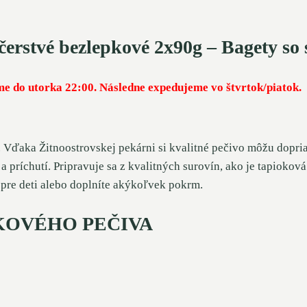
čerstvé bezlepkové 2x90g – Bagety so
me do utorka 22:00. Následne expedujeme vo štvrtok/piatok.
Vďaka Žitnoostrovskej pekárni si kvalitné pečivo môžu dopriať a
a príchutí. Pripravuje sa z kvalitných surovín, ako je tapioko
 pre deti alebo doplníte akýkoľvek pokrm.
KOVÉHO PEČIVA