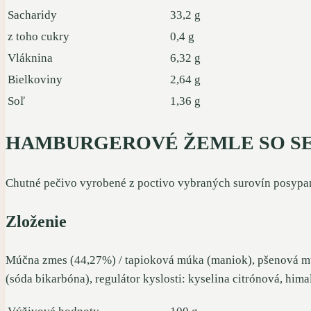
Sacharidy
33,2 g
z toho cukry
0,4 g
Vláknina
6,32 g
Bielkoviny
2,64 g
Soľ
1,36 g
HAMBURGEROVÉ ŽEMLE SO 
Chutné pečivo vyrobené z poctivo vybraných surovín posyp
Zloženie
Múčna zmes (44,27%) / tapioková múka (maniok), pšenová múk
(sóda bikarbóna), regulátor kyslosti: kyselina citrónová, hima