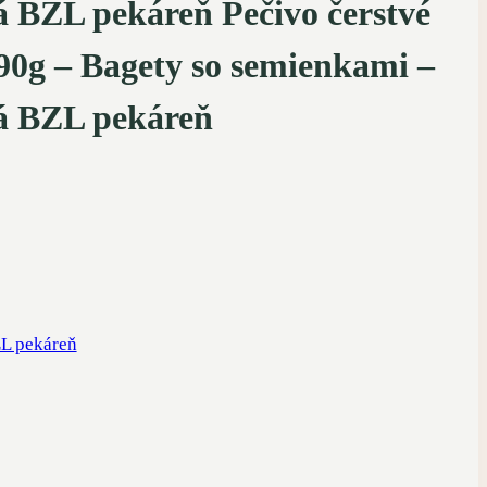
á BZL pekáreň Pečivo čerstvé
90g – Bagety so semienkami –
á BZL pekáreň
ZL pekáreň