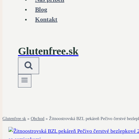
Blog
Kontakt
Glutenfree.sk
Glutenfree.sk
»
Obchod
»
Žitnoostrovská BZL pekáreň Pečivo čerstvé bezle