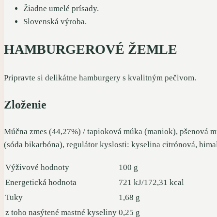
Žiadne umelé prísady.
Slovenská výroba.
HAMBURGEROVÉ ŽEMLE
Pripravte si delikátne hamburgery s kvalitným pečivom.
Zloženie
Múčna zmes (44,27%) / tapioková múka (maniok), pšenová múk
(sóda bikarbóna), regulátor kyslosti: kyselina citrónová, hima
Výživové hodnoty
100 g
Energetická hodnota
721 kJ/172,31 kcal
Tuky
1,68 g
z toho nasýtené mastné kyseliny
0,25 g