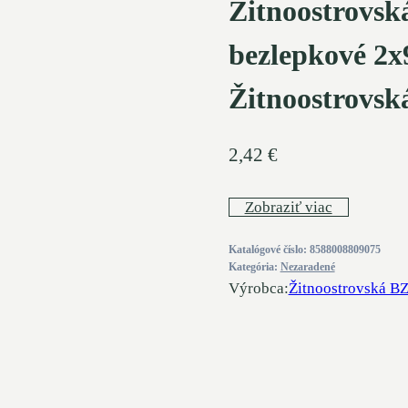
Žitnoostrovsk
bezlepkové 2x
Žitnoostrovsk
2,42
€
Zobraziť viac
Katalógové číslo:
8588008809075
Kategória:
Nezaradené
Výrobca:
Žitnoostrovská B