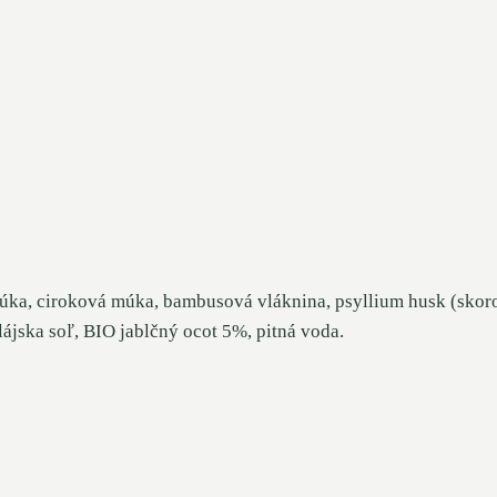
a, ciroková múka, bambusová vláknina, psyllium husk (skoroc
lájska soľ, BIO jablčný ocot 5%, pitná voda.